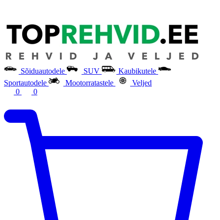
Sõiduautodele
SUV
Kaubikutele
Sportautodele
Mootorratastele
Veljed
0
0