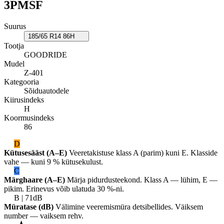
3PMSF
Suurus
185/65 R14 86H
Tootja
GOODRIDE
Mudel
Z-401
Kategooria
Sõiduautodele
Kiirusindeks
H
Koormusindeks
86
D
Kütusesääst (A–E)
Veeretakistuse klass A (parim) kuni E. Klasside
vahe — kuni 9 % kütusekulust.
C
Märghaare (A–E)
Märja pidurdusteekond. Klass A — lühim, E —
pikim. Erinevus võib ulatuda 30 %-ni.
B | 71dB
Müratase (dB)
Välimine veeremismüra detsibellides. Väiksem
number — vaiksem rehv.