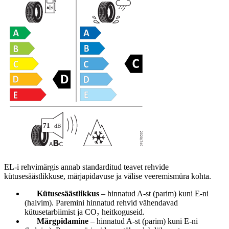
EL-i rehvimärgis annab standarditud teavet rehvide
kütusesäästlikkuse, märjapidavuse ja välise veeremismüra kohta.
Kütusesäästlikkus
– hinnatud A-st (parim) kuni E-ni
(halvim). Paremini hinnatud rehvid vähendavad
kütusetarbiimist ja CO₂ heitkoguseid.
Märgpidamine
– hinnatud A-st (parim) kuni E-ni