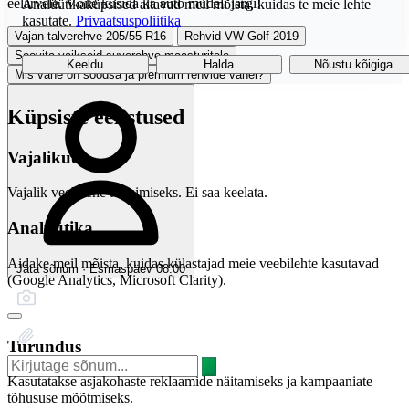
eelarvele. Võite küsida ka auto mudeli järgi!
Analüütikaküpsised aitavad meil mõista, kuidas te meie lehte
kasutate.
Privaatsuspoliitika
Vajan talverehve 205/55 R16
Rehvid VW Golf 2019
Soovita vaikseid suverehve maasturitele
Keeldu
Halda
Nõustu kõigiga
Mis vahe on soodsa ja premium rehvide vahel?
Küpsiste eelistused
Vajalikud
Vajalik veebilehe toimimiseks. Ei saa keelata.
Analüütika
Aidake meil mõista, kuidas külastajad meie veebilehte kasutavad
Jäta sõnum · Esmaspäev 08:00
(Google Analytics, Microsoft Clarity).
Turundus
Kasutatakse asjakohaste reklaamide näitamiseks ja kampaaniate
tõhususe mõõtmiseks.