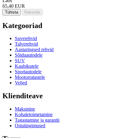
Laos
65,40 EUR
Tühista
Rakenda
Kategooriad
Suverehvid
Talverehvid
Aastaringsed rehvid
Sõiduautodele
SUV
Kaubikutele
Sportautodele
Mootorratastele
Veljed
Klienditeave
Maksmine
Kohaletoimetamine
Tagastamine ja garantii
Ostutingimused