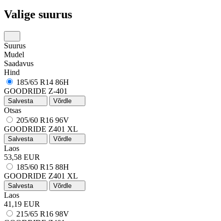
Valige suurus
Suurus
Mudel
Saadavus
Hind
185/65 R14 86H
GOODRIDE Z-401
Salvesta
Võrdle
Otsas
205/60 R16 96V
GOODRIDE Z401
XL
Salvesta
Võrdle
Laos
53,58 EUR
185/60 R15 88H
GOODRIDE Z401
XL
Salvesta
Võrdle
Laos
41,19 EUR
215/65 R16 98V