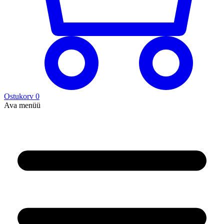
Ostukorv
0
Ava menüü