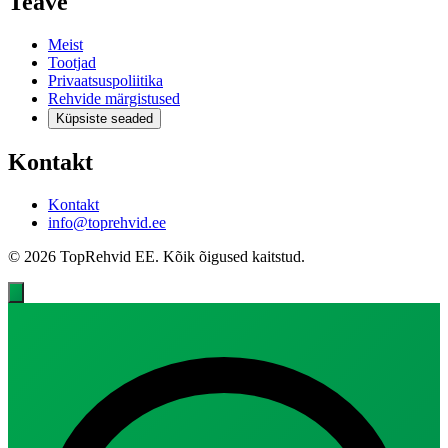
Teave
Meist
Tootjad
Privaatsuspoliitika
Rehvide märgistused
Küpsiste seaded
Kontakt
Kontakt
info@toprehvid.ee
© 2026 TopRehvid EE. Kõik õigused kaitstud.