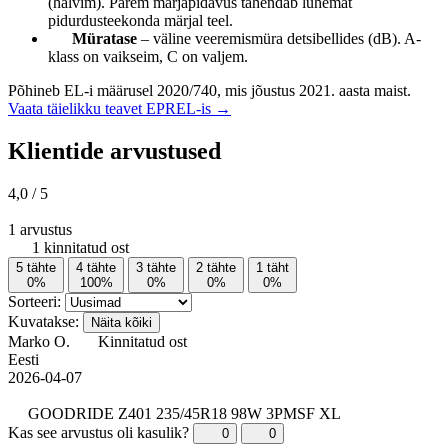
(halvim). Parem märjapidavus tähendab lühemat
pidurdusteekonda märjal teel.
Müratase
– väline veeremismüra detsibellides (dB). A-
klass on vaikseim, C on valjem.
Põhineb EL-i määrusel 2020/740, mis jõustus 2021. aasta maist.
Vaata täielikku teavet EPREL-is →
Klientide arvustused
4,0
/ 5
1 arvustus
1 kinnitatud ost
5 tähte
4 tähte
3 tähte
2 tähte
1 täht
0%
100%
0%
0%
0%
Sorteeri:
Kuvatakse:
Näita kõiki
Marko O.
Kinnitatud ost
Eesti
2026-04-07
GOODRIDE Z401 235/45R18 98W 3PMSF XL
Kas see arvustus oli kasulik?
0
0