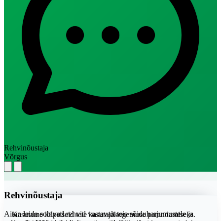
Rehvinõustaja
Võrgus
Rehvinõustaja
Aitan leida sobivad rehvid vastavalt teie sõiduharjumustele ja
Kasutame küpsiseid teie kasutajakogemuse parandamiseks.