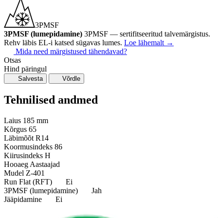
3PMSF
3PMSF (lumepidamine)
3PMSF — sertifitseeritud talvemärgistus.
Rehv läbis EL-i katsed sügavas lumes.
Loe lähemalt
→
Mida need märgistused tähendavad?
Otsas
Hind päringul
Salvesta
Võrdle
Tehnilised andmed
Laius
185 mm
Kõrgus
65
Läbimõõt
R14
Koormusindeks
86
Kiirusindeks
H
Hooaeg
Aastaajad
Mudel
Z-401
Run Flat (RFT)
Ei
3PMSF (lumepidamine)
Jah
Jääpidamine
Ei