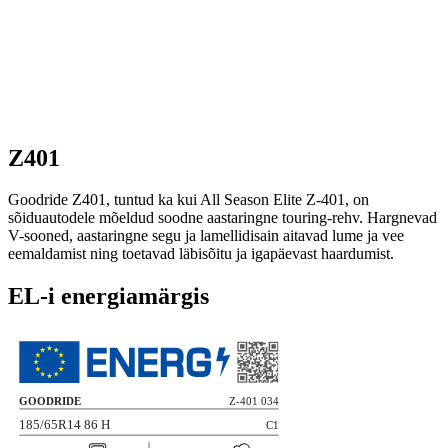
Z401
Goodride Z401, tuntud ka kui All Season Elite Z-401, on
sõiduautodele mõeldud soodne aastaringne touring-rehv. Hargnevad
V-sooned, aastaringne segu ja lamellidisain aitavad lume ja vee
eemaldamist ning toetavad läbisõitu ja igapäevast haardumist.
EL-i energiamärgis