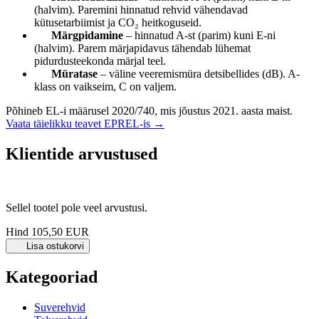
(halvim). Paremini hinnatud rehvid vähendavad
kütusetarbiimist ja CO₂ heitkoguseid.
Märgpidamine
– hinnatud A-st (parim) kuni E-ni
(halvim). Parem märjapidavus tähendab lühemat
pidurdusteekonda märjal teel.
Müratase
– väline veeremismüra detsibellides (dB). A-
klass on vaikseim, C on valjem.
Põhineb EL-i määrusel 2020/740, mis jõustus 2021. aasta maist.
Vaata täielikku teavet EPREL-is →
Klientide arvustused
Sellel tootel pole veel arvustusi.
Hind
105,50 EUR
Lisa ostukorvi
Kategooriad
Suverehvid