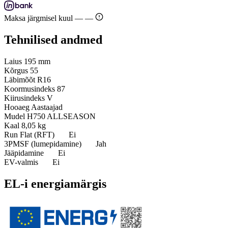
Maksa järgmisel kuul —
—
Tehnilised andmed
Laius
195 mm
Kõrgus
55
Läbimõõt
R16
Koormusindeks
87
Kiirusindeks
V
Hooaeg
Aastaajad
Mudel
H750 ALLSEASON
Kaal
8,05 kg
Run Flat (RFT)
Ei
3PMSF (lumepidamine)
Jah
Jääpidamine
Ei
EV-valmis
Ei
EL-i energiamärgis