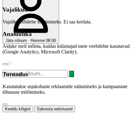
Vajalikud
Vajalik veebilehe toimimiseks. Ei saa keelata.
Analüütika
Jäta sõnum · Homme 08:00
Aidake meil mõista, kuidas külastajad meie veebilehte kasutavad
(Google Analytics, Microsoft Clarity).
Turundus
Kasutatakse asjakohaste reklaamide näitamiseks ja kampaaniate
tõhususe mõõtmiseks.
Keeldu kõigist
Salvesta eelistused