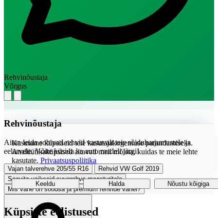
Rehvinõustaja
Võrgus
Rehvinõustaja
Aitan leida sobivad rehvid vastavalt teie sõiduharjumustele ja
Kasutame küpsiseid teie kasutajakogemuse parandamiseks.
eelarvele. Võite küsida ka auto mudeli järgi!
Analüütikaküpsised aitavad meil mõista, kuidas te meie lehte
kasutate.
Privaatsuspoliitika
Vajan talverehve 205/55 R16
Rehvid VW Golf 2019
Soovita vaikseid suverehve maasturitele
Keeldu
Halda
Nõustu kõigiga
Mis vahe on soodsa ja premium rehvide vahel?
Küpsiste eelistused