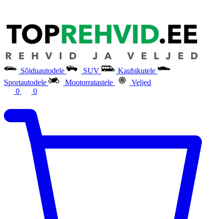
Sõiduautodele
SUV
Kaubikutele
Sportautodele
Mootorratastele
Veljed
0
0