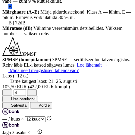
vahe — kuni 9 % kütusekulust.
B
Märghaare (A–E)
Märja pidurdusteekond. Klass A — lühim, E —
pikim. Erinevus võib ulatuda 30 %-ni.
B | 72dB
Müratase (dB)
Välimine veeremismüra detsibellides. Väiksem
number — vaiksem rehv.
3PMSF
3PMSF (lumepidamine)
3PMSF — sertifitseeritud talvemärgistus.
Rehv läbis EL-i katsed sügavas lumes.
Loe lähemalt
→
Mida need märgistused tähendavad?
Laos
(+12 tk)
Tarne kaugest laost:
21.-25. augusti
105,50 EUR
(422,00 EUR kompl.)
Lisa ostukorvi
Salvesta
Võrdle
—
/ kuus ×
Jaga 3 osaks ×
—