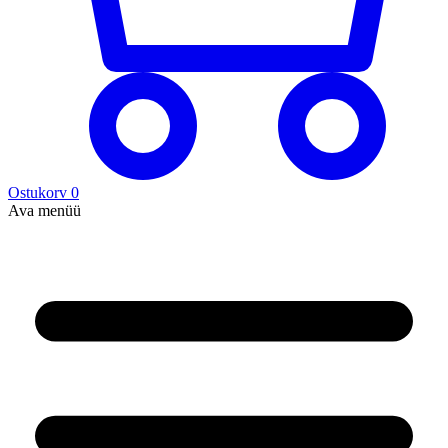
Ostukorv
0
Ava menüü