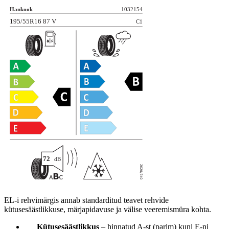
EL-i rehvimärgis annab standarditud teavet rehvide
kütusesäästlikkuse, märjapidavuse ja välise veeremismüra kohta.
Kütusesäästlikkus
– hinnatud A-st (parim) kuni E-ni