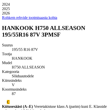
2024
2025
2026
Rohkem rehvide tootmisaasta kohta
HANKOOK H750 ALLSEASON
195/55R16 87V 3PMSF
Suurus
195/55 R16 87V
Tootja
HANKOOK
Mudel
H750 ALLSEASON
Kategooria
Sõiduautodele
Kiirusindeks
V
Koormusindeks
87
C
Kütusesääst (A–E)
Veeretakistuse klass A (parim) kuni E. Klasside