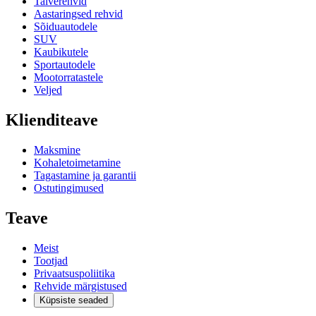
Talverehvid
Aastaringsed rehvid
Sõiduautodele
SUV
Kaubikutele
Sportautodele
Mootorratastele
Veljed
Klienditeave
Maksmine
Kohaletoimetamine
Tagastamine ja garantii
Ostutingimused
Teave
Meist
Tootjad
Privaatsuspoliitika
Rehvide märgistused
Küpsiste seaded