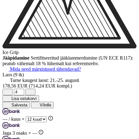
Ice Grip
Jääpidamine
Sertifitseeritud jääklammerdumine (UN ECE R117):
peatub vähemalt 18 % lühemalt kui referentsrehv.
Mida need märgistused tähendavad?
Laos
(9 tk)
Tarne kaugest laost:
21.-25. augusti
178,56 EUR
(714,24 EUR kompl.)
Lisa ostukorvi
Salvesta
Võrdle
—
/ kuus ×
Jaga 3 osaks ×
—