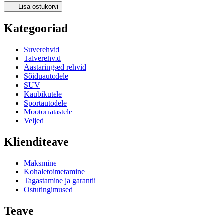
Lisa ostukorvi
Kategooriad
Suverehvid
Talverehvid
Aastaringsed rehvid
Sõiduautodele
SUV
Kaubikutele
Sportautodele
Mootorratastele
Veljed
Klienditeave
Maksmine
Kohaletoimetamine
Tagastamine ja garantii
Ostutingimused
Teave