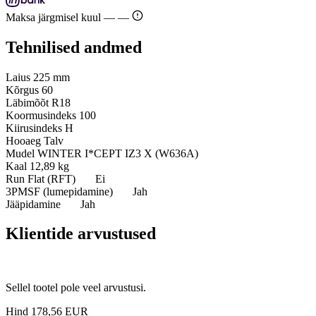
Maksa järgmisel kuul —
—
Tehnilised andmed
Laius
225 mm
Kõrgus
60
Läbimõõt
R18
Koormusindeks
100
Kiirusindeks
H
Hooaeg
Talv
Mudel
WINTER I*CEPT IZ3 X (W636A)
Kaal
12,89 kg
Run Flat (RFT)
Ei
3PMSF (lumepidamine)
Jah
Jääpidamine
Jah
Klientide arvustused
Sellel tootel pole veel arvustusi.
Hind
178,56 EUR