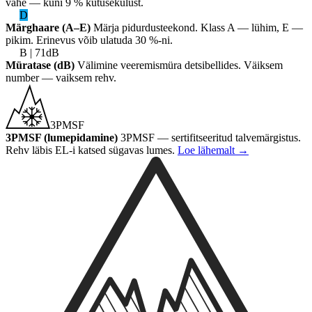
vahe — kuni 9 % kütusekulust.
D
Märghaare (A–E)
Märja pidurdusteekond. Klass A — lühim, E —
pikim. Erinevus võib ulatuda 30 %-ni.
B | 71dB
Müratase (dB)
Välimine veeremismüra detsibellides. Väiksem
number — vaiksem rehv.
3PMSF
3PMSF (lumepidamine)
3PMSF — sertifitseeritud talvemärgistus.
Rehv läbis EL-i katsed sügavas lumes.
Loe lähemalt
→