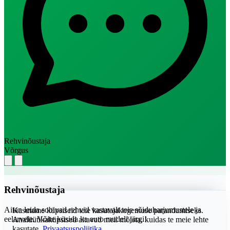
Rehvinõustaja
Võrgus
Rehvinõustaja
Aitan leida sobivad rehvid vastavalt teie sõiduharjumustele ja
Kasutame küpsiseid teie kasutajakogemuse parandamiseks.
eelarvele. Võite küsida ka auto mudeli järgi!
Analüütikaküpsised aitavad meil mõista, kuidas te meie lehte
kasutate.
Privaatsuspoliitika