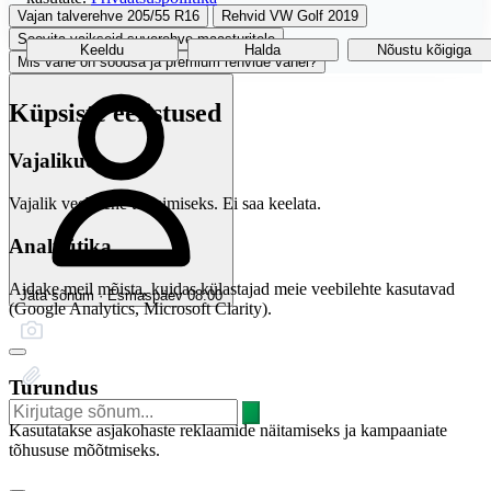
Vajan talverehve 205/55 R16
Rehvid VW Golf 2019
Soovita vaikseid suverehve maasturitele
Keeldu
Halda
Nõustu kõigiga
Mis vahe on soodsa ja premium rehvide vahel?
Küpsiste eelistused
Vajalikud
Vajalik veebilehe toimimiseks. Ei saa keelata.
Analüütika
Aidake meil mõista, kuidas külastajad meie veebilehte kasutavad
Jäta sõnum · Esmaspäev 08:00
(Google Analytics, Microsoft Clarity).
Turundus
Kasutatakse asjakohaste reklaamide näitamiseks ja kampaaniate
tõhususe mõõtmiseks.