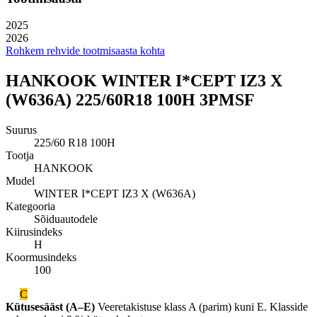
2025
2026
Rohkem rehvide tootmisaasta kohta
HANKOOK WINTER I*CEPT IZ3 X
(W636A) 225/60R18 100H 3PMSF
Suurus
225/60 R18 100H
Tootja
HANKOOK
Mudel
WINTER I*CEPT IZ3 X (W636A)
Kategooria
Sõiduautodele
Kiirusindeks
H
Koormusindeks
100
C
Kütusesääst (A–E)
Veeretakistuse klass A (parim) kuni E. Klasside