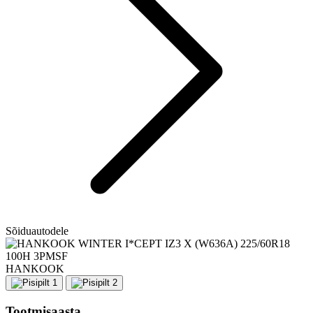
Sõiduautodele
HANKOOK
Tootmisaasta