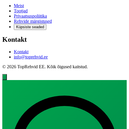
Meist
Tootjad
Privaatsuspoliitika
Rehvide märgistused
Küpsiste seaded
Kontakt
Kontakt
info@toprehvid.ee
© 2026 TopRehvid EE. Kõik õigused kaitstud.