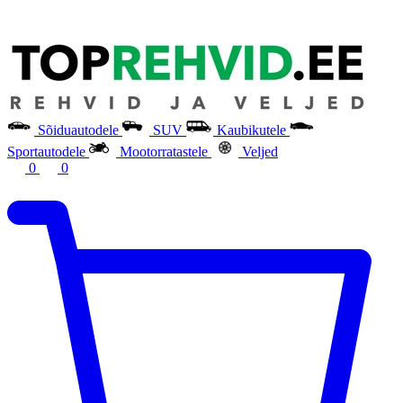
Sõiduautodele
SUV
Kaubikutele
Sportautodele
Mootorratastele
Veljed
0
0