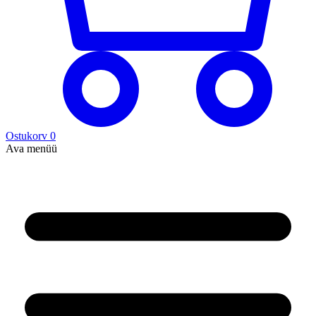
Ostukorv
0
Ava menüü