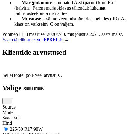
Märgpidamine
– hinnatud A-st (parim) kuni E-ni
(halvim). Parem märjapidavus tähendab lühemat
pidurdusteekonda märjal teel.
Müratase
– väline veeremismüra detsibellides (dB). A-
klass on vaikseim, C on valjem.
Põhineb EL-i määrusel 2020/740, mis jõustus 2021. aasta maist.
Vaata täielikku teavet EPREL-is →
Klientide arvustused
Sellel tootel pole veel arvustusi.
Valige suurus
Suurus
Mudel
Saadavus
Hind
225/50 R17 98W