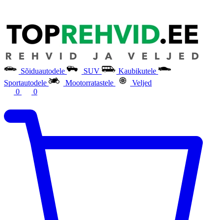
Sõiduautodele
SUV
Kaubikutele
Sportautodele
Mootorratastele
Veljed
0
0