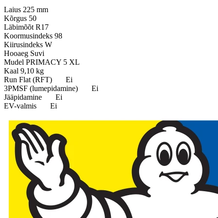
Laius
225 mm
Kõrgus
50
Läbimõõt
R17
Koormusindeks
98
Kiirusindeks
W
Hooaeg
Suvi
Mudel
PRIMACY 5 XL
Kaal
9,10 kg
Run Flat (RFT)
Ei
3PMSF (lumepidamine)
Ei
Jääpidamine
Ei
EV-valmis
Ei