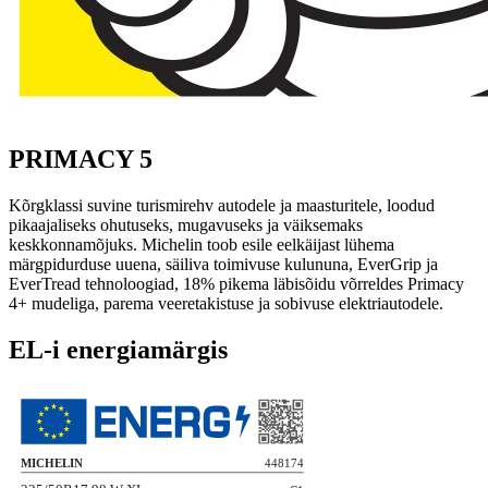
PRIMACY 5
Kõrgklassi suvine turismirehv autodele ja maasturitele, loodud
pikaajaliseks ohutuseks, mugavuseks ja väiksemaks
keskkonnamõjuks. Michelin toob esile eelkäijast lühema
märgpidurduse uuena, säiliva toimivuse kulununa, EverGrip ja
EverTread tehnoloogiad, 18% pikema läbisõidu võrreldes Primacy
4+ mudeliga, parema veeretakistuse ja sobivuse elektriautodele.
EL-i energiamärgis