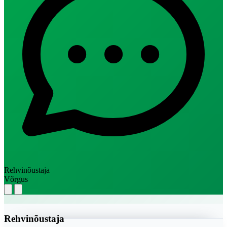
Rehvinõustaja
Võrgus
Rehvinõustaja