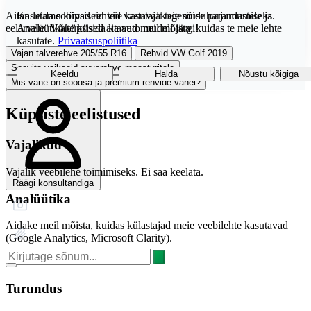
Aitan leida sobivad rehvid vastavalt teie sõiduharjumustele ja
Kasutame küpsiseid teie kasutajakogemuse parandamiseks.
eelarvele. Võite küsida ka auto mudeli järgi!
Analüütikaküpsised aitavad meil mõista, kuidas te meie lehte
kasutate.
Privaatsuspoliitika
Vajan talverehve 205/55 R16
Rehvid VW Golf 2019
Soovita vaikseid suverehve maasturitele
Keeldu
Halda
Nõustu kõigiga
Mis vahe on soodsa ja premium rehvide vahel?
Küpsiste eelistused
Vajalikud
Vajalik veebilehe toimimiseks. Ei saa keelata.
Räägi konsultandiga
Analüütika
Aidake meil mõista, kuidas külastajad meie veebilehte kasutavad
(Google Analytics, Microsoft Clarity).
Turundus