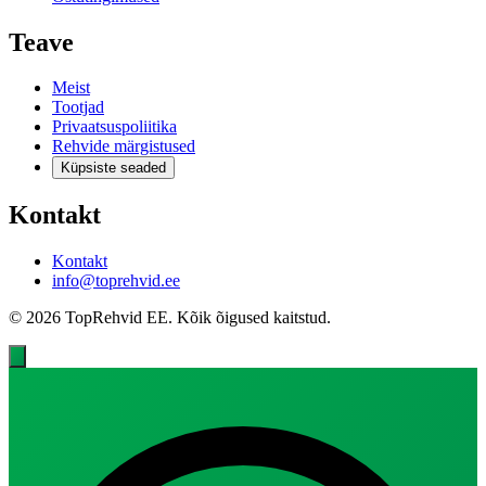
Teave
Meist
Tootjad
Privaatsuspoliitika
Rehvide märgistused
Küpsiste seaded
Kontakt
Kontakt
info@toprehvid.ee
© 2026 TopRehvid EE. Kõik õigused kaitstud.