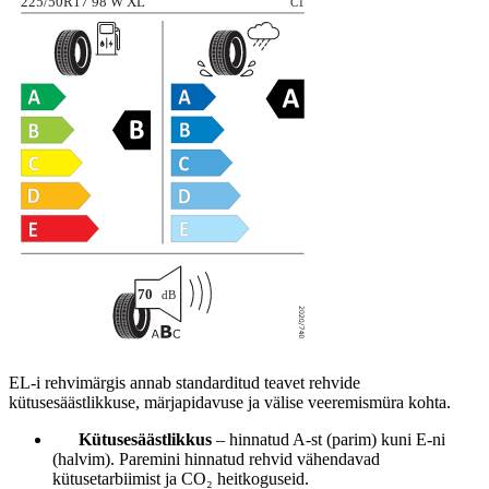
EL-i rehvimärgis annab standarditud teavet rehvide
kütusesäästlikkuse, märjapidavuse ja välise veeremismüra kohta.
Kütusesäästlikkus
– hinnatud A-st (parim) kuni E-ni
(halvim). Paremini hinnatud rehvid vähendavad
kütusetarbiimist ja CO₂ heitkoguseid.