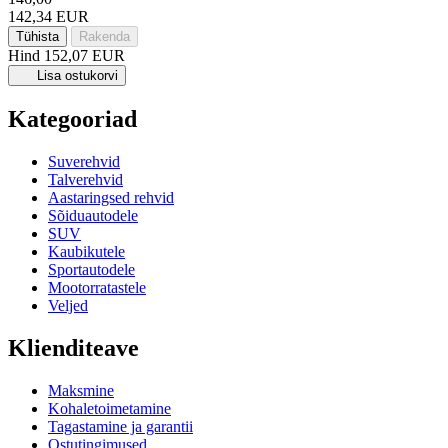
142,34 EUR
Tühista
Rakenda
Hind
152,07 EUR
Lisa ostukorvi
Kategooriad
Suverehvid
Talverehvid
Aastaringsed rehvid
Sõiduautodele
SUV
Kaubikutele
Sportautodele
Mootorratastele
Veljed
Klienditeave
Maksmine
Kohaletoimetamine
Tagastamine ja garantii
Ostutingimused