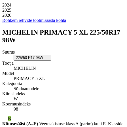
2024
2025
2026
Rohkem rehvide tootmisaasta kohta
MICHELIN PRIMACY 5 XL 225/50R17
98W
Suurus
225/50 R17 98W
Tootja
MICHELIN
Mudel
PRIMACY 5 XL
Kategooria
Sõiduautodele
Kiirusindeks
W
Koormusindeks
98
B
Kütusesääst (A–E)
Veeretakistuse klass A (parim) kuni E. Klasside