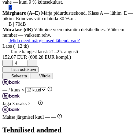
vahe — kuni 9 % kütusekulust.
A
Märghaare (A–E)
Märja pidurdusteekond. Klass A — lühim, E —
pikim. Erinevus võib ulatuda 30 %-ni.
B | 70dB
Müratase (dB)
Välimine veeremismüra detsibellides. Väiksem
number — vaiksem rehv.
Mida need märgistused tähendavad?
Laos
(+12 tk)
Tarne kaugest laost:
21.-25. augusti
152,07 EUR
(608,28 EUR kompl.)
Lisa ostukorvi
Salvesta
Võrdle
—
/ kuus ×
Jaga 3 osaks ×
—
Maksa järgmisel kuul —
—
Tehnilised andmed