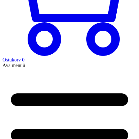
Ostukorv
0
Ava menüü