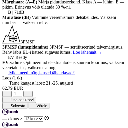
Märghaare (A–E)
Märja pidurdusteekond. Klass A — lühim, E —
pikim. Erinevus võib ulatuda 30 %-ni.
B | 71dB
Müratase (dB)
Välimine veeremismüra detsibellides. Väiksem
number — vaiksem rehv.
3PMSF
3PMSF (lumepidamine)
3PMSF — sertifitseeritud talvemärgistus.
Rehv läbis EL-i katsed sügavas lumes.
Loe lähemalt
→
EV Ready
EV-valmis
Optimeeritud elektriautodele: suurem koormus, väiksem
veeretakistus, vaiksem salongis.
Mida need märgistused tähendavad?
Laos
(1 tk)
Tarne kaugest laost:
21.-25. augusti
62,79 EUR
Lisa ostukorvi
Salvesta
Võrdle
—
/ kuus ×