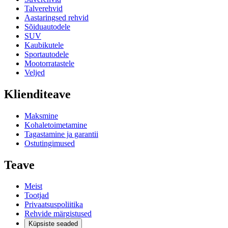
Talverehvid
Aastaringsed rehvid
Sõiduautodele
SUV
Kaubikutele
Sportautodele
Mootorratastele
Veljed
Klienditeave
Maksmine
Kohaletoimetamine
Tagastamine ja garantii
Ostutingimused
Teave
Meist
Tootjad
Privaatsuspoliitika
Rehvide märgistused
Küpsiste seaded