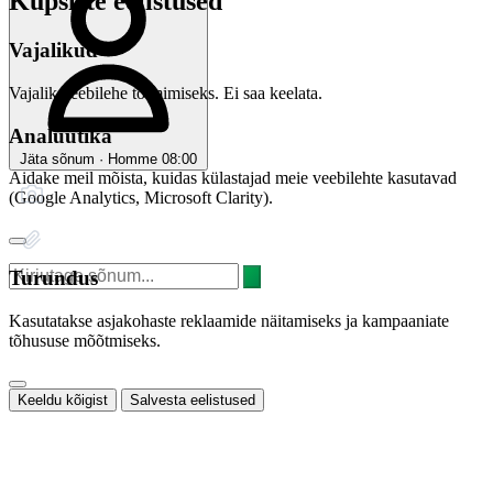
Küpsiste eelistused
Vajalikud
Vajalik veebilehe toimimiseks. Ei saa keelata.
Analüütika
Jäta sõnum · Homme 08:00
Aidake meil mõista, kuidas külastajad meie veebilehte kasutavad
(Google Analytics, Microsoft Clarity).
Turundus
Kasutatakse asjakohaste reklaamide näitamiseks ja kampaaniate
tõhususe mõõtmiseks.
Keeldu kõigist
Salvesta eelistused