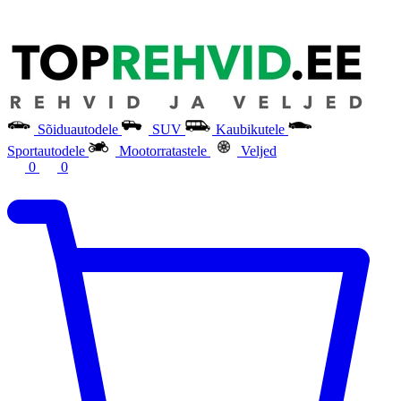
Sõiduautodele
SUV
Kaubikutele
Sportautodele
Mootorratastele
Veljed
0
0