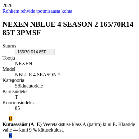
2026
Rohkem rehvide tootmisaasta kohta
NEXEN NBLUE 4 SEASON 2 165/70R14
85T 3PMSF
Suurus
165/70 R14 85T
Tootja
NEXEN
Mudel
NBLUE 4 SEASON 2
Kategooria
Sõiduautodele
Kiirusindeks
T
Koormusindeks
85
D
Kütusesääst (A–E)
Veeretakistuse klass A (parim) kuni E. Klasside
vahe — kuni 9 % kütusekulust.
B