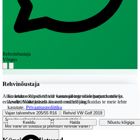
Rehvinõustaja
Võrgus
Rehvinõustaja
Aitan leida sobivad rehvid vastavalt teie sõiduharjumustele ja
Kasutame küpsiseid teie kasutajakogemuse parandamiseks.
eelarvele. Võite küsida ka auto mudeli järgi!
Analüütikaküpsised aitavad meil mõista, kuidas te meie lehte
kasutate.
Privaatsuspoliitika
Vajan talverehve 205/55 R16
Rehvid VW Golf 2019
Soovita vaikseid suverehve maasturitele
Keeldu
Halda
Nõustu kõigiga
Mis vahe on soodsa ja premium rehvide vahel?