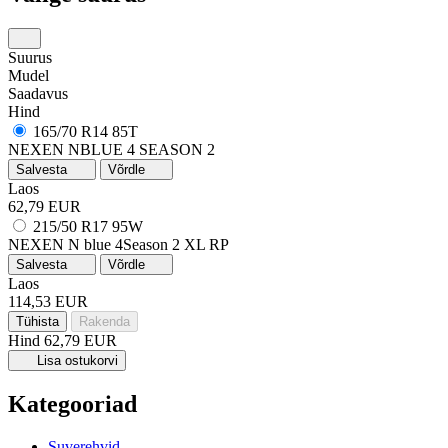
Suurus
Mudel
Saadavus
Hind
165/70 R14 85T
NEXEN NBLUE 4 SEASON 2
Salvesta
Võrdle
Laos
62,79 EUR
215/50 R17 95W
NEXEN N blue 4Season 2
XL
RP
Salvesta
Võrdle
Laos
114,53 EUR
Tühista
Rakenda
Hind
62,79 EUR
Lisa ostukorvi
Kategooriad
Suverehvid