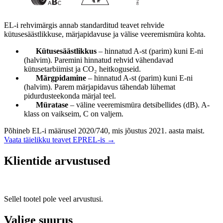
EL-i rehvimärgis annab standarditud teavet rehvide
kütusesäästlikkuse, märjapidavuse ja välise veeremismüra kohta.
Kütusesäästlikkus
– hinnatud A-st (parim) kuni E-ni
(halvim). Paremini hinnatud rehvid vähendavad
kütusetarbiimist ja CO₂ heitkoguseid.
Märgpidamine
– hinnatud A-st (parim) kuni E-ni
(halvim). Parem märjapidavus tähendab lühemat
pidurdusteekonda märjal teel.
Müratase
– väline veeremismüra detsibellides (dB). A-
klass on vaikseim, C on valjem.
Põhineb EL-i määrusel 2020/740, mis jõustus 2021. aasta maist.
Vaata täielikku teavet EPREL-is →
Klientide arvustused
Sellel tootel pole veel arvustusi.
Valige suurus