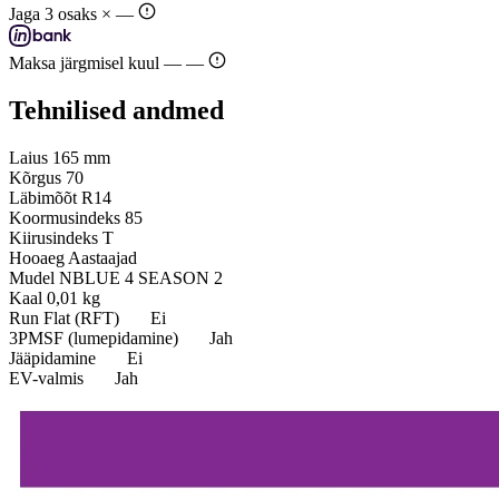
Jaga 3 osaks ×
—
Maksa järgmisel kuul —
—
Tehnilised andmed
Laius
165 mm
Kõrgus
70
Läbimõõt
R14
Koormusindeks
85
Kiirusindeks
T
Hooaeg
Aastaajad
Mudel
NBLUE 4 SEASON 2
Kaal
0,01 kg
Run Flat (RFT)
Ei
3PMSF (lumepidamine)
Jah
Jääpidamine
Ei
EV-valmis
Jah