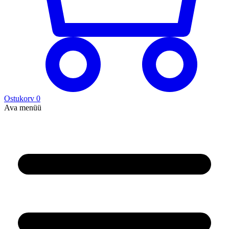
Ostukorv
0
Ava menüü