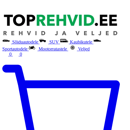
Sõiduautodele
SUV
Kaubikutele
Sportautodele
Mootorratastele
Veljed
0
0