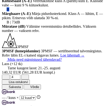
Kütusesääst (A–E)
Veeretakistuse klass A (parim) kuni E. Klasside
vahe — kuni 9 % kütusekulust.
B
Märghaare (A–E)
Märja pidurdusteekond. Klass A — lühim, E —
pikim. Erinevus võib ulatuda 30 %-ni.
B | 73dB
Müratase (dB)
Välimine veeremismüra detsibellides. Väiksem
number — vaiksem rehv.
3PMSF
3PMSF (lumepidamine)
3PMSF — sertifitseeritud talvemärgistus.
Rehv läbis EL-i katsed sügavas lumes.
Loe lähemalt
→
Mida need märgistused tähendavad?
Laos
(+12 tk)
Tarne kaugest laost:
21.-25. augusti
140,32 EUR
(561,28 EUR kompl.)
Lisa ostukorvi
Salvesta
Võrdle
—
/ kuus ×