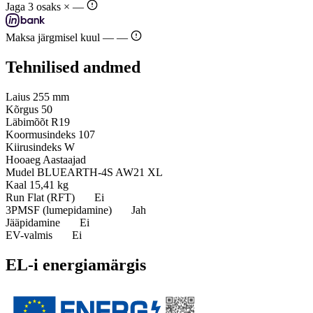
Jaga 3 osaks ×
—
Maksa järgmisel kuul —
—
Tehnilised andmed
Laius
255 mm
Kõrgus
50
Läbimõõt
R19
Koormusindeks
107
Kiirusindeks
W
Hooaeg
Aastaajad
Mudel
BLUEARTH-4S AW21 XL
Kaal
15,41 kg
Run Flat (RFT)
Ei
3PMSF (lumepidamine)
Jah
Jääpidamine
Ei
EV-valmis
Ei
EL-i energiamärgis