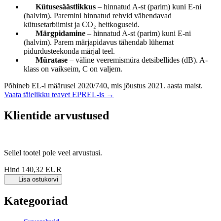
Kütusesäästlikkus
– hinnatud A-st (parim) kuni E-ni
(halvim). Paremini hinnatud rehvid vähendavad
kütusetarbiimist ja CO₂ heitkoguseid.
Märgpidamine
– hinnatud A-st (parim) kuni E-ni
(halvim). Parem märjapidavus tähendab lühemat
pidurdusteekonda märjal teel.
Müratase
– väline veeremismüra detsibellides (dB). A-
klass on vaikseim, C on valjem.
Põhineb EL-i määrusel 2020/740, mis jõustus 2021. aasta maist.
Vaata täielikku teavet EPREL-is →
Klientide arvustused
Sellel tootel pole veel arvustusi.
Hind
140,32 EUR
Lisa ostukorvi
Kategooriad