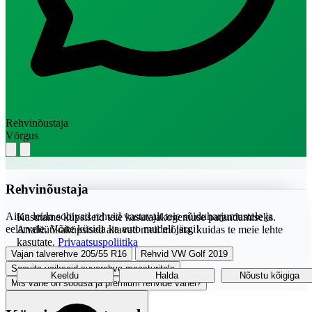
Rehvinõustaja
Võrgus
Rehvinõustaja
Aitan leida sobivad rehvid vastavalt teie sõiduharjumustele ja
Kasutame küpsiseid teie kasutajakogemuse parandamiseks.
eelarvele. Võite küsida ka auto mudeli järgi!
Analüütikaküpsised aitavad meil mõista, kuidas te meie lehte
kasutate.
Privaatsuspoliitika
Vajan talverehve 205/55 R16
Rehvid VW Golf 2019
Soovita vaikseid suverehve maasturitele
Keeldu
Halda
Nõustu kõigiga
Mis vahe on soodsa ja premium rehvide vahel?