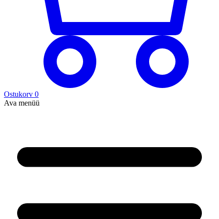
Ostukorv
0
Ava menüü