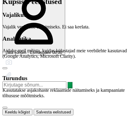
Küpsiste eelistused
Vajalikud
Vajalik veebilehe toimimiseks. Ei saa keelata.
Analüütika
Aidake meil mõista, kuidas külastajad meie veebilehte kasutavad
Jäta sõnum · Esmaspäev 08:00
(Google Analytics, Microsoft Clarity).
Turundus
Kasutatakse asjakohaste reklaamide näitamiseks ja kampaaniate
tõhususe mõõtmiseks.
Keeldu kõigist
Salvesta eelistused