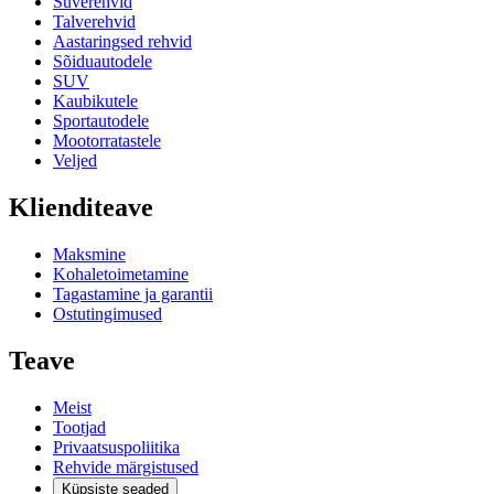
Suverehvid
Talverehvid
Aastaringsed rehvid
Sõiduautodele
SUV
Kaubikutele
Sportautodele
Mootorratastele
Veljed
Klienditeave
Maksmine
Kohaletoimetamine
Tagastamine ja garantii
Ostutingimused
Teave
Meist
Tootjad
Privaatsuspoliitika
Rehvide märgistused
Küpsiste seaded