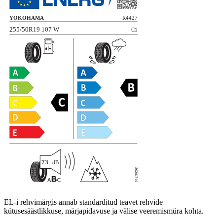
EL-i rehvimärgis annab standarditud teavet rehvide
kütusesäästlikkuse, märjapidavuse ja välise veeremismüra kohta.