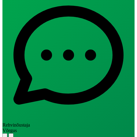
Rehvinõustaja
Võrgus