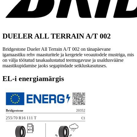
DUELER ALL TERRAIN A/T 002
Bridgestone Dueler All Terrain A/T 002 on tänapäevane
igamaastiku rehv maasturitele ja kergetele veoautodele mustriga, mis
on välja töötatud tasakaalustatud teemugavuse ja usaldusväärse
maastiku­pidamise jaoks segapindade seikluskasutuses.
EL-i energiamärgis