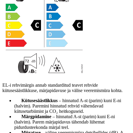
EL-i rehvimärgis annab standarditud teavet rehvide
kütusesäästlikkuse, märjapidavuse ja välise veeremismüra kohta.
Kütusesäästlikkus
– hinnatud A-st (parim) kuni E-ni
(halvim). Paremini hinnatud rehvid vähendavad
kütusetarbiimist ja CO₂ heitkoguseid.
Märgpidamine
– hinnatud A-st (parim) kuni E-ni
(halvim). Parem märjapidavus tähendab lühemat
pidurdusteekonda märjal teel.
Müratase
– väline veeremismüra detsibellides (dB). A-