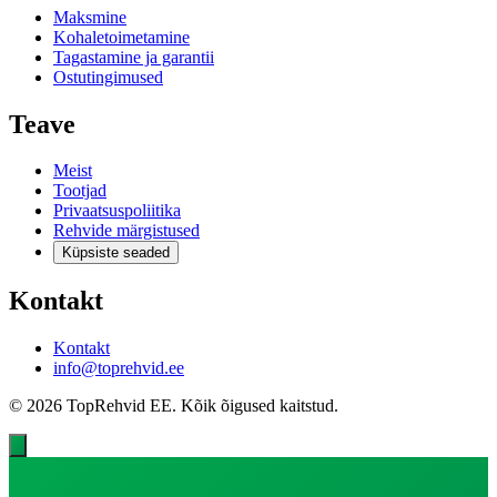
Maksmine
Kohaletoimetamine
Tagastamine ja garantii
Ostutingimused
Teave
Meist
Tootjad
Privaatsuspoliitika
Rehvide märgistused
Küpsiste seaded
Kontakt
Kontakt
info@toprehvid.ee
© 2026 TopRehvid EE. Kõik õigused kaitstud.