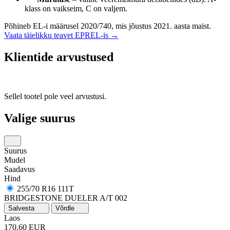
klass on vaikseim, C on valjem.
Põhineb EL-i määrusel 2020/740, mis jõustus 2021. aasta maist.
Vaata täielikku teavet EPREL-is →
Klientide arvustused
Sellel tootel pole veel arvustusi.
Valige suurus
Suurus
Mudel
Saadavus
Hind
255/70 R16 111T
BRIDGESTONE DUELER A/T 002
Salvesta
Võrdle
Laos
170,60 EUR