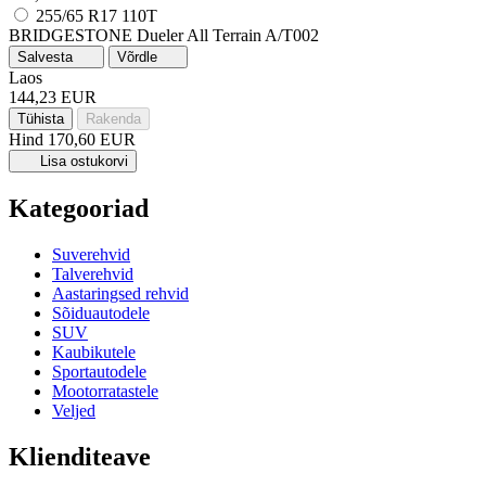
255/65 R17 110T
BRIDGESTONE Dueler All Terrain A/T002
Salvesta
Võrdle
Laos
144,23 EUR
Tühista
Rakenda
Hind
170,60 EUR
Lisa ostukorvi
Kategooriad
Suverehvid
Talverehvid
Aastaringsed rehvid
Sõiduautodele
SUV
Kaubikutele
Sportautodele
Mootorratastele
Veljed
Klienditeave