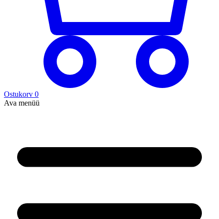
Ostukorv
0
Ava menüü