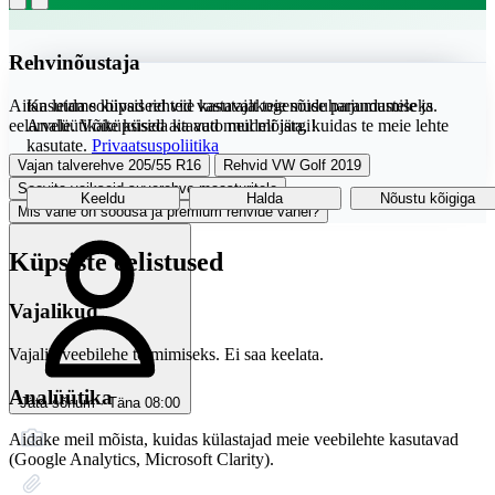
Rehvinõustaja
Aitan leida sobivad rehvid vastavalt teie sõiduharjumustele ja
Kasutame küpsiseid teie kasutajakogemuse parandamiseks.
eelarvele. Võite küsida ka auto mudeli järgi!
Analüütikaküpsised aitavad meil mõista, kuidas te meie lehte
kasutate.
Privaatsuspoliitika
Vajan talverehve 205/55 R16
Rehvid VW Golf 2019
Soovita vaikseid suverehve maasturitele
Keeldu
Halda
Nõustu kõigiga
Mis vahe on soodsa ja premium rehvide vahel?
Küpsiste eelistused
Vajalikud
Vajalik veebilehe toimimiseks. Ei saa keelata.
Analüütika
Jäta sõnum · Täna 08:00
Aidake meil mõista, kuidas külastajad meie veebilehte kasutavad
(Google Analytics, Microsoft Clarity).