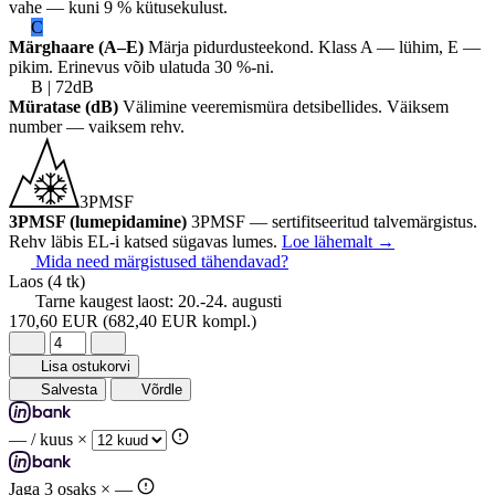
vahe — kuni 9 % kütusekulust.
C
Märghaare (A–E)
Märja pidurdusteekond. Klass A — lühim, E —
pikim. Erinevus võib ulatuda 30 %-ni.
B | 72dB
Müratase (dB)
Välimine veeremismüra detsibellides. Väiksem
number — vaiksem rehv.
3PMSF
3PMSF (lumepidamine)
3PMSF — sertifitseeritud talvemärgistus.
Rehv läbis EL-i katsed sügavas lumes.
Loe lähemalt
→
Mida need märgistused tähendavad?
Laos
(4 tk)
Tarne kaugest laost:
20.-24. augusti
170,60 EUR
(682,40 EUR kompl.)
Lisa ostukorvi
Salvesta
Võrdle
—
/ kuus ×
Jaga 3 osaks ×
—