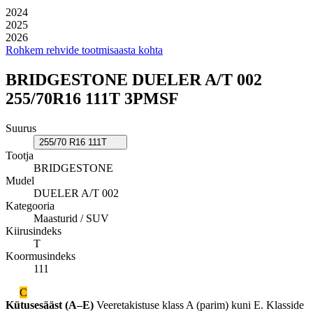
2024
2025
2026
Rohkem rehvide tootmisaasta kohta
BRIDGESTONE DUELER A/T 002
255/70R16 111T 3PMSF
Suurus
255/70 R16 111T
Tootja
BRIDGESTONE
Mudel
DUELER A/T 002
Kategooria
Maasturid / SUV
Kiirusindeks
T
Koormusindeks
111
C
Kütusesääst (A–E)
Veeretakistuse klass A (parim) kuni E. Klasside