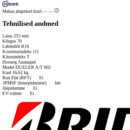
Maksa järgmisel kuul —
—
Tehnilised andmed
Laius
255 mm
Kõrgus
70
Läbimõõt
R16
Koormusindeks
111
Kiirusindeks
T
Hooaeg
Aastaajad
Mudel
DUELER A/T 002
Kaal
16,62 kg
Run Flat (RFT)
Ei
3PMSF (lumepidamine)
Jah
Jääpidamine
Ei
EV-valmis
Ei