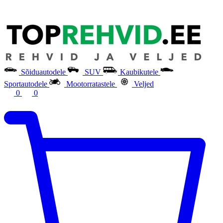
Sõiduautodele
SUV
Kaubikutele
Sportautodele
Mootorratastele
Veljed
0
0