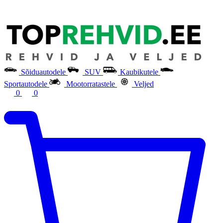
Sõiduautodele
SUV
Kaubikutele
Sportautodele
Mootorratastele
Veljed
0
0