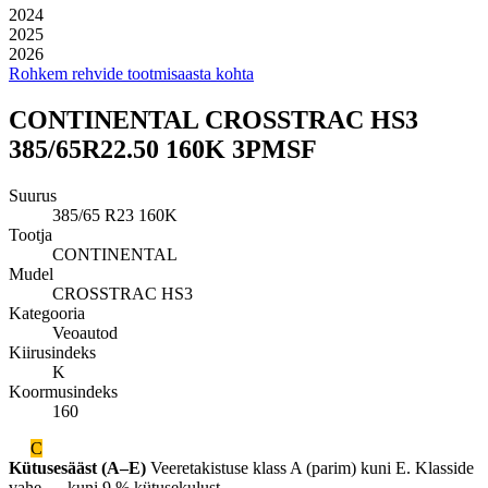
2024
2025
2026
Rohkem rehvide tootmisaasta kohta
CONTINENTAL CROSSTRAC HS3
385/65R22.50 160K 3PMSF
Suurus
385/65 R23 160K
Tootja
CONTINENTAL
Mudel
CROSSTRAC HS3
Kategooria
Veoautod
Kiirusindeks
K
Koormusindeks
160
C
Kütusesääst (A–E)
Veeretakistuse klass A (parim) kuni E. Klasside
vahe — kuni 9 % kütusekulust.