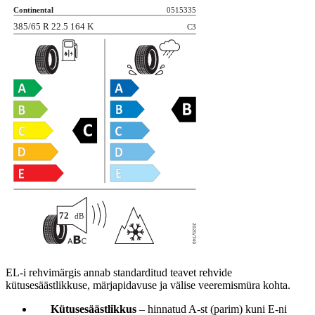
EL-i rehvimärgis annab standarditud teavet rehvide
kütusesäästlikkuse, märjapidavuse ja välise veeremismüra kohta.
Kütusesäästlikkus
– hinnatud A-st (parim) kuni E-ni