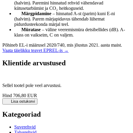
(halvim). Paremini hinnatud rehvid vähendavad
kütusetarbiimist ja CO₂ heitkoguseid.
Märgpidamine
– hinnatud A-st (parim) kuni E-ni
(halvim). Parem märjapidavus tähendab lühemat
pidurdusteekonda märjal teel.
Müratase
– väline veeremismüra detsibellides (dB). A-
klass on vaikseim, C on valjem.
Põhineb EL-i määrusel 2020/740, mis jõustus 2021. aasta maist.
Vaata täielikku teavet EPREL-is →
Klientide arvustused
Sellel tootel pole veel arvustusi.
Hind
706,80 EUR
Lisa ostukorvi
Kategooriad
Suverehvid
Talverehvid