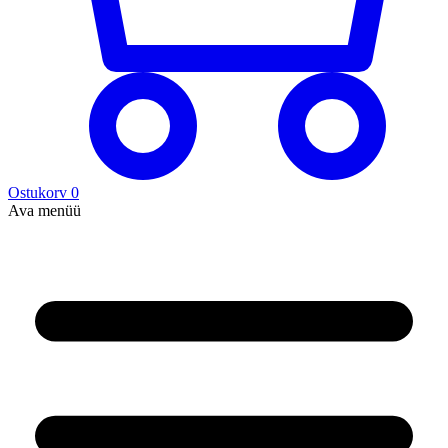
Ostukorv
0
Ava menüü