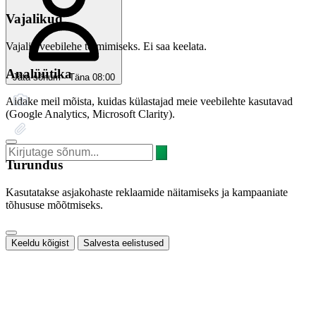
Vajalikud
Vajalik veebilehe toimimiseks. Ei saa keelata.
Analüütika
Jäta sõnum · Täna 08:00
Aidake meil mõista, kuidas külastajad meie veebilehte kasutavad
(Google Analytics, Microsoft Clarity).
Turundus
Kasutatakse asjakohaste reklaamide näitamiseks ja kampaaniate
tõhususe mõõtmiseks.
Keeldu kõigist
Salvesta eelistused