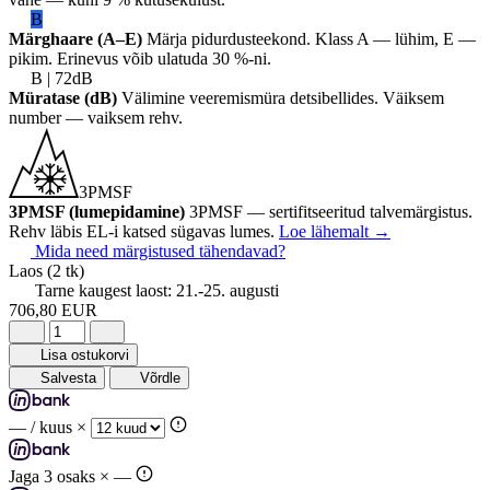
B
Märghaare (A–E)
Märja pidurdusteekond. Klass A — lühim, E —
pikim. Erinevus võib ulatuda 30 %-ni.
B | 72dB
Müratase (dB)
Välimine veeremismüra detsibellides. Väiksem
number — vaiksem rehv.
3PMSF
3PMSF (lumepidamine)
3PMSF — sertifitseeritud talvemärgistus.
Rehv läbis EL-i katsed sügavas lumes.
Loe lähemalt
→
Mida need märgistused tähendavad?
Laos
(2 tk)
Tarne kaugest laost:
21.-25. augusti
706,80 EUR
Lisa ostukorvi
Salvesta
Võrdle
—
/ kuus ×
Jaga 3 osaks ×
—