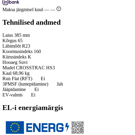
Maksa järgmisel kuul —
—
Tehnilised andmed
Laius
385 mm
Kõrgus
65
Läbimõõt
R23
Koormusindeks
160
Kiirusindeks
K
Hooaeg
Suvi
Mudel
CROSSTRAC HS3
Kaal
68,96 kg
Run Flat (RFT)
Ei
3PMSF (lumepidamine)
Jah
Jääpidamine
Ei
EV-valmis
Ei
EL-i energiamärgis