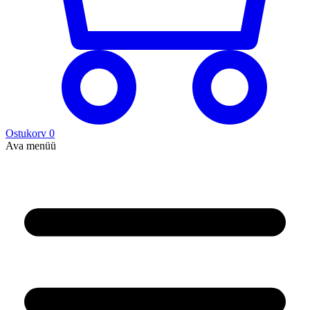
Ostukorv
0
Ava menüü