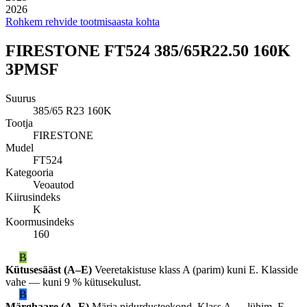
2026
Rohkem rehvide tootmisaasta kohta
FIRESTONE FT524 385/65R22.50 160K
3PMSF
Suurus
385/65 R23 160K
Tootja
FIRESTONE
Mudel
FT524
Kategooria
Veoautod
Kiirusindeks
K
Koormusindeks
160
B
Kütusesääst (A–E)
Veeretakistuse klass A (parim) kuni E. Klasside
vahe — kuni 9 % kütusekulust.
B
Märghaare (A–E)
Märja pidurdusteekond. Klass A — lühim, E —