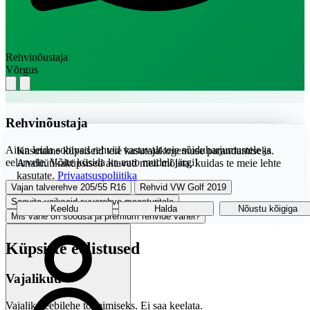
Rehvinõustaja
Võrgus
Rehvinõustaja
Aitan leida sobivad rehvid vastavalt teie sõiduharjumustele ja
Kasutame küpsiseid teie kasutajakogemuse parandamiseks.
eelarvele. Võite küsida ka auto mudeli järgi!
Analüütikaküpsised aitavad meil mõista, kuidas te meie lehte
kasutate.
Privaatsuspoliitika
Vajan talverehve 205/55 R16
Rehvid VW Golf 2019
Soovita vaikseid suverehve maasturitele
Keeldu
Halda
Nõustu kõigiga
Mis vahe on soodsa ja premium rehvide vahel?
Küpsiste eelistused
Vajalikud
Vajalik veebilehe toimimiseks. Ei saa keelata.