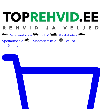
Sõiduautodele
SUV
Kaubikutele
Sportautodele
Mootorratastele
Veljed
0
0