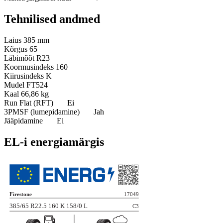
Tehnilised andmed
Laius
385 mm
Kõrgus
65
Läbimõõt
R23
Koormusindeks
160
Kiirusindeks
K
Mudel
FT524
Kaal
66,86 kg
Run Flat (RFT)
Ei
3PMSF (lumepidamine)
Jah
Jääpidamine
Ei
EL-i energiamärgis