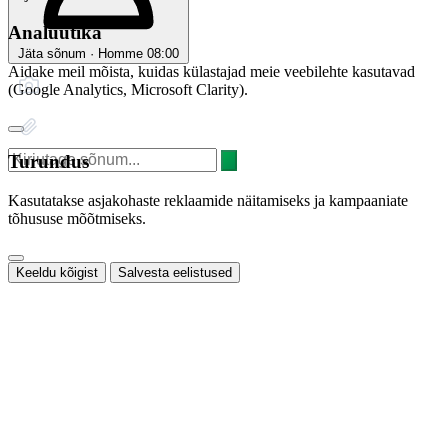
Analüütika
Jäta sõnum · Homme 08:00
Aidake meil mõista, kuidas külastajad meie veebilehte kasutavad
(Google Analytics, Microsoft Clarity).
Turundus
Kasutatakse asjakohaste reklaamide näitamiseks ja kampaaniate
tõhususe mõõtmiseks.
Keeldu kõigist
Salvesta eelistused