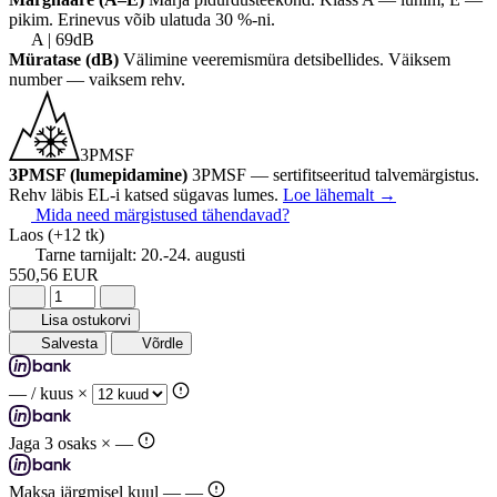
pikim. Erinevus võib ulatuda 30 %-ni.
A | 69dB
Müratase (dB)
Välimine veeremismüra detsibellides. Väiksem
number — vaiksem rehv.
3PMSF
3PMSF (lumepidamine)
3PMSF — sertifitseeritud talvemärgistus.
Rehv läbis EL-i katsed sügavas lumes.
Loe lähemalt
→
Mida need märgistused tähendavad?
Laos
(+12 tk)
Tarne tarnijalt:
20.-24. augusti
550,56 EUR
Lisa ostukorvi
Salvesta
Võrdle
—
/ kuus ×
Jaga 3 osaks ×
—
Maksa järgmisel kuul —
—