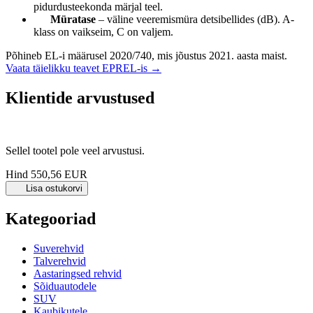
pidurdusteekonda märjal teel.
Müratase
– väline veeremismüra detsibellides (dB). A-
klass on vaikseim, C on valjem.
Põhineb EL-i määrusel 2020/740, mis jõustus 2021. aasta maist.
Vaata täielikku teavet EPREL-is →
Klientide arvustused
Sellel tootel pole veel arvustusi.
Hind
550,56 EUR
Lisa ostukorvi
Kategooriad
Suverehvid
Talverehvid
Aastaringsed rehvid
Sõiduautodele
SUV
Kaubikutele