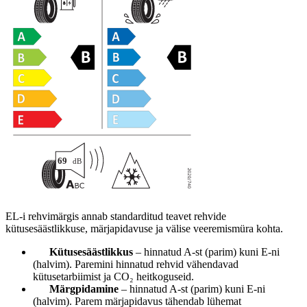
EL-i rehvimärgis annab standarditud teavet rehvide
kütusesäästlikkuse, märjapidavuse ja välise veeremismüra kohta.
Kütusesäästlikkus
– hinnatud A-st (parim) kuni E-ni
(halvim). Paremini hinnatud rehvid vähendavad
kütusetarbiimist ja CO₂ heitkoguseid.
Märgpidamine
– hinnatud A-st (parim) kuni E-ni
(halvim). Parem märjapidavus tähendab lühemat