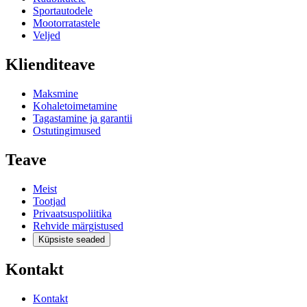
Sportautodele
Mootorratastele
Veljed
Klienditeave
Maksmine
Kohaletoimetamine
Tagastamine ja garantii
Ostutingimused
Teave
Meist
Tootjad
Privaatsuspoliitika
Rehvide märgistused
Küpsiste seaded
Kontakt
Kontakt