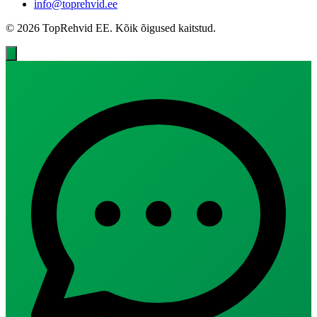
info@toprehvid.ee
© 2026 TopRehvid EE. Kõik õigused kaitstud.