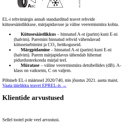
EL-i rehvimärgis annab standarditud teavet rehvide
kütusesäästlikkuse, märjapidavuse ja välise veeremismüra kohta.
Kütusesäästlikkus
– hinnatud A-st (parim) kuni E-ni
(halvim). Paremini hinnatud rehvid vähendavad
kütusetarbiimist ja CO₂ heitkoguseid.
Märgpidamine
– hinnatud A-st (parim) kuni E-ni
(halvim). Parem märjapidavus tähendab lühemat
pidurdusteekonda märjal teel.
Müratase
– väline veeremismüra detsibellides (dB). A-
klass on vaikseim, C on valjem.
Põhineb EL-i määrusel 2020/740, mis jõustus 2021. aasta maist.
Vaata täielikku teavet EPREL-is →
Klientide arvustused
Sellel tootel pole veel arvustusi.