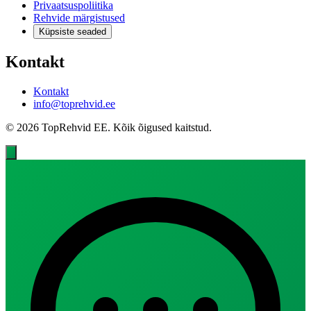
Privaatsuspoliitika
Rehvide märgistused
Küpsiste seaded
Kontakt
Kontakt
info@toprehvid.ee
© 2026 TopRehvid EE. Kõik õigused kaitstud.