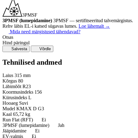
3PMSF
3PMSF (lumepidamine)
3PMSF — sertifitseeritud talvemärgistus.
Rehv läbis EL-i katsed sügavas lumes.
Loe lähemalt
→
Mida need märgistused tähendavad?
Otsas
Hind päringul
Salvesta
Võrdle
Tehnilised andmed
Laius
315 mm
Kõrgus
80
Läbimõõt
R23
Koormusindeks
156
Kiirusindeks
L
Hooaeg
Suvi
Mudel
KMAX D G3
Kaal
65,72 kg
Run Flat (RFT)
Ei
3PMSF (lumepidamine)
Jah
Jääpidamine
Ei
EV-valmis
Ei