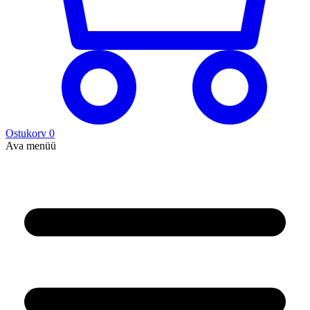
Ostukorv
0
Ava menüü