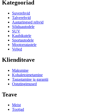
Kategooriad
Suverehvid
Talverehvid
Aastaringsed rehvid
Sõiduautodele
SUV
Kaubikutele
Sportautodele
Mootorratastele
Veljed
Klienditeave
Maksmine
Kohaletoimetamine
Tagastamine ja garantii
Ostutingimused
Teave
Meist
Tootjad