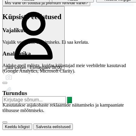
Mis vahe on soodsa ja premium rehvide vahel?
Küpsiste eelistused
Vajalikud
Vajalik veebilehe toimimiseks. Ei saa keelata.
Analüütika
Aidake meil mõista, kuidas külastajad meie veebilehte kasutavad
Jäta sõnum · Esmaspäev 08:00
(Google Analytics, Microsoft Clarity).
Turundus
Kasutatakse asjakohaste reklaamide näitamiseks ja kampaaniate
tõhususe mõõtmiseks.
Keeldu kõigist
Salvesta eelistused