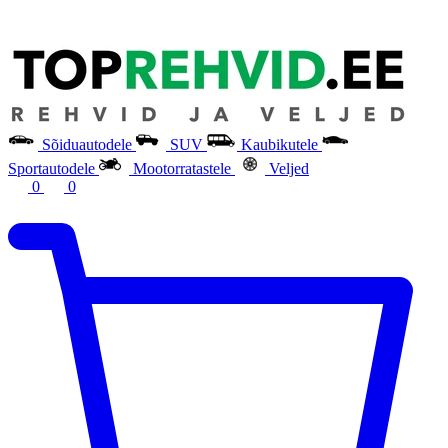
Sõiduautodele
SUV
Kaubikutele
Sportautodele
Mootorratastele
Veljed
0
0