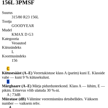
156L 3PMSF
Suurus
315/80 R23 156L
Tootja
GOODYEAR
Mudel
KMAX D G3
Kategooria
Veoautod
Kiirusindeks
L
Koormusindeks
156
C
Kütusesääst (A–E)
Veeretakistuse klass A (parim) kuni E. Klasside
vahe — kuni 9 % kütusekulust.
B
Märghaare (A–E)
Märja pidurdusteekond. Klass A — lühim, E —
pikim. Erinevus võib ulatuda 30 %-ni.
A | 73dB
Müratase (dB)
Välimine veeremismüra detsibellides. Väiksem
number — vaiksem rehv.