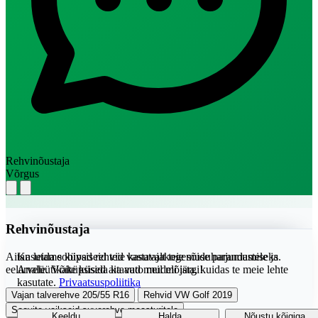
Rehvinõustaja
Võrgus
Rehvinõustaja
Aitan leida sobivad rehvid vastavalt teie sõiduharjumustele ja
Kasutame küpsiseid teie kasutajakogemuse parandamiseks.
eelarvele. Võite küsida ka auto mudeli järgi!
Analüütikaküpsised aitavad meil mõista, kuidas te meie lehte
kasutate.
Privaatsuspoliitika
Vajan talverehve 205/55 R16
Rehvid VW Golf 2019
Soovita vaikseid suverehve maasturitele
Keeldu
Halda
Nõustu kõigiga