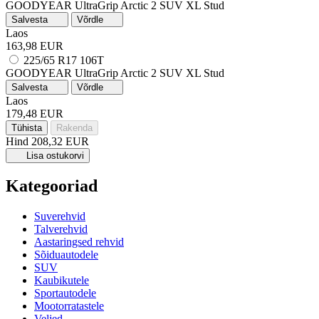
GOODYEAR UltraGrip Arctic 2 SUV
XL
Stud
Salvesta
Võrdle
Laos
163,98 EUR
225/65 R17 106T
GOODYEAR UltraGrip Arctic 2 SUV
XL
Stud
Salvesta
Võrdle
Laos
179,48 EUR
Tühista
Rakenda
Hind
208,32 EUR
Lisa ostukorvi
Kategooriad
Suverehvid
Talverehvid
Aastaringsed rehvid
Sõiduautodele
SUV
Kaubikutele
Sportautodele
Mootorratastele
Veljed