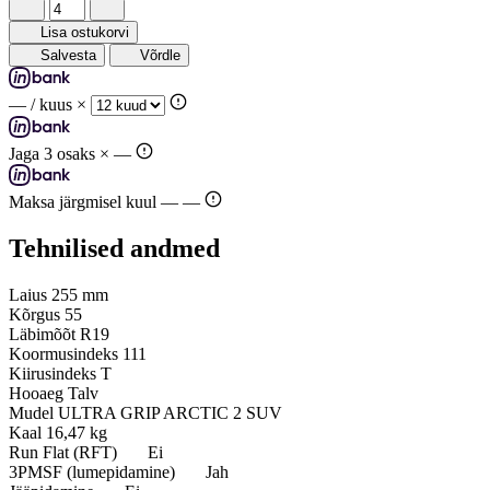
Lisa ostukorvi
Salvesta
Võrdle
—
/ kuus ×
Jaga 3 osaks ×
—
Maksa järgmisel kuul —
—
Tehnilised andmed
Laius
255 mm
Kõrgus
55
Läbimõõt
R19
Koormusindeks
111
Kiirusindeks
T
Hooaeg
Talv
Mudel
ULTRA GRIP ARCTIC 2 SUV
Kaal
16,47 kg
Run Flat (RFT)
Ei
3PMSF (lumepidamine)
Jah