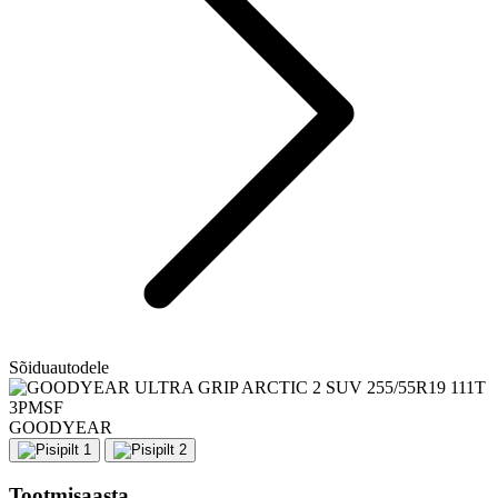
Sõiduautodele
GOODYEAR
Tootmisaasta