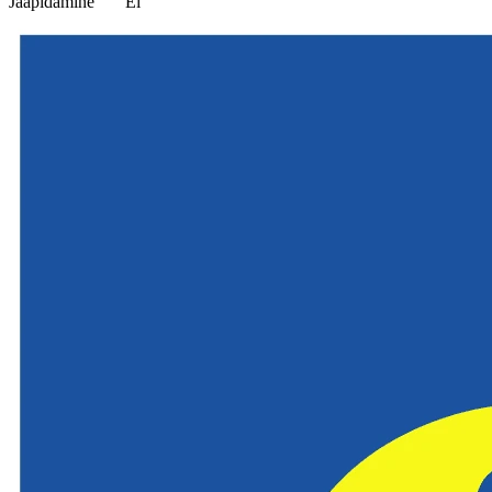
Jääpidamine
Ei