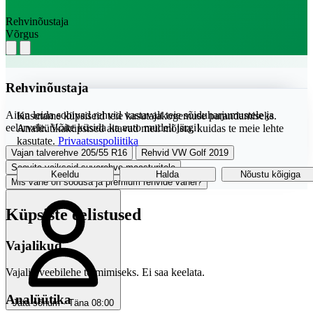
Rehvinõustaja
Võrgus
Rehvinõustaja
Aitan leida sobivad rehvid vastavalt teie sõiduharjumustele ja
Kasutame küpsiseid teie kasutajakogemuse parandamiseks.
eelarvele. Võite küsida ka auto mudeli järgi!
Analüütikaküpsised aitavad meil mõista, kuidas te meie lehte
kasutate.
Privaatsuspoliitika
Vajan talverehve 205/55 R16
Rehvid VW Golf 2019
Soovita vaikseid suverehve maasturitele
Keeldu
Halda
Nõustu kõigiga
Mis vahe on soodsa ja premium rehvide vahel?
Küpsiste eelistused
Vajalikud
Vajalik veebilehe toimimiseks. Ei saa keelata.
Analüütika
Jäta sõnum · Täna 08:00