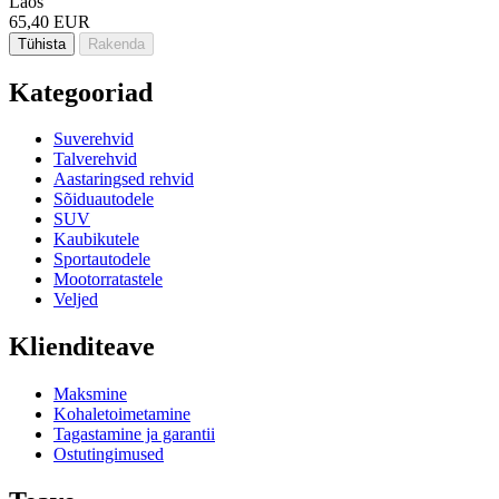
Laos
65,40 EUR
Tühista
Rakenda
Kategooriad
Suverehvid
Talverehvid
Aastaringsed rehvid
Sõiduautodele
SUV
Kaubikutele
Sportautodele
Mootorratastele
Veljed
Klienditeave
Maksmine
Kohaletoimetamine
Tagastamine ja garantii
Ostutingimused