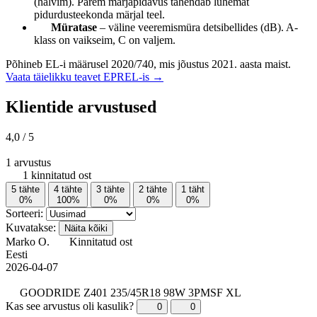
(halvim). Parem märjapidavus tähendab lühemat
pidurdusteekonda märjal teel.
Müratase
– väline veeremismüra detsibellides (dB). A-
klass on vaikseim, C on valjem.
Põhineb EL-i määrusel 2020/740, mis jõustus 2021. aasta maist.
Vaata täielikku teavet EPREL-is →
Klientide arvustused
4,0
/ 5
1 arvustus
1 kinnitatud ost
5 tähte
4 tähte
3 tähte
2 tähte
1 täht
0%
100%
0%
0%
0%
Sorteeri:
Kuvatakse:
Näita kõiki
Marko O.
Kinnitatud ost
Eesti
2026-04-07
GOODRIDE Z401 235/45R18 98W 3PMSF XL
Kas see arvustus oli kasulik?
0
0