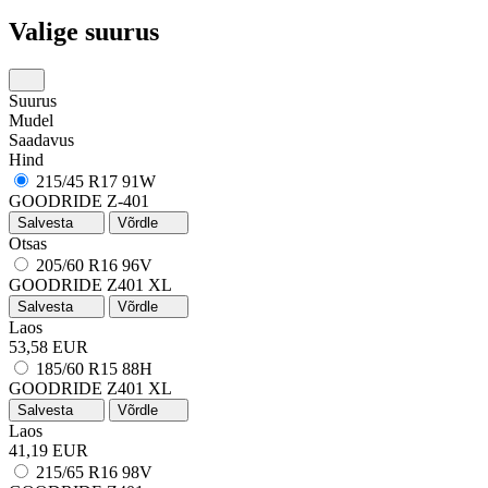
Valige suurus
Suurus
Mudel
Saadavus
Hind
215/45 R17 91W
GOODRIDE Z-401
Salvesta
Võrdle
Otsas
205/60 R16 96V
GOODRIDE Z401
XL
Salvesta
Võrdle
Laos
53,58 EUR
185/60 R15 88H
GOODRIDE Z401
XL
Salvesta
Võrdle
Laos
41,19 EUR
215/65 R16 98V