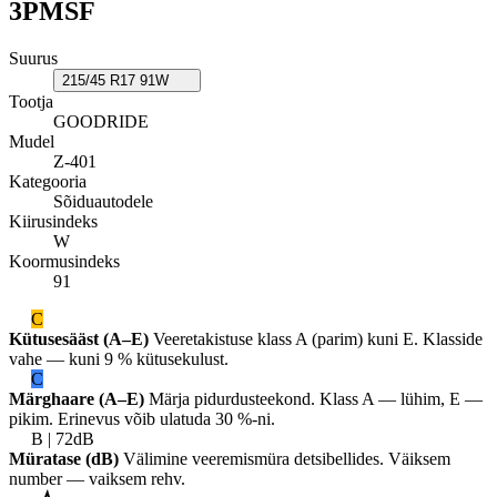
3PMSF
Suurus
215/45 R17 91W
Tootja
GOODRIDE
Mudel
Z-401
Kategooria
Sõiduautodele
Kiirusindeks
W
Koormusindeks
91
C
Kütusesääst (A–E)
Veeretakistuse klass A (parim) kuni E. Klasside
vahe — kuni 9 % kütusekulust.
C
Märghaare (A–E)
Märja pidurdusteekond. Klass A — lühim, E —
pikim. Erinevus võib ulatuda 30 %-ni.
B | 72dB
Müratase (dB)
Välimine veeremismüra detsibellides. Väiksem
number — vaiksem rehv.