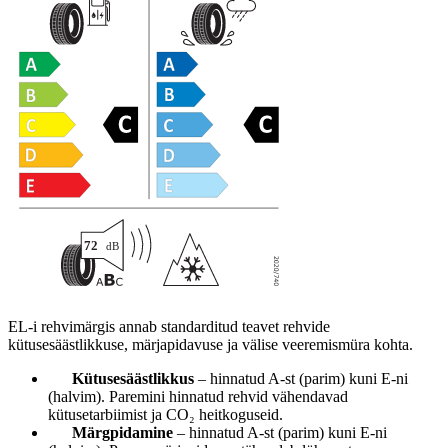
EL-i rehvimärgis annab standarditud teavet rehvide
kütusesäästlikkuse, märjapidavuse ja välise veeremismüra kohta.
Kütusesäästlikkus
– hinnatud A-st (parim) kuni E-ni
(halvim). Paremini hinnatud rehvid vähendavad
kütusetarbiimist ja CO₂ heitkoguseid.
Märgpidamine
– hinnatud A-st (parim) kuni E-ni