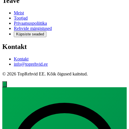
Teave
Meist
Tootjad
Privaatsuspoliitika
Rehvide märgistused
Küpsiste seaded
Kontakt
Kontakt
info@toprehvid.ee
© 2026 TopRehvid EE. Kõik õigused kaitstud.