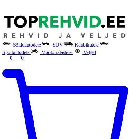
Sõiduautodele
SUV
Kaubikutele
Sportautodele
Mootorratastele
Veljed
0
0