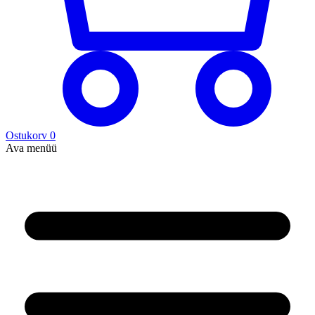
Ostukorv
0
Ava menüü