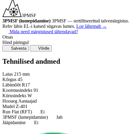
3PMSF
3PMSF (lumepidamine)
3PMSF — sertifitseeritud talvemärgistus.
Rehv läbis EL-i katsed sügavas lumes.
Loe lähemalt
→
Mida need märgistused tähendavad?
Otsas
Hind päringul
Salvesta
Võrdle
Tehnilised andmed
Laius
215 mm
Kõrgus
45
Läbimõõt
R17
Koormusindeks
91
Kiirusindeks
W
Hooaeg
Aastaajad
Mudel
Z-401
Run Flat (RFT)
Ei
3PMSF (lumepidamine)
Jah
Jääpidamine
Ei