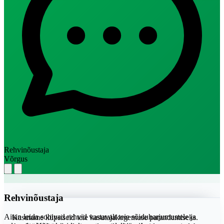
Rehvinõustaja
Võrgus
Rehvinõustaja
Aitan leida sobivad rehvid vastavalt teie sõiduharjumustele ja
Kasutame küpsiseid teie kasutajakogemuse parandamiseks.