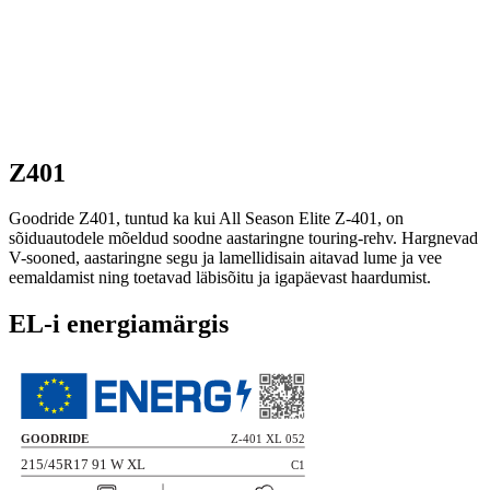
Z401
Goodride Z401, tuntud ka kui All Season Elite Z-401, on
sõiduautodele mõeldud soodne aastaringne touring-rehv. Hargnevad
V-sooned, aastaringne segu ja lamellidisain aitavad lume ja vee
eemaldamist ning toetavad läbisõitu ja igapäevast haardumist.
EL-i energiamärgis