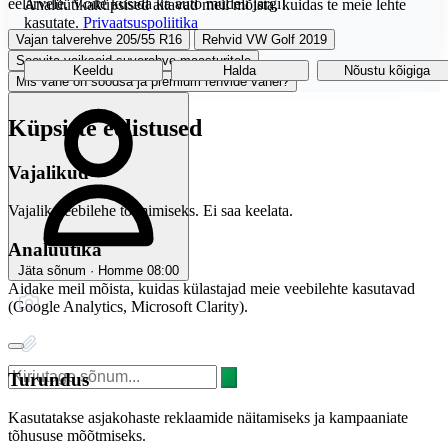
eelarvele. Võite küsida ka auto mudeli järgi!
Analüütikaküpsised aitavad meil mõista, kuidas te meie lehte
kasutate.
Privaatsuspoliitika
Vajan talverehve 205/55 R16
Rehvid VW Golf 2019
Soovita vaikseid suverehve maasturitele
Keeldu
Halda
Nõustu kõigiga
Mis vahe on soodsa ja premium rehvide vahel?
Küpsiste eelistused
Vajalikud
Vajalik veebilehe toimimiseks. Ei saa keelata.
Analüütika
Jäta sõnum · Homme 08:00
Aidake meil mõista, kuidas külastajad meie veebilehte kasutavad
(Google Analytics, Microsoft Clarity).
Turundus
Kasutatakse asjakohaste reklaamide näitamiseks ja kampaaniate
tõhususe mõõtmiseks.