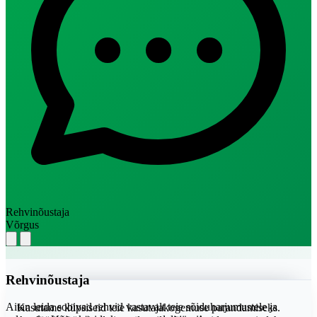
Rehvinõustaja
Võrgus
Rehvinõustaja
Aitan leida sobivad rehvid vastavalt teie sõiduharjumustele ja
Kasutame küpsiseid teie kasutajakogemuse parandamiseks.