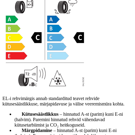
EL-i rehvimärgis annab standarditud teavet rehvide
kütusesäästlikkuse, märjapidavuse ja välise veeremismüra kohta.
Kütusesäästlikkus
– hinnatud A-st (parim) kuni E-ni
(halvim). Paremini hinnatud rehvid vähendavad
kütusetarbiimist ja CO₂ heitkoguseid.
Märgpidamine
– hinnatud A-st (parim) kuni E-ni