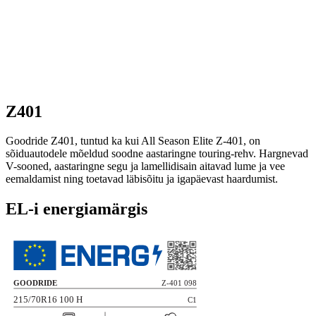
Z401
Goodride Z401, tuntud ka kui All Season Elite Z-401, on
sõiduautodele mõeldud soodne aastaringne touring-rehv. Hargnevad
V-sooned, aastaringne segu ja lamellidisain aitavad lume ja vee
eemaldamist ning toetavad läbisõitu ja igapäevast haardumist.
EL-i energiamärgis