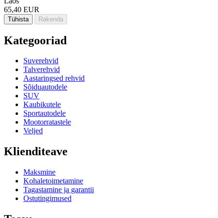
Laos
65,40 EUR
Tühista
Rakenda
Kategooriad
Suverehvid
Talverehvid
Aastaringsed rehvid
Sõiduautodele
SUV
Kaubikutele
Sportautodele
Mootorratastele
Veljed
Klienditeave
Maksmine
Kohaletoimetamine
Tagastamine ja garantii
Ostutingimused