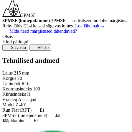
3PMSF
3PMSF (lumepidamine)
3PMSF — sertifitseeritud talvemärgistus.
Rehv läbis EL-i katsed sügavas lumes.
Loe lähemalt
→
Mida need märgistused tähendavad?
Otsas
Hind päringul
Salvesta
Võrdle
Tehnilised andmed
Laius
215 mm
Kõrgus
70
Läbimõõt
R16
Koormusindeks
100
Kiirusindeks
H
Hooaeg
Aastaajad
Mudel
Z-401
Run Flat (RFT)
Ei
3PMSF (lumepidamine)
Jah
Jääpidamine
Ei