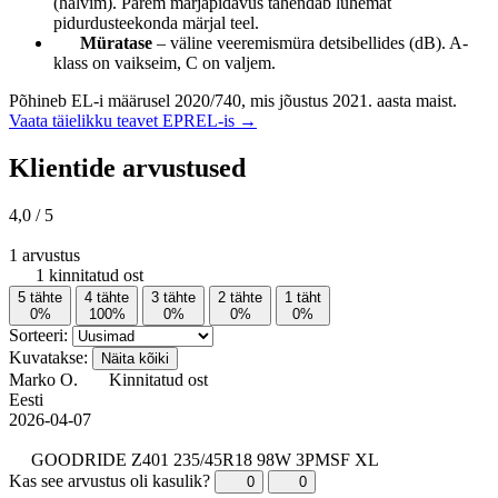
(halvim). Parem märjapidavus tähendab lühemat
pidurdusteekonda märjal teel.
Müratase
– väline veeremismüra detsibellides (dB). A-
klass on vaikseim, C on valjem.
Põhineb EL-i määrusel 2020/740, mis jõustus 2021. aasta maist.
Vaata täielikku teavet EPREL-is →
Klientide arvustused
4,0
/ 5
1 arvustus
1 kinnitatud ost
5 tähte
4 tähte
3 tähte
2 tähte
1 täht
0%
100%
0%
0%
0%
Sorteeri:
Kuvatakse:
Näita kõiki
Marko O.
Kinnitatud ost
Eesti
2026-04-07
GOODRIDE Z401 235/45R18 98W 3PMSF XL
Kas see arvustus oli kasulik?
0
0