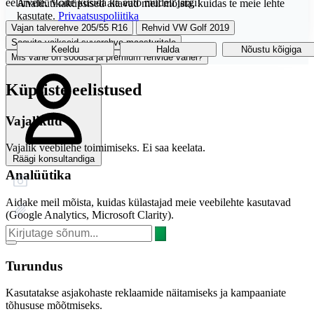
eelarvele. Võite küsida ka auto mudeli järgi!
Analüütikaküpsised aitavad meil mõista, kuidas te meie lehte
kasutate.
Privaatsuspoliitika
Vajan talverehve 205/55 R16
Rehvid VW Golf 2019
Soovita vaikseid suverehve maasturitele
Keeldu
Halda
Nõustu kõigiga
Mis vahe on soodsa ja premium rehvide vahel?
Küpsiste eelistused
Vajalikud
Vajalik veebilehe toimimiseks. Ei saa keelata.
Räägi konsultandiga
Analüütika
Aidake meil mõista, kuidas külastajad meie veebilehte kasutavad
(Google Analytics, Microsoft Clarity).
Turundus
Kasutatakse asjakohaste reklaamide näitamiseks ja kampaaniate
tõhususe mõõtmiseks.