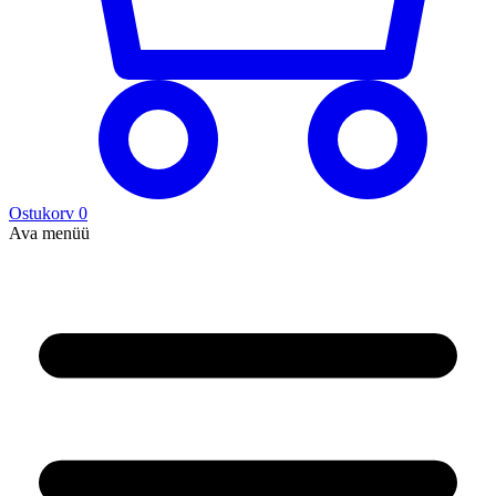
Ostukorv
0
Ava menüü