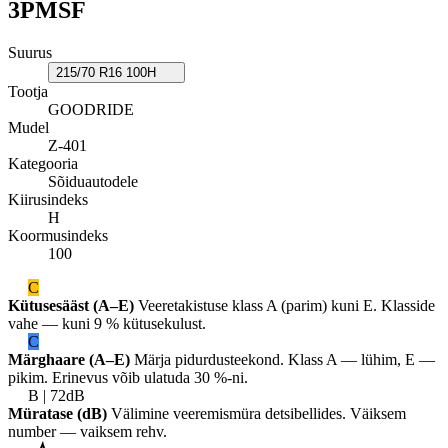
3PMSF
Suurus
215/70 R16 100H
Tootja
GOODRIDE
Mudel
Z-401
Kategooria
Sõiduautodele
Kiirusindeks
H
Koormusindeks
100
C
Kütusesääst (A–E)
Veeretakistuse klass A (parim) kuni E. Klasside
vahe — kuni 9 % kütusekulust.
C
Märghaare (A–E)
Märja pidurdusteekond. Klass A — lühim, E —
pikim. Erinevus võib ulatuda 30 %-ni.
B | 72dB
Müratase (dB)
Välimine veeremismüra detsibellides. Väiksem
number — vaiksem rehv.