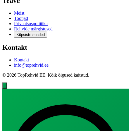
Teave
Meist
Tootjad
Privaatsuspoliitika
Rehvide märgistused
Küpsiste seaded
Kontakt
Kontakt
info@toprehvid.ee
© 2026 TopRehvid EE. Kõik õigused kaitstud.