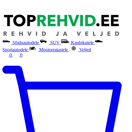
Sõiduautodele
SUV
Kaubikutele
Sportautodele
Mootorratastele
Veljed
0
0