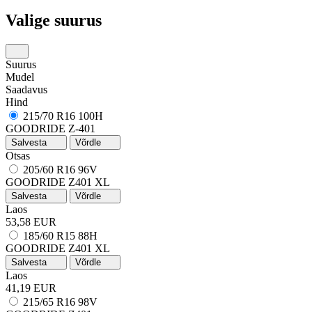
Valige suurus
Suurus
Mudel
Saadavus
Hind
215/70 R16 100H
GOODRIDE Z-401
Salvesta
Võrdle
Otsas
205/60 R16 96V
GOODRIDE Z401
XL
Salvesta
Võrdle
Laos
53,58 EUR
185/60 R15 88H
GOODRIDE Z401
XL
Salvesta
Võrdle
Laos
41,19 EUR
215/65 R16 98V