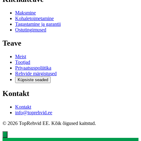
Maksmine
Kohaletoimetamine
Tagastamine ja garantii
Ostutingimused
Teave
Meist
Tootjad
Privaatsuspoliitika
Rehvide märgistused
Küpsiste seaded
Kontakt
Kontakt
info@toprehvid.ee
© 2026 TopRehvid EE. Kõik õigused kaitstud.