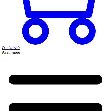
Ostukorv
0
Ava menüü