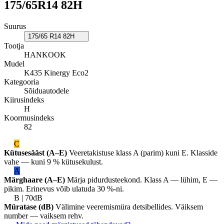
175/65R14 82H
Suurus
175/65 R14 82H
Tootja
HANKOOK
Mudel
K435 Kinergy Eco2
Kategooria
Sõiduautodele
Kiirusindeks
H
Koormusindeks
82
C
Kütusesääst (A–E)
Veeretakistuse klass A (parim) kuni E. Klasside
vahe — kuni 9 % kütusekulust.
A
Märghaare (A–E)
Märja pidurdusteekond. Klass A — lühim, E —
pikim. Erinevus võib ulatuda 30 %-ni.
B | 70dB
Müratase (dB)
Välimine veeremismüra detsibellides. Väiksem
number — vaiksem rehv.