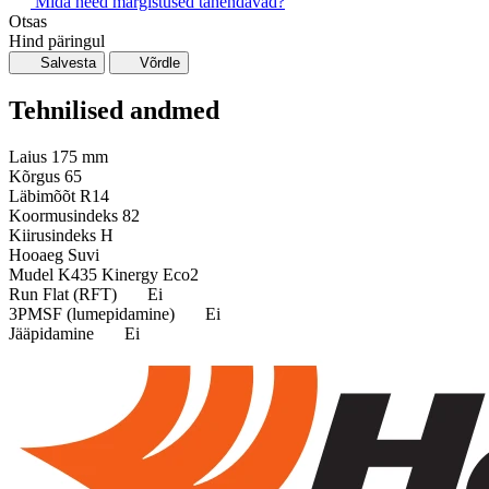
Mida need märgistused tähendavad?
Otsas
Hind päringul
Salvesta
Võrdle
Tehnilised andmed
Laius
175 mm
Kõrgus
65
Läbimõõt
R14
Koormusindeks
82
Kiirusindeks
H
Hooaeg
Suvi
Mudel
K435 Kinergy Eco2
Run Flat (RFT)
Ei
3PMSF (lumepidamine)
Ei
Jääpidamine
Ei