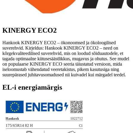
KINERGY ECO2
Hankook KINERGY ECO2 – ökonoomsed ja ökoloogilised
suverehvid. Kirjeldus: Hankook KINERGY ECO2 – need on
kõrgekvaliteedilised suverehvid, mis on loodud sõiduautodele, et
tagada optimaalne kütusesäästlikkus, mugavus ja ohutus. See mudel
on populaarse KINERGY ECO seeria täiustatud versioon, mida
iseloomustab vähendatud veeretakistus, pikem kasutusiga ning
suurepärased juhitavusomadused nii kuivadel kui märgadel teedel.
EL-i energiamärgis