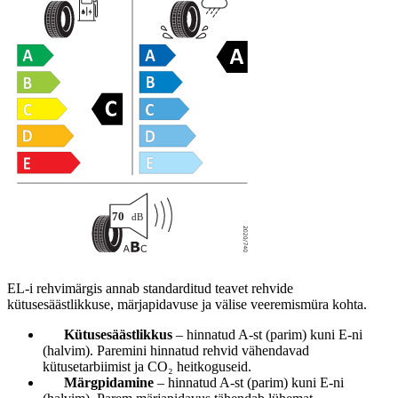
EL-i rehvimärgis annab standarditud teavet rehvide
kütusesäästlikkuse, märjapidavuse ja välise veeremismüra kohta.
Kütusesäästlikkus
– hinnatud A-st (parim) kuni E-ni
(halvim). Paremini hinnatud rehvid vähendavad
kütusetarbiimist ja CO₂ heitkoguseid.
Märgpidamine
– hinnatud A-st (parim) kuni E-ni