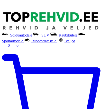
Sõiduautodele
SUV
Kaubikutele
Sportautodele
Mootorratastele
Veljed
0
0