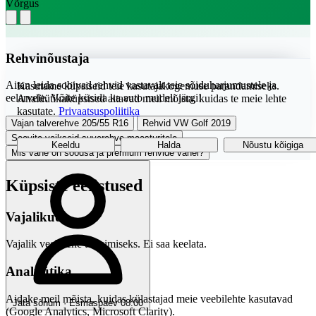
Võrgus
Rehvinõustaja
Aitan leida sobivad rehvid vastavalt teie sõiduharjumustele ja
Kasutame küpsiseid teie kasutajakogemuse parandamiseks.
eelarvele. Võite küsida ka auto mudeli järgi!
Analüütikaküpsised aitavad meil mõista, kuidas te meie lehte
kasutate.
Privaatsuspoliitika
Vajan talverehve 205/55 R16
Rehvid VW Golf 2019
Soovita vaikseid suverehve maasturitele
Keeldu
Halda
Nõustu kõigiga
Mis vahe on soodsa ja premium rehvide vahel?
Küpsiste eelistused
Vajalikud
Vajalik veebilehe toimimiseks. Ei saa keelata.
Analüütika
Aidake meil mõista, kuidas külastajad meie veebilehte kasutavad
Jäta sõnum · Esmaspäev 08:00
(Google Analytics, Microsoft Clarity).