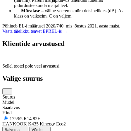
(halvim). Parem märjapidavus tähendab lühemat
pidurdusteekonda märjal teel.
Müratase
– väline veeremismüra detsibellides (dB). A-
klass on vaikseim, C on valjem.
Põhineb EL-i määrusel 2020/740, mis jõustus 2021. aasta maist.
Vaata täielikku teavet EPREL-is →
Klientide arvustused
Sellel tootel pole veel arvustusi.
Valige suurus
Suurus
Mudel
Saadavus
Hind
175/65 R14 82H
HANKOOK K435 Kinergy Eco2
Salvesta
Võrdle