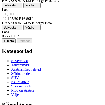
HANKOOK K435 Kinergy Eco2
XL
Salvesta
Võrdle
Laos
106,30 EUR
195/60 R16 89H
HANKOOK K435 Kinergy Eco2
Salvesta
Võrdle
Laos
86,72 EUR
Tühista
Rakenda
Kategooriad
Suverehvid
Talverehvid
Aastaringsed rehvid
Sõiduautodele
SUV
Kaubikutele
Sportautodele
Mootorratastele
Veljed
Klienditeave