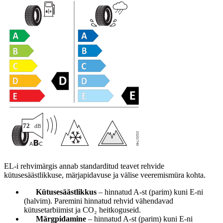
EL-i rehvimärgis annab standarditud teavet rehvide
kütusesäästlikkuse, märjapidavuse ja välise veeremismüra kohta.
Kütusesäästlikkus
– hinnatud A-st (parim) kuni E-ni
(halvim). Paremini hinnatud rehvid vähendavad
kütusetarbiimist ja CO₂ heitkoguseid.
Märgpidamine
– hinnatud A-st (parim) kuni E-ni