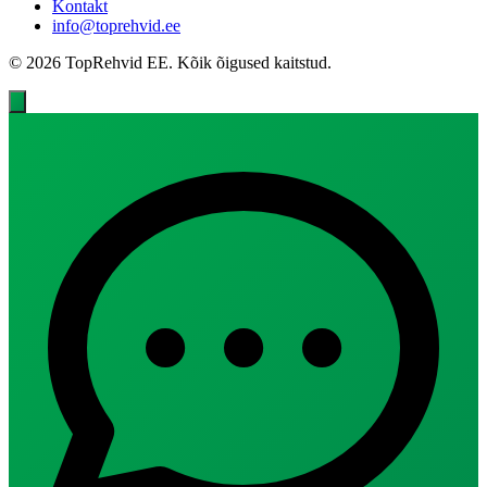
Kontakt
info@toprehvid.ee
© 2026 TopRehvid EE. Kõik õigused kaitstud.