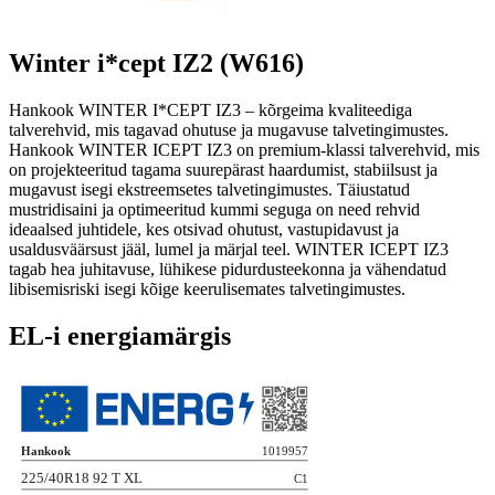
Winter i*cept IZ2 (W616)
Hankook WINTER I*CEPT IZ3 – kõrgeima kvaliteediga
talverehvid, mis tagavad ohutuse ja mugavuse talvetingimustes.
Hankook WINTER ICEPT IZ3 on premium-klassi talverehvid, mis
on projekteeritud tagama suurepärast haardumist, stabiilsust ja
mugavust isegi ekstreemsetes talvetingimustes. Täiustatud
mustridisaini ja optimeeritud kummi seguga on need rehvid
ideaalsed juhtidele, kes otsivad ohutust, vastupidavust ja
usaldusväärsust jääl, lumel ja märjal teel. WINTER ICEPT IZ3
tagab hea juhitavuse, lühikese pidurdusteekonna ja vähendatud
libisemisriski isegi kõige keerulisemates talvetingimustes.
EL-i energiamärgis