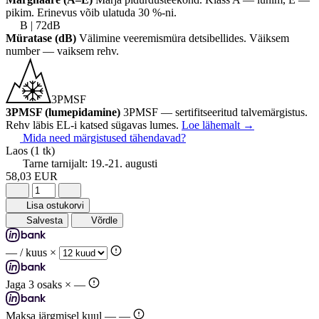
pikim. Erinevus võib ulatuda 30 %-ni.
B | 72dB
Müratase (dB)
Välimine veeremismüra detsibellides. Väiksem
number — vaiksem rehv.
3PMSF
3PMSF (lumepidamine)
3PMSF — sertifitseeritud talvemärgistus.
Rehv läbis EL-i katsed sügavas lumes.
Loe lähemalt
→
Mida need märgistused tähendavad?
Laos
(1 tk)
Tarne tarnijalt:
19.-21. augusti
58,03 EUR
Lisa ostukorvi
Salvesta
Võrdle
—
/ kuus ×
Jaga 3 osaks ×
—
Maksa järgmisel kuul —
—