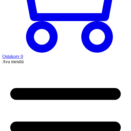
Ostukorv
0
Ava menüü