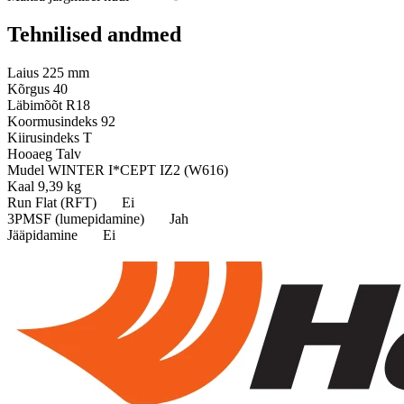
Tehnilised andmed
Laius
225 mm
Kõrgus
40
Läbimõõt
R18
Koormusindeks
92
Kiirusindeks
T
Hooaeg
Talv
Mudel
WINTER I*CEPT IZ2 (W616)
Kaal
9,39 kg
Run Flat (RFT)
Ei
3PMSF (lumepidamine)
Jah
Jääpidamine
Ei