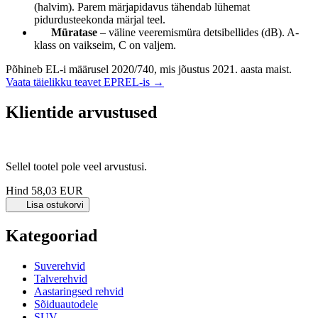
(halvim). Parem märjapidavus tähendab lühemat
pidurdusteekonda märjal teel.
Müratase
– väline veeremismüra detsibellides (dB). A-
klass on vaikseim, C on valjem.
Põhineb EL-i määrusel 2020/740, mis jõustus 2021. aasta maist.
Vaata täielikku teavet EPREL-is →
Klientide arvustused
Sellel tootel pole veel arvustusi.
Hind
58,03 EUR
Lisa ostukorvi
Kategooriad
Suverehvid
Talverehvid
Aastaringsed rehvid
Sõiduautodele
SUV