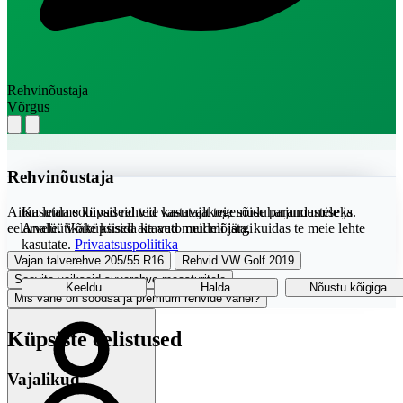
Rehvinõustaja
Võrgus
Rehvinõustaja
Aitan leida sobivad rehvid vastavalt teie sõiduharjumustele ja
Kasutame küpsiseid teie kasutajakogemuse parandamiseks.
eelarvele. Võite küsida ka auto mudeli järgi!
Analüütikaküpsised aitavad meil mõista, kuidas te meie lehte
kasutate.
Privaatsuspoliitika
Vajan talverehve 205/55 R16
Rehvid VW Golf 2019
Soovita vaikseid suverehve maasturitele
Keeldu
Halda
Nõustu kõigiga
Mis vahe on soodsa ja premium rehvide vahel?
Küpsiste eelistused
Vajalikud