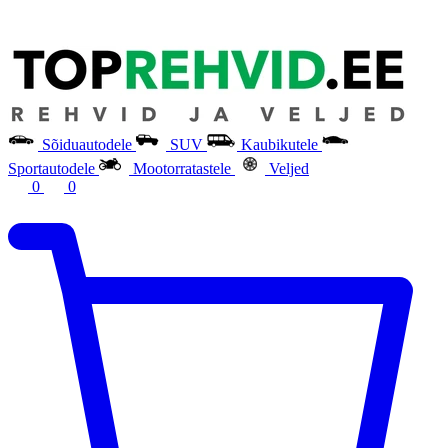
Sõiduautodele
SUV
Kaubikutele
Sportautodele
Mootorratastele
Veljed
0
0