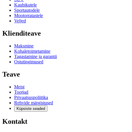
Kaubikutele
Sportautodele
Mootorratastele
Veljed
Klienditeave
Maksmine
Kohaletoimetamine
Tagastamine ja garantii
Ostutingimused
Teave
Meist
Tootjad
Privaatsuspoliitika
Rehvide märgistused
Küpsiste seaded
Kontakt