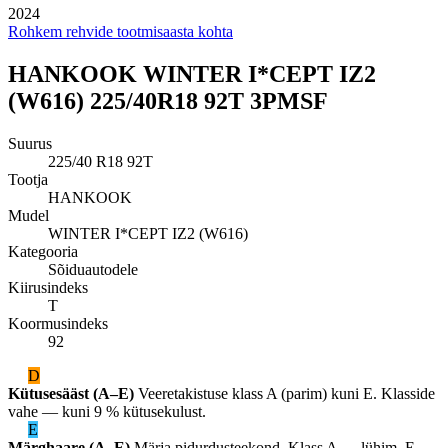
2024
Rohkem rehvide tootmisaasta kohta
HANKOOK WINTER I*CEPT IZ2
(W616) 225/40R18 92T 3PMSF
Suurus
225/40 R18 92T
Tootja
HANKOOK
Mudel
WINTER I*CEPT IZ2 (W616)
Kategooria
Sõiduautodele
Kiirusindeks
T
Koormusindeks
92
D
Kütusesääst (A–E)
Veeretakistuse klass A (parim) kuni E. Klasside
vahe — kuni 9 % kütusekulust.
E
Märghaare (A–E)
Märja pidurdusteekond. Klass A — lühim, E —