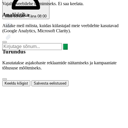
Vajalik veebilehe toimimiseks. Ei saa keelata.
Analüütika
Jäta sõnum · Täna 08:00
Aidake meil mõista, kuidas külastajad meie veebilehte kasutavad
(Google Analytics, Microsoft Clarity).
Turundus
Kasutatakse asjakohaste reklaamide näitamiseks ja kampaaniate
tõhususe mõõtmiseks.
Keeldu kõigist
Salvesta eelistused