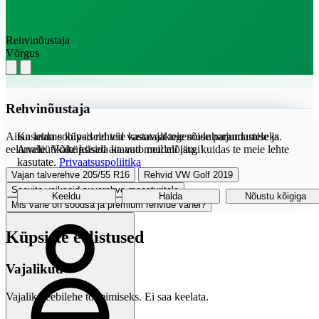
Rehvinõustaja
Võrgus
Rehvinõustaja
Aitan leida sobivad rehvid vastavalt teie sõiduharjumustele ja
Kasutame küpsiseid teie kasutajakogemuse parandamiseks.
eelarvele. Võite küsida ka auto mudeli järgi!
Analüütikaküpsised aitavad meil mõista, kuidas te meie lehte
kasutate.
Privaatsuspoliitika
Vajan talverehve 205/55 R16
Rehvid VW Golf 2019
Soovita vaikseid suverehve maasturitele
Keeldu
Halda
Nõustu kõigiga
Mis vahe on soodsa ja premium rehvide vahel?
Küpsiste eelistused
Vajalikud
Vajalik veebilehe toimimiseks. Ei saa keelata.