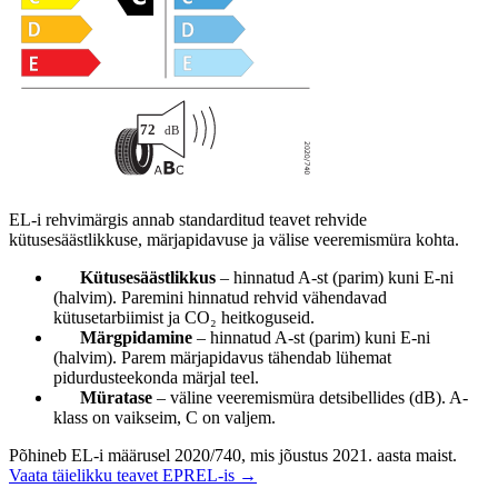
EL-i rehvimärgis annab standarditud teavet rehvide
kütusesäästlikkuse, märjapidavuse ja välise veeremismüra kohta.
Kütusesäästlikkus
– hinnatud A-st (parim) kuni E-ni
(halvim). Paremini hinnatud rehvid vähendavad
kütusetarbiimist ja CO₂ heitkoguseid.
Märgpidamine
– hinnatud A-st (parim) kuni E-ni
(halvim). Parem märjapidavus tähendab lühemat
pidurdusteekonda märjal teel.
Müratase
– väline veeremismüra detsibellides (dB). A-
klass on vaikseim, C on valjem.
Põhineb EL-i määrusel 2020/740, mis jõustus 2021. aasta maist.
Vaata täielikku teavet EPREL-is →