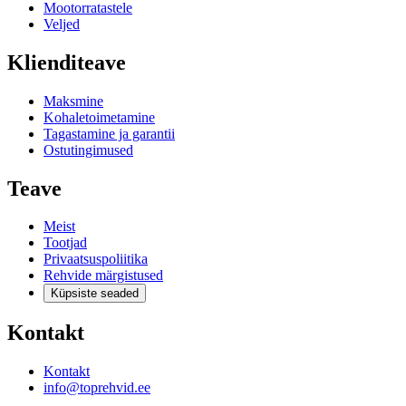
Mootorratastele
Veljed
Klienditeave
Maksmine
Kohaletoimetamine
Tagastamine ja garantii
Ostutingimused
Teave
Meist
Tootjad
Privaatsuspoliitika
Rehvide märgistused
Küpsiste seaded
Kontakt
Kontakt
info@toprehvid.ee