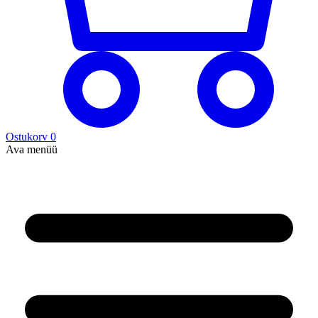
Ostukorv
0
Ava menüü