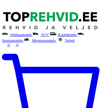
Sõiduautodele
SUV
Kaubikutele
Sportautodele
Mootorratastele
Veljed
0
0