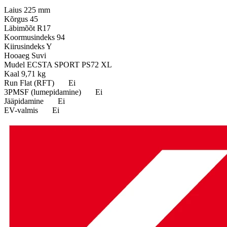
Laius
225 mm
Kõrgus
45
Läbimõõt
R17
Koormusindeks
94
Kiirusindeks
Y
Hooaeg
Suvi
Mudel
ECSTA SPORT PS72 XL
Kaal
9,71 kg
Run Flat (RFT)
Ei
3PMSF (lumepidamine)
Ei
Jääpidamine
Ei
EV-valmis
Ei