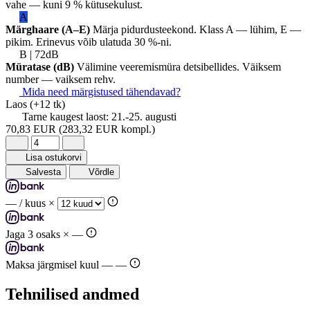
vahe — kuni 9 % kütusekulust.
A
Märghaare (A–E)
Märja pidurdusteekond. Klass A — lühim, E —
pikim. Erinevus võib ulatuda 30 %-ni.
B | 72dB
Müratase (dB)
Välimine veeremismüra detsibellides. Väiksem
number — vaiksem rehv.
Mida need märgistused tähendavad?
Laos
(+12 tk)
Tarne kaugest laost:
21.-25. augusti
70,83 EUR
(283,32 EUR kompl.)
Lisa ostukorvi
Salvesta
Võrdle
—
/ kuus ×
Jaga 3 osaks ×
—
Maksa järgmisel kuul —
—
Tehnilised andmed