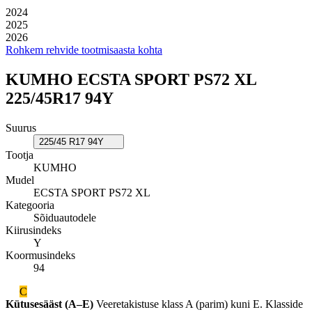
2024
2025
2026
Rohkem rehvide tootmisaasta kohta
KUMHO ECSTA SPORT PS72 XL
225/45R17 94Y
Suurus
225/45 R17 94Y
Tootja
KUMHO
Mudel
ECSTA SPORT PS72 XL
Kategooria
Sõiduautodele
Kiirusindeks
Y
Koormusindeks
94
C
Kütusesääst (A–E)
Veeretakistuse klass A (parim) kuni E. Klasside