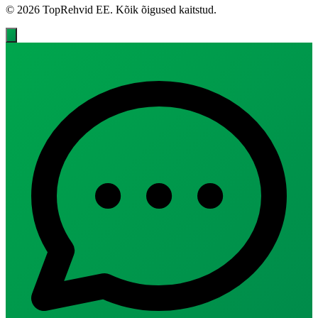
© 2026 TopRehvid EE. Kõik õigused kaitstud.