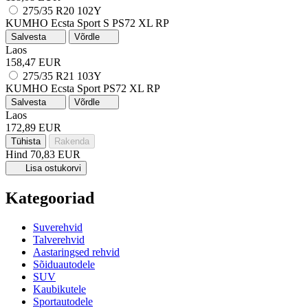
275/35 R20 102Y
KUMHO Ecsta Sport S PS72
XL
RP
Salvesta
Võrdle
Laos
158,47 EUR
275/35 R21 103Y
KUMHO Ecsta Sport PS72
XL
RP
Salvesta
Võrdle
Laos
172,89 EUR
Tühista
Rakenda
Hind
70,83 EUR
Lisa ostukorvi
Kategooriad
Suverehvid
Talverehvid
Aastaringsed rehvid
Sõiduautodele
SUV
Kaubikutele
Sportautodele