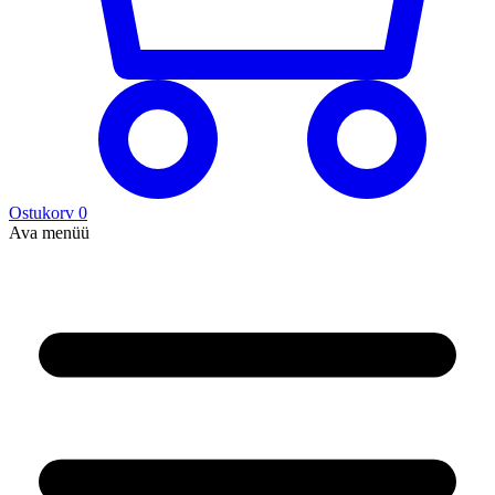
Ostukorv
0
Ava menüü