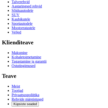
Talverehvid
Aastaringsed rehvid
Sõiduautodele
SUV
Kaubikutele
Sportautodele
Mootorratastele
Veljed
Klienditeave
Maksmine
Kohaletoimetamine
Tagastamine ja garantii
Ostutingimused
Teave
Meist
Tootjad
Privaatsuspoliitika
Rehvide märgistused
Küpsiste seaded