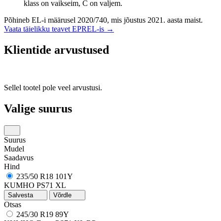
klass on vaikseim, C on valjem.
Põhineb EL-i määrusel 2020/740, mis jõustus 2021. aasta maist.
Vaata täielikku teavet EPREL-is →
Klientide arvustused
Sellel tootel pole veel arvustusi.
Valige suurus
Suurus
Mudel
Saadavus
Hind
235/50 R18 101Y
KUMHO PS71 XL
Salvesta
Võrdle
Otsas
245/30 R19 89Y