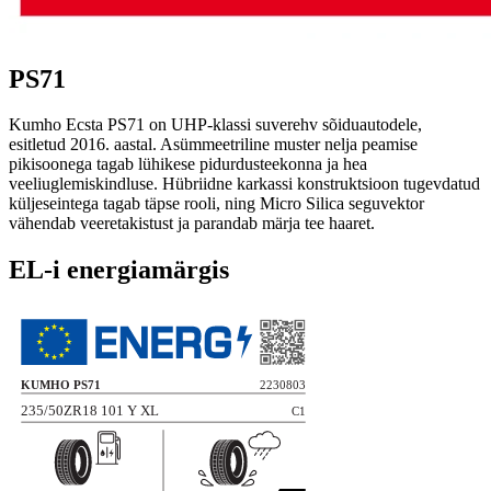
PS71
Kumho Ecsta PS71 on UHP-klassi suverehv sõiduautodele,
esitletud 2016. aastal. Asümmeetriline muster nelja peamise
pikisoonega tagab lühikese pidurdusteekonna ja hea
veeliuglemiskindluse. Hübriidne karkassi konstruktsioon tugevdatud
küljeseintega tagab täpse rooli, ning Micro Silica seguvektor
vähendab veeretakistust ja parandab märja tee haaret.
EL-i energiamärgis