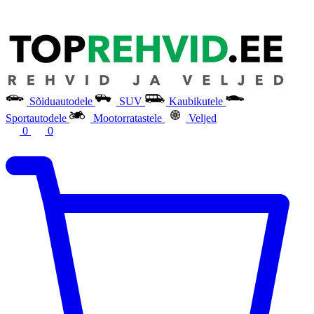
Sõiduautodele
SUV
Kaubikutele
Sportautodele
Mootorratastele
Veljed
0
0