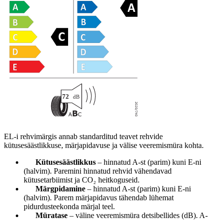
EL-i rehvimärgis annab standarditud teavet rehvide
kütusesäästlikkuse, märjapidavuse ja välise veeremismüra kohta.
Kütusesäästlikkus
– hinnatud A-st (parim) kuni E-ni
(halvim). Paremini hinnatud rehvid vähendavad
kütusetarbiimist ja CO₂ heitkoguseid.
Märgpidamine
– hinnatud A-st (parim) kuni E-ni
(halvim). Parem märjapidavus tähendab lühemat
pidurdusteekonda märjal teel.
Müratase
– väline veeremismüra detsibellides (dB). A-