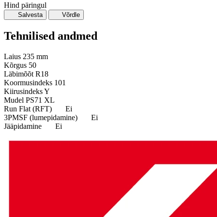
Hind päringul
Salvesta
Võrdle
Tehnilised andmed
Laius
235 mm
Kõrgus
50
Läbimõõt
R18
Koormusindeks
101
Kiirusindeks
Y
Mudel
PS71 XL
Run Flat (RFT)
Ei
3PMSF (lumepidamine)
Ei
Jääpidamine
Ei