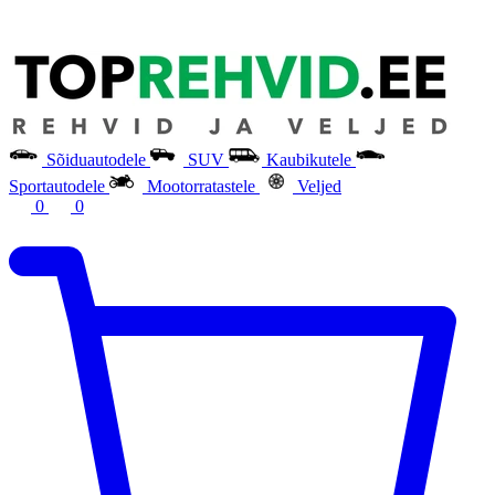
Sõiduautodele
SUV
Kaubikutele
Sportautodele
Mootorratastele
Veljed
0
0