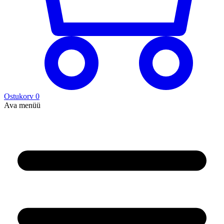
Ostukorv
0
Ava menüü