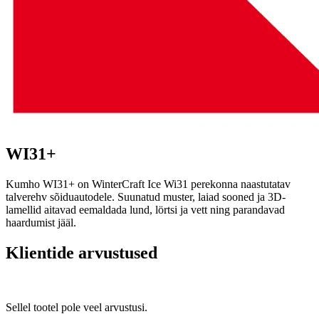
WI31+
Kumho WI31+ on WinterCraft Ice Wi31 perekonna naastutatav
talverehv sõiduautodele. Suunatud muster, laiad sooned ja 3D-
lamellid aitavad eemaldada lund, lörtsi ja vett ning parandavad
haardumist jääl.
Klientide arvustused
Sellel tootel pole veel arvustusi.