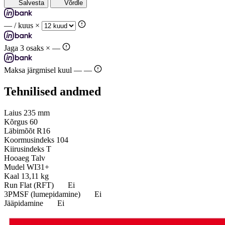
Salvesta
Võrdle
—
/ kuus ×
Jaga 3 osaks ×
—
Maksa järgmisel kuul —
—
Tehnilised andmed
Laius
235 mm
Kõrgus
60
Läbimõõt
R16
Koormusindeks
104
Kiirusindeks
T
Hooaeg
Talv
Mudel
WI31+
Kaal
13,11 kg
Run Flat (RFT)
Ei
3PMSF (lumepidamine)
Ei
Jääpidamine
Ei