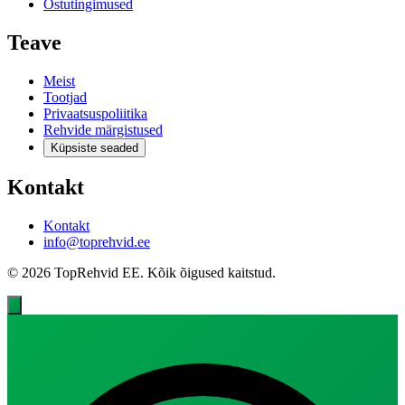
Ostutingimused
Teave
Meist
Tootjad
Privaatsuspoliitika
Rehvide märgistused
Küpsiste seaded
Kontakt
Kontakt
info@toprehvid.ee
© 2026 TopRehvid EE. Kõik õigused kaitstud.