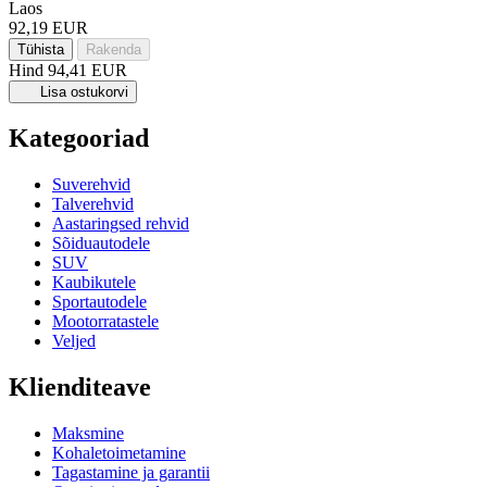
Laos
92,19 EUR
Tühista
Rakenda
Hind
94,41 EUR
Lisa ostukorvi
Kategooriad
Suverehvid
Talverehvid
Aastaringsed rehvid
Sõiduautodele
SUV
Kaubikutele
Sportautodele
Mootorratastele
Veljed
Klienditeave
Maksmine
Kohaletoimetamine
Tagastamine ja garantii