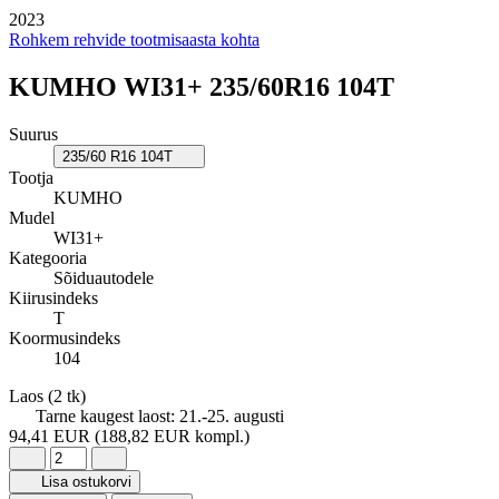
2023
Rohkem rehvide tootmisaasta kohta
KUMHO WI31+ 235/60R16 104T
Suurus
235/60 R16 104T
Tootja
KUMHO
Mudel
WI31+
Kategooria
Sõiduautodele
Kiirusindeks
T
Koormusindeks
104
Laos
(2 tk)
Tarne kaugest laost:
21.-25. augusti
94,41 EUR
(188,82 EUR kompl.)
Lisa ostukorvi