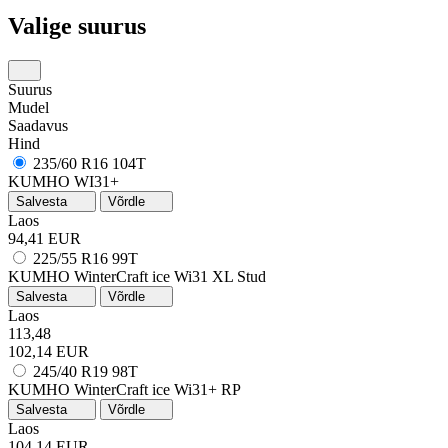
Valige suurus
Suurus
Mudel
Saadavus
Hind
235/60 R16 104T
KUMHO WI31+
Salvesta
Võrdle
Laos
94,41 EUR
225/55 R16 99T
KUMHO WinterCraft ice Wi31
XL
Stud
Salvesta
Võrdle
Laos
113,48
102,14 EUR
245/40 R19 98T
KUMHO WinterCraft ice Wi31+
RP
Salvesta
Võrdle
Laos
104,14 EUR