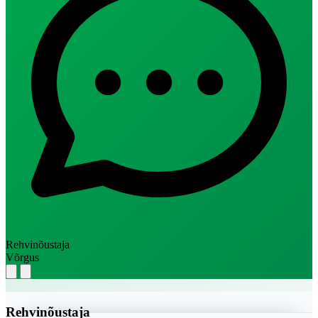
Rehvinõustaja
Võrgus
Rehvinõustaja