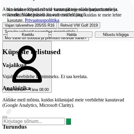
Aitan leida sobivad rehvid vastavalt teie sõiduharjumustele ja
Kasutame küpsiseid teie kasutajakogemuse parandamiseks.
eelarvele. Võite küsida ka auto mudeli järgi!
Analüütikaküpsised aitavad meil mõista, kuidas te meie lehte
kasutate.
Privaatsuspoliitika
Vajan talverehve 205/55 R16
Rehvid VW Golf 2019
Soovita vaikseid suverehve maasturitele
Keeldu
Halda
Nõustu kõigiga
Mis vahe on soodsa ja premium rehvide vahel?
Küpsiste eelistused
Vajalikud
Vajalik veebilehe toimimiseks. Ei saa keelata.
Analüütika
Jäta sõnum · Täna 08:00
Aidake meil mõista, kuidas külastajad meie veebilehte kasutavad
(Google Analytics, Microsoft Clarity).
Turundus