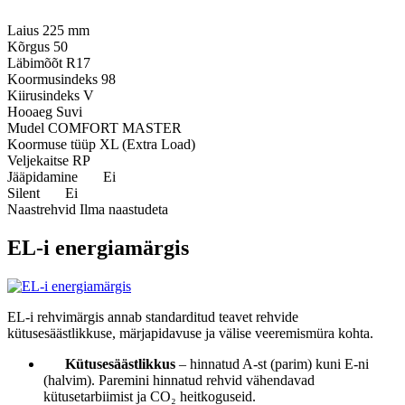
Laius
225 mm
Kõrgus
50
Läbimõõt
R17
Koormusindeks
98
Kiirusindeks
V
Hooaeg
Suvi
Mudel
COMFORT MASTER
Koormuse tüüp
XL (Extra Load)
Veljekaitse
RP
Jääpidamine
Ei
Silent
Ei
Naastrehvid
Ilma naastudeta
EL-i energiamärgis
EL-i rehvimärgis annab standarditud teavet rehvide
kütusesäästlikkuse, märjapidavuse ja välise veeremismüra kohta.
Kütusesäästlikkus
– hinnatud A-st (parim) kuni E-ni
(halvim). Paremini hinnatud rehvid vähendavad
kütusetarbiimist ja CO₂ heitkoguseid.