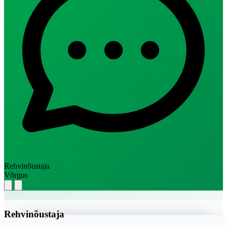
Rehvinõustaja
Võrgus
Rehvinõustaja