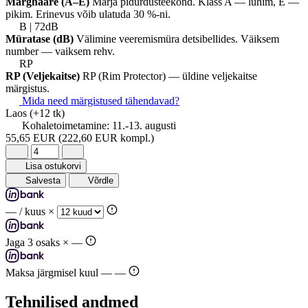
Märghaare (A–E)
Märja pidurdusteekond. Klass A — lühim, E —
pikim. Erinevus võib ulatuda 30 %-ni.
B | 72dB
Müratase (dB)
Välimine veeremismüra detsibellides. Väiksem
number — vaiksem rehv.
RP
RP (Veljekaitse)
RP (Rim Protector) — üldine veljekaitse
märgistus.
Mida need märgistused tähendavad?
Laos
(+12 tk)
Kohaletoimetamine:
11.-13. augusti
55,65 EUR
(222,60 EUR kompl.)
Lisa ostukorvi
Salvesta
Võrdle
—
/ kuus ×
Jaga 3 osaks ×
—
Maksa järgmisel kuul —
—
Tehnilised andmed