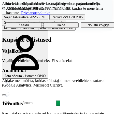
Aitan leida sobivad rehvid vastavalt teie sõiduharjumustele ja
Kasutame küpsiseid teie kasutajakogemuse parandamiseks.
eelarvele. Võite küsida ka auto mudeli järgi!
Analüütikaküpsised aitavad meil mõista, kuidas te meie lehte
kasutate.
Privaatsuspoliitika
Vajan talverehve 205/55 R16
Rehvid VW Golf 2019
Soovita vaikseid suverehve maasturitele
Keeldu
Halda
Nõustu kõigiga
Mis vahe on soodsa ja premium rehvide vahel?
Küpsiste eelistused
Vajalikud
Vajalik veebilehe toimimiseks. Ei saa keelata.
Analüütika
Jäta sõnum · Homme 08:00
Aidake meil mõista, kuidas külastajad meie veebilehte kasutavad
(Google Analytics, Microsoft Clarity).
Turundus
Kasutatakse asjakohaste reklaamide näitamiseks ja kampaaniate