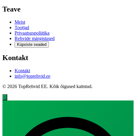
Teave
Meist
Tootjad
Privaatsuspoliitika
Rehvide märgistused
Küpsiste seaded
Kontakt
Kontakt
info@toprehvid.ee
© 2026 TopRehvid EE. Kõik õigused kaitstud.