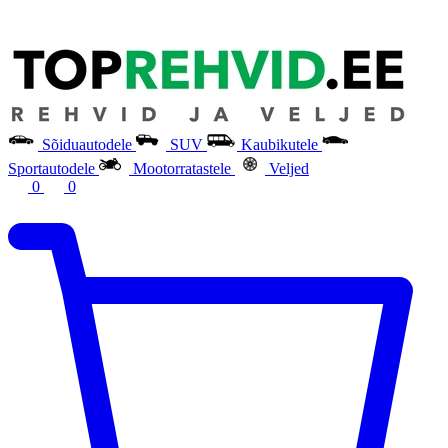
Sõiduautodele
SUV
Kaubikutele
Sportautodele
Mootorratastele
Veljed
0
0