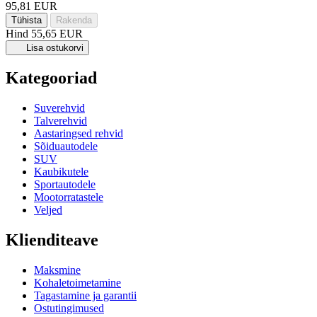
95,81 EUR
Tühista
Rakenda
Hind
55,65 EUR
Lisa ostukorvi
Kategooriad
Suverehvid
Talverehvid
Aastaringsed rehvid
Sõiduautodele
SUV
Kaubikutele
Sportautodele
Mootorratastele
Veljed
Klienditeave
Maksmine
Kohaletoimetamine
Tagastamine ja garantii
Ostutingimused