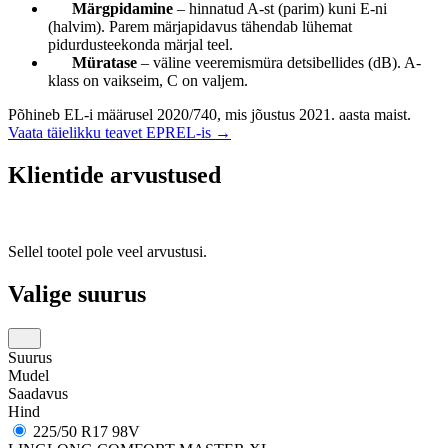
Märgpidamine
– hinnatud A-st (parim) kuni E-ni
(halvim). Parem märjapidavus tähendab lühemat
pidurdusteekonda märjal teel.
Müratase
– väline veeremismüra detsibellides (dB). A-
klass on vaikseim, C on valjem.
Põhineb EL-i määrusel 2020/740, mis jõustus 2021. aasta maist.
Vaata täielikku teavet EPREL-is →
Klientide arvustused
Sellel tootel pole veel arvustusi.
Valige suurus
Suurus
Mudel
Saadavus
Hind
225/50 R17 98V