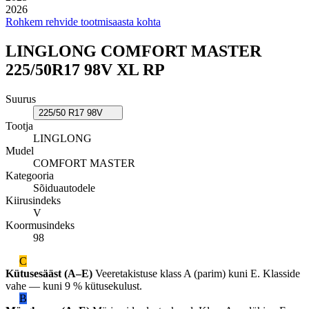
2026
Rohkem rehvide tootmisaasta kohta
LINGLONG COMFORT MASTER
225/50R17 98V XL RP
Suurus
225/50 R17 98V
Tootja
LINGLONG
Mudel
COMFORT MASTER
Kategooria
Sõiduautodele
Kiirusindeks
V
Koormusindeks
98
C
Kütusesääst (A–E)
Veeretakistuse klass A (parim) kuni E. Klasside
vahe — kuni 9 % kütusekulust.
B