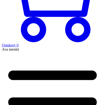
Ostukorv
0
Ava menüü