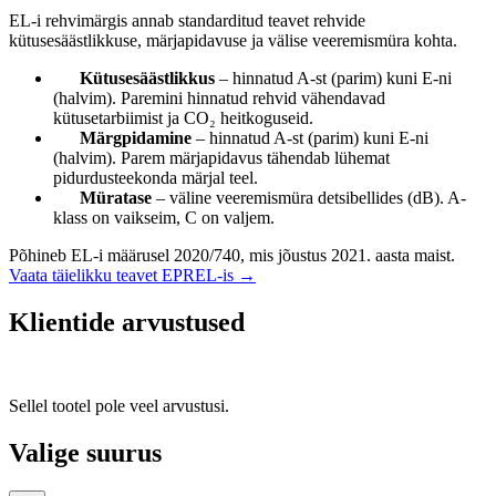
EL-i rehvimärgis annab standarditud teavet rehvide
kütusesäästlikkuse, märjapidavuse ja välise veeremismüra kohta.
Kütusesäästlikkus
– hinnatud A-st (parim) kuni E-ni
(halvim). Paremini hinnatud rehvid vähendavad
kütusetarbiimist ja CO₂ heitkoguseid.
Märgpidamine
– hinnatud A-st (parim) kuni E-ni
(halvim). Parem märjapidavus tähendab lühemat
pidurdusteekonda märjal teel.
Müratase
– väline veeremismüra detsibellides (dB). A-
klass on vaikseim, C on valjem.
Põhineb EL-i määrusel 2020/740, mis jõustus 2021. aasta maist.
Vaata täielikku teavet EPREL-is →
Klientide arvustused
Sellel tootel pole veel arvustusi.
Valige suurus