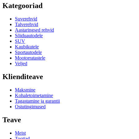
Kategooriad
Suverehvid
Talverehvid
Aastaringsed rehvid
Sõiduautodele
SUV
Kaubikutele
Sportautodele
Mootorratastele
Veljed
Klienditeave
Maksmine
Kohaletoimetamine
Tagastamine ja garantii
Ostutingimused
Teave
Meist
Tootjad