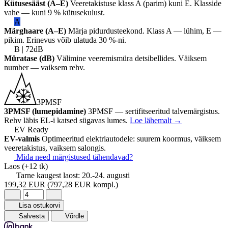
Kütusesääst (A–E)
Veeretakistuse klass A (parim) kuni E. Klasside
vahe — kuni 9 % kütusekulust.
A
Märghaare (A–E)
Märja pidurdusteekond. Klass A — lühim, E —
pikim. Erinevus võib ulatuda 30 %-ni.
B | 72dB
Müratase (dB)
Välimine veeremismüra detsibellides. Väiksem
number — vaiksem rehv.
3PMSF
3PMSF (lumepidamine)
3PMSF — sertifitseeritud talvemärgistus.
Rehv läbis EL-i katsed sügavas lumes.
Loe lähemalt
→
EV Ready
EV-valmis
Optimeeritud elektriautodele: suurem koormus, väiksem
veeretakistus, vaiksem salongis.
Mida need märgistused tähendavad?
Laos
(+12 tk)
Tarne kaugest laost:
20.-24. augusti
199,32 EUR
(797,28 EUR kompl.)
Lisa ostukorvi
Salvesta
Võrdle