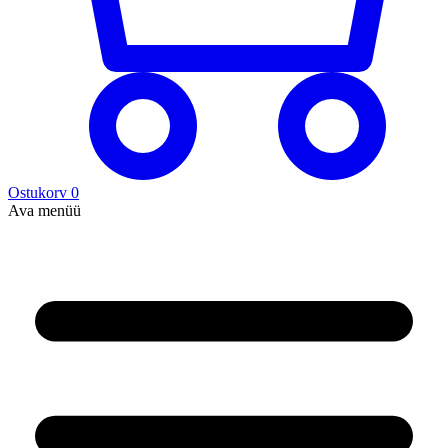
Ostukorv
0
Ava menüü