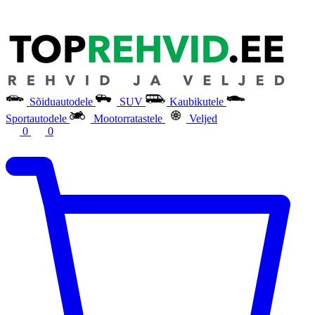
Sõiduautodele
SUV
Kaubikutele
Sportautodele
Mootorratastele
Veljed
0
0