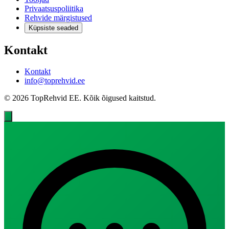
Privaatsuspoliitika
Rehvide märgistused
Küpsiste seaded
Kontakt
Kontakt
info@toprehvid.ee
© 2026 TopRehvid EE. Kõik õigused kaitstud.