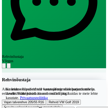
Rehvinõustaja
Võrgus
Rehvinõustaja
Aitan leida sobivad rehvid vastavalt teie sõiduharjumustele ja
Kasutame küpsiseid teie kasutajakogemuse parandamiseks.
eelarvele. Võite küsida ka auto mudeli järgi!
Analüütikaküpsised aitavad meil mõista, kuidas te meie lehte
kasutate.
Privaatsuspoliitika
Vajan talverehve 205/55 R16
Rehvid VW Golf 2019
Soovita vaikseid suverehve maasturitele