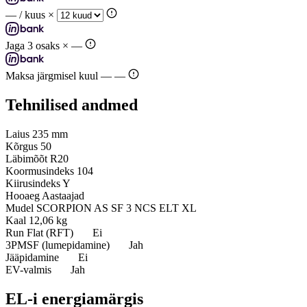
—
/ kuus ×
Jaga 3 osaks ×
—
Maksa järgmisel kuul —
—
Tehnilised andmed
Laius
235 mm
Kõrgus
50
Läbimõõt
R20
Koormusindeks
104
Kiirusindeks
Y
Hooaeg
Aastaajad
Mudel
SCORPION AS SF 3 NCS ELT XL
Kaal
12,06 kg
Run Flat (RFT)
Ei
3PMSF (lumepidamine)
Jah
Jääpidamine
Ei
EV-valmis
Jah
EL-i energiamärgis