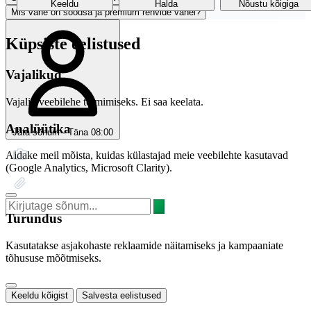
Keeldu
Halda
Nõustu kõigiga
Mis vahe on soodsa ja premium rehvide vahel?
Küpsiste eelistused
Vajalikud
Vajalik veebilehe toimimiseks. Ei saa keelata.
Analüütika
Jäta sõnum · Täna 08:00
Aidake meil mõista, kuidas külastajad meie veebilehte kasutavad
(Google Analytics, Microsoft Clarity).
Turundus
Kasutatakse asjakohaste reklaamide näitamiseks ja kampaaniate
tõhususe mõõtmiseks.
Keeldu kõigist
Salvesta eelistused