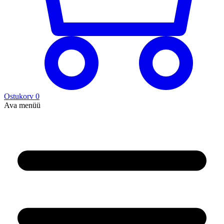
Ostukorv
0
Ava menüü