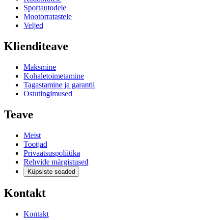
Sportautodele
Mootorratastele
Veljed
Klienditeave
Maksmine
Kohaletoimetamine
Tagastamine ja garantii
Ostutingimused
Teave
Meist
Tootjad
Privaatsuspoliitika
Rehvide märgistused
Küpsiste seaded
Kontakt
Kontakt