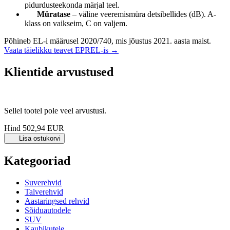
pidurdusteekonda märjal teel.
Müratase
– väline veeremismüra detsibellides (dB). A-
klass on vaikseim, C on valjem.
Põhineb EL-i määrusel 2020/740, mis jõustus 2021. aasta maist.
Vaata täielikku teavet EPREL-is →
Klientide arvustused
Sellel tootel pole veel arvustusi.
Hind
502,94 EUR
Lisa ostukorvi
Kategooriad
Suverehvid
Talverehvid
Aastaringsed rehvid
Sõiduautodele
SUV
Kaubikutele