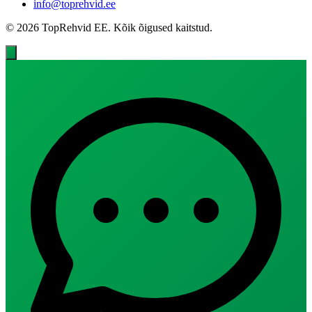
info@toprehvid.ee
© 2026 TopRehvid EE. Kõik õigused kaitstud.