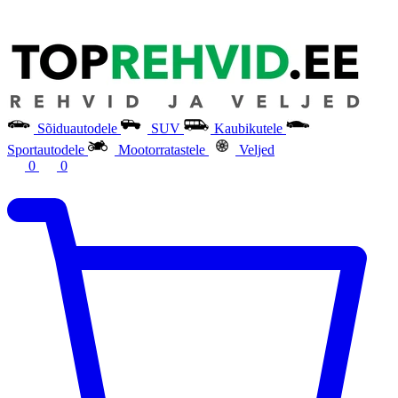
Sõiduautodele
SUV
Kaubikutele
Sportautodele
Mootorratastele
Veljed
0
0