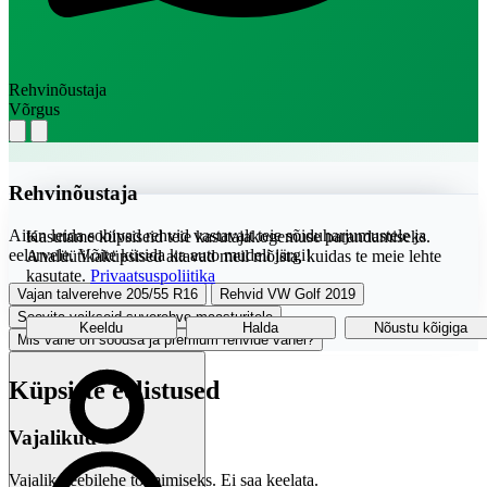
Rehvinõustaja
Võrgus
Rehvinõustaja
Aitan leida sobivad rehvid vastavalt teie sõiduharjumustele ja
Kasutame küpsiseid teie kasutajakogemuse parandamiseks.
eelarvele. Võite küsida ka auto mudeli järgi!
Analüütikaküpsised aitavad meil mõista, kuidas te meie lehte
kasutate.
Privaatsuspoliitika
Vajan talverehve 205/55 R16
Rehvid VW Golf 2019
Soovita vaikseid suverehve maasturitele
Keeldu
Halda
Nõustu kõigiga
Mis vahe on soodsa ja premium rehvide vahel?
Küpsiste eelistused
Vajalikud
Vajalik veebilehe toimimiseks. Ei saa keelata.