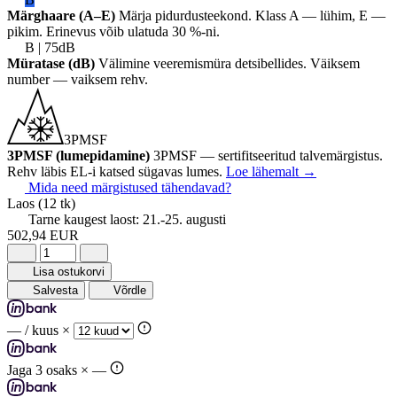
Märghaare (A–E)
Märja pidurdusteekond. Klass A — lühim, E —
pikim. Erinevus võib ulatuda 30 %-ni.
B | 75dB
Müratase (dB)
Välimine veeremismüra detsibellides. Väiksem
number — vaiksem rehv.
3PMSF
3PMSF (lumepidamine)
3PMSF — sertifitseeritud talvemärgistus.
Rehv läbis EL-i katsed sügavas lumes.
Loe lähemalt
→
Mida need märgistused tähendavad?
Laos
(12 tk)
Tarne kaugest laost:
21.-25. augusti
502,94 EUR
Lisa ostukorvi
Salvesta
Võrdle
—
/ kuus ×
Jaga 3 osaks ×
—