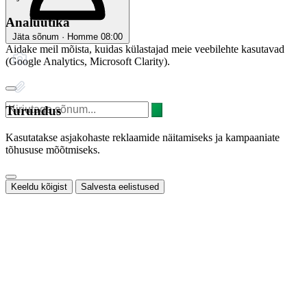
Analüütika
Jäta sõnum · Homme 08:00
Aidake meil mõista, kuidas külastajad meie veebilehte kasutavad
(Google Analytics, Microsoft Clarity).
Turundus
Kasutatakse asjakohaste reklaamide näitamiseks ja kampaaniate
tõhususe mõõtmiseks.
Keeldu kõigist
Salvesta eelistused