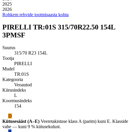
2025
2026
Rohkem rehvide tootmisaasta kohta
PIRELLI TR:01S 315/70R22.50 154L
3PMSF
Suurus
315/70 R23 154L
Tootja
PIRELLI
Mudel
TR:01S
Kategooria
Veoautod
Kiirusindeks
L
Koormusindeks
154
D
Kütusesääst (A–E)
Veeretakistuse klass A (parim) kuni E. Klasside
vahe — kuni 9 % kütusekulust.
B