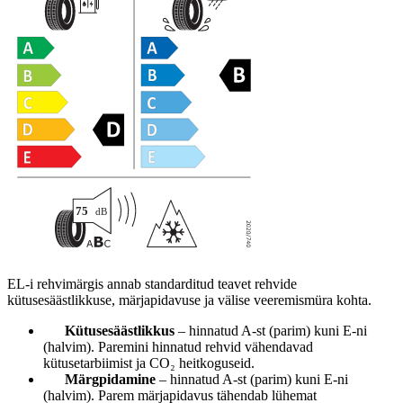
EL-i rehvimärgis annab standarditud teavet rehvide
kütusesäästlikkuse, märjapidavuse ja välise veeremismüra kohta.
Kütusesäästlikkus
– hinnatud A-st (parim) kuni E-ni
(halvim). Paremini hinnatud rehvid vähendavad
kütusetarbiimist ja CO₂ heitkoguseid.
Märgpidamine
– hinnatud A-st (parim) kuni E-ni
(halvim). Parem märjapidavus tähendab lühemat