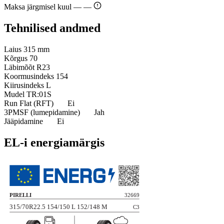
Maksa järgmisel kuul —
—
Tehnilised andmed
Laius
315 mm
Kõrgus
70
Läbimõõt
R23
Koormusindeks
154
Kiirusindeks
L
Mudel
TR:01S
Run Flat (RFT)
Ei
3PMSF (lumepidamine)
Jah
Jääpidamine
Ei
EL-i energiamärgis