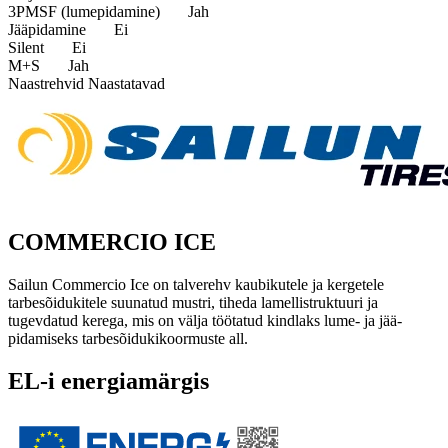
3PMSF (lumepidamine)
Jah
Jääpidamine
Ei
Silent
Ei
M+S
Jah
Naastrehvid
Naastatavad
COMMERCIO ICE
Sailun Commercio Ice on talverehv kaubikutele ja kergetele
tarbesõidukitele suunatud mustri, tiheda lamellistruktuuri ja
tugevdatud kerega, mis on välja töötatud kindlaks lume- ja jää­
pidamiseks tarbesõiduki­koormuste all.
EL-i energiamärgis