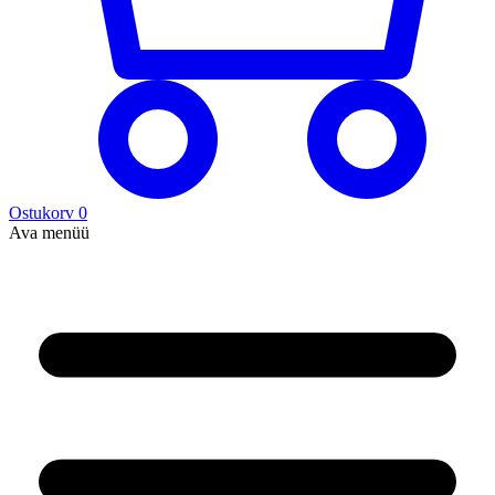
Ostukorv
0
Ava menüü