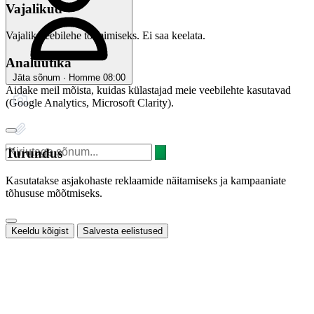
Vajalikud
Vajalik veebilehe toimimiseks. Ei saa keelata.
Analüütika
Jäta sõnum · Homme 08:00
Aidake meil mõista, kuidas külastajad meie veebilehte kasutavad
(Google Analytics, Microsoft Clarity).
Turundus
Kasutatakse asjakohaste reklaamide näitamiseks ja kampaaniate
tõhususe mõõtmiseks.
Keeldu kõigist
Salvesta eelistused