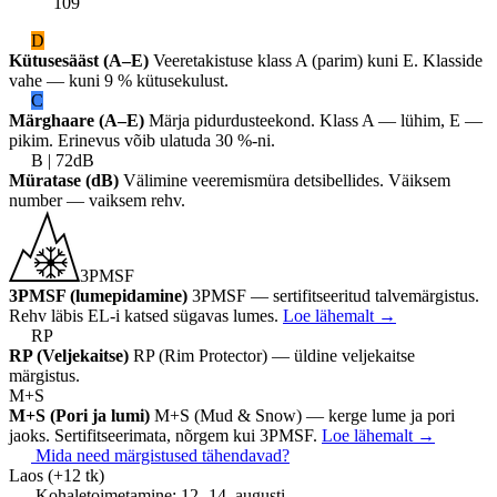
109
D
Kütusesääst (A–E)
Veeretakistuse klass A (parim) kuni E. Klasside
vahe — kuni 9 % kütusekulust.
C
Märghaare (A–E)
Märja pidurdusteekond. Klass A — lühim, E —
pikim. Erinevus võib ulatuda 30 %-ni.
B | 72dB
Müratase (dB)
Välimine veeremismüra detsibellides. Väiksem
number — vaiksem rehv.
3PMSF
3PMSF (lumepidamine)
3PMSF — sertifitseeritud talvemärgistus.
Rehv läbis EL-i katsed sügavas lumes.
Loe lähemalt
→
RP
RP (Veljekaitse)
RP (Rim Protector) — üldine veljekaitse
märgistus.
M+S
M+S (Pori ja lumi)
M+S (Mud & Snow) — kerge lume ja pori
jaoks. Sertifitseerimata, nõrgem kui 3PMSF.
Loe lähemalt
→
Mida need märgistused tähendavad?
Laos
(+12 tk)
Kohaletoimetamine:
12.-14. augusti