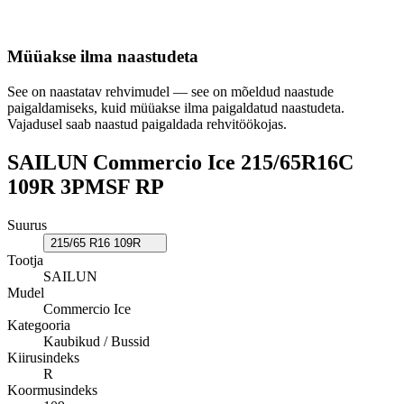
Müüakse ilma naastudeta
See on naastatav rehvimudel — see on mõeldud naastude
paigaldamiseks, kuid müüakse ilma paigaldatud naastudeta.
Vajadusel saab naastud paigaldada rehvitöökojas.
SAILUN Commercio Ice 215/65R16C
109R 3PMSF RP
Suurus
215/65 R16 109R
Tootja
SAILUN
Mudel
Commercio Ice
Kategooria
Kaubikud / Bussid
Kiirusindeks
R
Koormusindeks