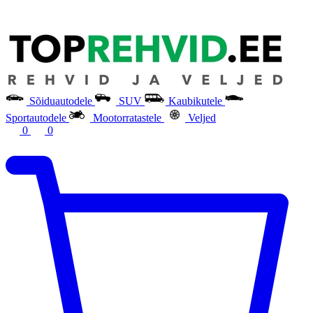
Sõiduautodele
SUV
Kaubikutele
Sportautodele
Mootorratastele
Veljed
0
0