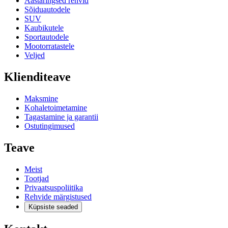
Aastaringsed rehvid
Sõiduautodele
SUV
Kaubikutele
Sportautodele
Mootorratastele
Veljed
Klienditeave
Maksmine
Kohaletoimetamine
Tagastamine ja garantii
Ostutingimused
Teave
Meist
Tootjad
Privaatsuspoliitika
Rehvide märgistused
Küpsiste seaded