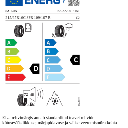
EL-i rehvimärgis annab standarditud teavet rehvide
kütusesäästlikkuse, märjapidavuse ja välise veeremismüra kohta.