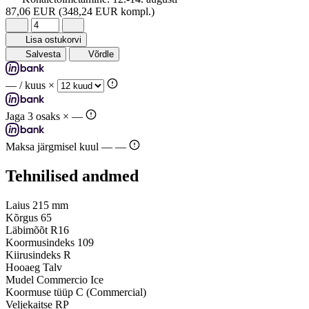
87,06 EUR
(348,24 EUR kompl.)
Lisa ostukorvi
Salvesta
Võrdle
—
/ kuus ×
Jaga 3 osaks ×
—
Maksa järgmisel kuul —
—
Tehnilised andmed
Laius
215 mm
Kõrgus
65
Läbimõõt
R16
Koormusindeks
109
Kiirusindeks
R
Hooaeg
Talv
Mudel
Commercio Ice
Koormuse tüüp
C (Commercial)
Veljekaitse
RP