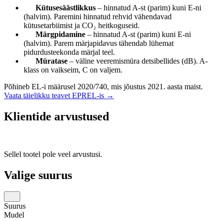
Kütusesäästlikkus
– hinnatud A-st (parim) kuni E-ni
(halvim). Paremini hinnatud rehvid vähendavad
kütusetarbiimist ja CO₂ heitkoguseid.
Märgpidamine
– hinnatud A-st (parim) kuni E-ni
(halvim). Parem märjapidavus tähendab lühemat
pidurdusteekonda märjal teel.
Müratase
– väline veeremismüra detsibellides (dB). A-
klass on vaikseim, C on valjem.
Põhineb EL-i määrusel 2020/740, mis jõustus 2021. aasta maist.
Vaata täielikku teavet EPREL-is →
Klientide arvustused
Sellel tootel pole veel arvustusi.
Valige suurus
Suurus
Mudel