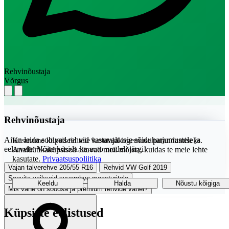
Rehvinõustaja
Võrgus
Rehvinõustaja
Aitan leida sobivad rehvid vastavalt teie sõiduharjumustele ja
Kasutame küpsiseid teie kasutajakogemuse parandamiseks.
eelarvele. Võite küsida ka auto mudeli järgi!
Analüütikaküpsised aitavad meil mõista, kuidas te meie lehte
kasutate.
Privaatsuspoliitika
Vajan talverehve 205/55 R16
Rehvid VW Golf 2019
Soovita vaikseid suverehve maasturitele
Keeldu
Halda
Nõustu kõigiga
Mis vahe on soodsa ja premium rehvide vahel?
Küpsiste eelistused