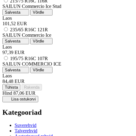
215/75 R16C 116R
SAILUN Commercio Ice
Stud
Salvesta
Võrdle
Laos
101,52 EUR
235/65 R16C 121R
SAILUN Commercio Ice
Salvesta
Võrdle
Laos
97,39 EUR
195/75 R16C 107R
SAILUN COMMERCIO ICE
Salvesta
Võrdle
Laos
84,48 EUR
Tühista
Rakenda
Hind
87,06 EUR
Lisa ostukorvi
Kategooriad
Suverehvid
Talverehvid