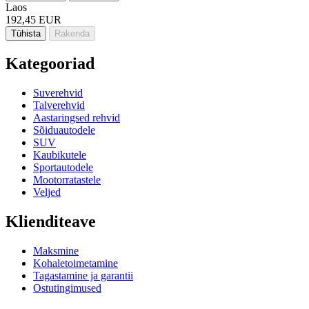
Laos
192,45 EUR
Tühista
Rakenda
Kategooriad
Suverehvid
Talverehvid
Aastaringsed rehvid
Sõiduautodele
SUV
Kaubikutele
Sportautodele
Mootorratastele
Veljed
Klienditeave
Maksmine
Kohaletoimetamine
Tagastamine ja garantii
Ostutingimused