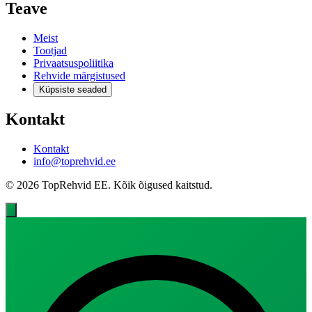
Teave
Meist
Tootjad
Privaatsuspoliitika
Rehvide märgistused
Küpsiste seaded
Kontakt
Kontakt
info@toprehvid.ee
© 2026 TopRehvid EE. Kõik õigused kaitstud.