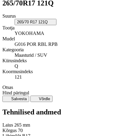
265/70R17 121Q
Suurus
265/70 R17 121Q
Tootja
YOKOHAMA
Mudel
G016 POR RBL RPB
Kategooria
Maasturid / SUV
Kiirusindeks
Q
Koormusindeks
121
Otsas
Hind päringul
Salvesta
Võrdle
Tehnilised andmed
Laius
265 mm
Kõrgus
70
Läbimõõt
R17