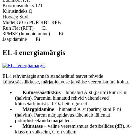
Koormusindeks
121
Kiirusindeks
Q
Hooaeg
Suvi
Mudel
G016 POR RBL RPB
Run Flat (RFT)
Ei
3PMSF (lumepidamine)
Ei
Jääpidamine
Ei
EL-i energiamärgis
EL-i rehvimärgis annab standarditud teavet rehvide
kütusesäästlikkuse, märjapidavuse ja välise veeremismüra kohta.
Kütusesäästlikkus
– hinnatud A-st (parim) kuni E-ni
(halvim). Paremini hinnatud rehvid vähendavad
kütusetarbiimist ja CO₂ heitkoguseid.
Märgpidamine
– hinnatud A-st (parim) kuni E-ni
(halvim). Parem märjapidavus tähendab lühemat
pidurdusteekonda märjal teel.
Müratase
– väline veeremismüra detsibellides (dB). A-
klass on vaikseim, C on valjem.