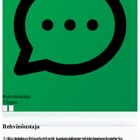
Rehvinõustaja
Võrgus
Rehvinõustaja
Aitan leida sobivad rehvid vastavalt teie sõiduharjumustele ja
Kasutame küpsiseid teie kasutajakogemuse parandamiseks.