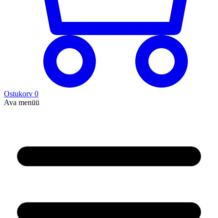
Ostukorv
0
Ava menüü