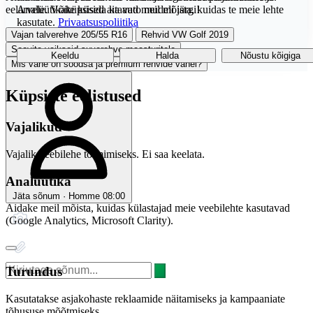
eelarvele. Võite küsida ka auto mudeli järgi!
Analüütikaküpsised aitavad meil mõista, kuidas te meie lehte
kasutate.
Privaatsuspoliitika
Vajan talverehve 205/55 R16
Rehvid VW Golf 2019
Soovita vaikseid suverehve maasturitele
Keeldu
Halda
Nõustu kõigiga
Mis vahe on soodsa ja premium rehvide vahel?
Küpsiste eelistused
Vajalikud
Vajalik veebilehe toimimiseks. Ei saa keelata.
Analüütika
Jäta sõnum · Homme 08:00
Aidake meil mõista, kuidas külastajad meie veebilehte kasutavad
(Google Analytics, Microsoft Clarity).
Turundus
Kasutatakse asjakohaste reklaamide näitamiseks ja kampaaniate
tõhususe mõõtmiseks.