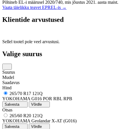
Põhineb EL-i määrusel 2020/740, mis jõustus 2021. aasta maist.
Vaata täielikku teavet EPREL-is →
Klientide arvustused
Sellel tootel pole veel arvustusi.
Valige suurus
Suurus
Mudel
Saadavus
Hind
265/70 R17 121Q
YOKOHAMA G016 POR RBL RPB
Salvesta
Võrdle
Otsas
265/60 R20 121Q
YOKOHAMA Geolandar X-AT (G016)
Salvesta
Võrdle