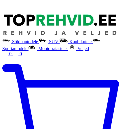
Sõiduautodele
SUV
Kaubikutele
Sportautodele
Mootorratastele
Veljed
0
0