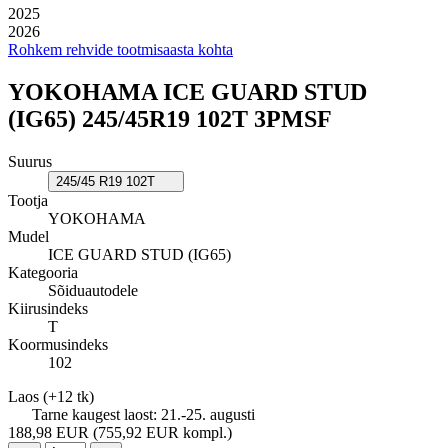
2025
2026
Rohkem rehvide tootmisaasta kohta
YOKOHAMA ICE GUARD STUD
(IG65) 245/45R19 102T 3PMSF
Suurus
245/45 R19 102T
Tootja
YOKOHAMA
Mudel
ICE GUARD STUD (IG65)
Kategooria
Sõiduautodele
Kiirusindeks
T
Koormusindeks
102
Laos
(+12 tk)
Tarne kaugest laost:
21.-25. augusti
188,98 EUR
(755,92 EUR kompl.)