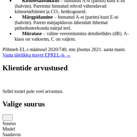
Kütusesäästlikkus
– hinnatud A-st (parim) kuni E-ni
(halvim). Paremini hinnatud rehvid vähendavad
kütusetarbiimist ja CO₂ heitkoguseid.
Märgpidamine
– hinnatud A-st (parim) kuni E-ni
(halvim). Parem märjapidavus tähendab lühemat
pidurdusteekonda märjal teel.
Müratase
– väline veeremismüra detsibellides (dB). A-
klass on vaikseim, C on valjem.
Põhineb EL-i määrusel 2020/740, mis jõustus 2021. aasta maist.
Vaata täielikku teavet EPREL-is →
Klientide arvustused
Sellel tootel pole veel arvustusi.
Valige suurus
Suurus
Mudel
Saadavus