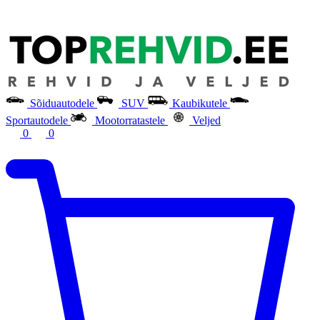
Sõiduautodele
SUV
Kaubikutele
Sportautodele
Mootorratastele
Veljed
0
0