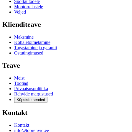
Sportautodele
Mootorratastele
Veljed
Klienditeave
Maksmine
Kohaletoimetamine
Tagastamine ja garantii
Ostutingimused
Teave
Meist
Tootjad
Privaatsuspoliitika
Rehvide märgistused
Küpsiste seaded
Kontakt
Kontakt
info@toprehvid.ee