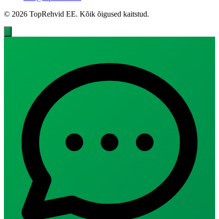
© 2026 TopRehvid EE. Kõik õigused kaitstud.