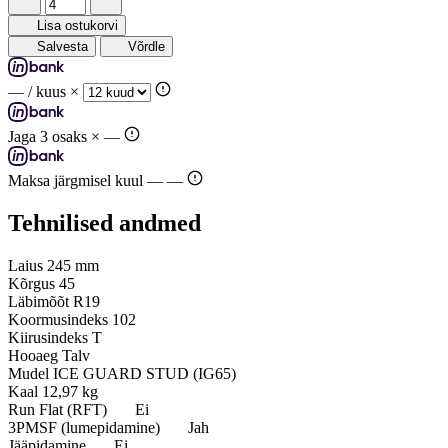
Lisa ostukorvi
Salvesta
Võrdle
—
/ kuus ×
Jaga 3 osaks ×
—
Maksa järgmisel kuul —
—
Tehnilised andmed
Laius
245 mm
Kõrgus
45
Läbimõõt
R19
Koormusindeks
102
Kiirusindeks
T
Hooaeg
Talv
Mudel
ICE GUARD STUD (IG65)
Kaal
12,97 kg
Run Flat (RFT)
Ei
3PMSF (lumepidamine)
Jah
Jääpidamine
Ei