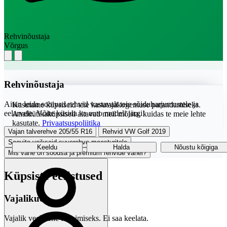
Rehvinõustaja
Võrgus
Rehvinõustaja
Aitan leida sobivad rehvid vastavalt teie sõiduharjumustele ja
Kasutame küpsiseid teie kasutajakogemuse parandamiseks.
eelarvele. Võite küsida ka auto mudeli järgi!
Analüütikaküpsised aitavad meil mõista, kuidas te meie lehte
kasutate.
Privaatsuspoliitika
Vajan talverehve 205/55 R16
Rehvid VW Golf 2019
Soovita vaikseid suverehve maasturitele
Keeldu
Halda
Nõustu kõigiga
Mis vahe on soodsa ja premium rehvide vahel?
Küpsiste eelistused
Vajalikud
Vajalik veebilehe toimimiseks. Ei saa keelata.