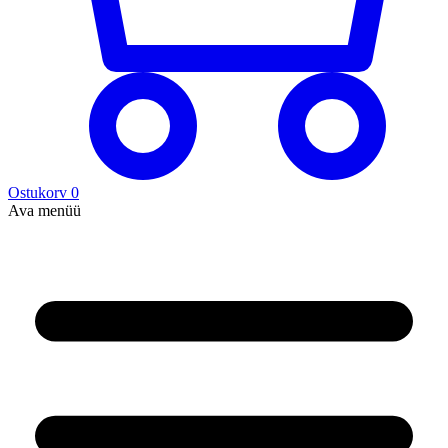
Ostukorv
0
Ava menüü