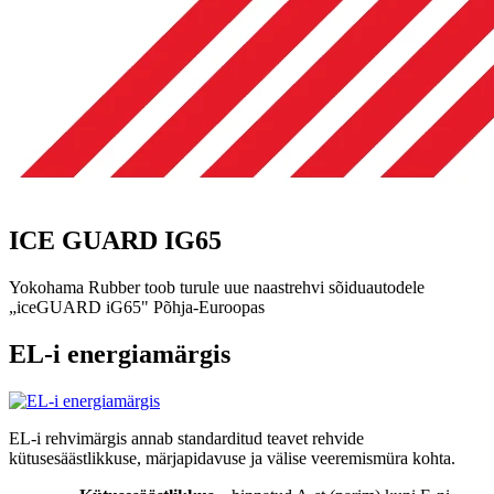
ICE GUARD IG65
Yokohama Rubber toob turule uue naastrehvi sõiduautodele
„iceGUARD iG65" Põhja-Euroopas
EL-i energiamärgis
EL-i rehvimärgis annab standarditud teavet rehvide
kütusesäästlikkuse, märjapidavuse ja välise veeremismüra kohta.