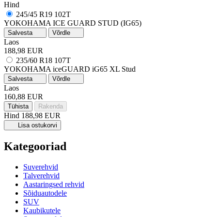
Hind
245/45 R19 102T
YOKOHAMA ICE GUARD STUD (IG65)
Salvesta
Võrdle
Laos
188,98 EUR
235/60 R18 107T
YOKOHAMA iceGUARD iG65
XL
Stud
Salvesta
Võrdle
Laos
160,88 EUR
Tühista
Rakenda
Hind
188,98 EUR
Lisa ostukorvi
Kategooriad
Suverehvid
Talverehvid
Aastaringsed rehvid
Sõiduautodele
SUV
Kaubikutele