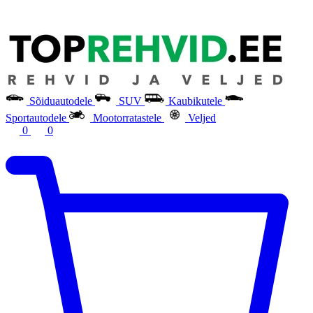
Sõiduautodele
SUV
Kaubikutele
Sportautodele
Mootorratastele
Veljed
0
0