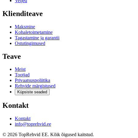
Veljed
Klienditeave
Maksmine
Kohaletoimetamine
Tagastamine ja garantii
Ostutingimused
Teave
Meist
Tootjad
Privaatsuspoliitika
Rehvide märgistused
Küpsiste seaded
Kontakt
Kontakt
info@toprehvid.ee
© 2026 TopRehvid EE. Kõik õigused kaitstud.