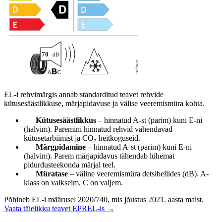
EL-i rehvimärgis annab standarditud teavet rehvide
kütusesäästlikkuse, märjapidavuse ja välise veeremismüra kohta.
Kütusesäästlikkus
– hinnatud A-st (parim) kuni E-ni
(halvim). Paremini hinnatud rehvid vähendavad
kütusetarbiimist ja CO₂ heitkoguseid.
Märgpidamine
– hinnatud A-st (parim) kuni E-ni
(halvim). Parem märjapidavus tähendab lühemat
pidurdusteekonda märjal teel.
Müratase
– väline veeremismüra detsibellides (dB). A-
klass on vaikseim, C on valjem.
Põhineb EL-i määrusel 2020/740, mis jõustus 2021. aasta maist.
Vaata täielikku teavet EPREL-is →