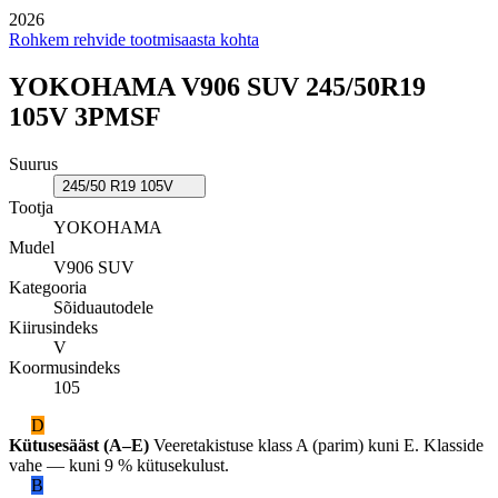
2026
Rohkem rehvide tootmisaasta kohta
YOKOHAMA V906 SUV 245/50R19
105V 3PMSF
Suurus
245/50 R19 105V
Tootja
YOKOHAMA
Mudel
V906 SUV
Kategooria
Sõiduautodele
Kiirusindeks
V
Koormusindeks
105
D
Kütusesääst (A–E)
Veeretakistuse klass A (parim) kuni E. Klasside
vahe — kuni 9 % kütusekulust.
B