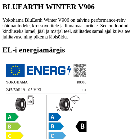
BLUEARTH WINTER V906
Yokohama BluEarth Winter V906 on talvine performance-rehv
sõiduautodele, krossoveritele ja linnamaasturitele. See on loodud
kindluseks lumel, jääl ja märjal teel, säilitades samal ajal kuiva tee
juhitavuse ning pikema läbisõidu.
EL-i energiamärgis