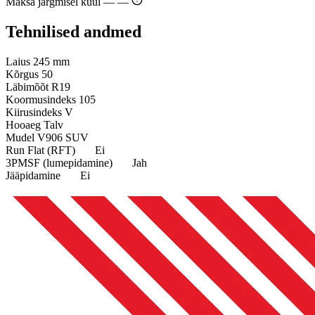
Maksa järgmisel kuul —
—
Tehnilised andmed
Laius
245 mm
Kõrgus
50
Läbimõõt
R19
Koormusindeks
105
Kiirusindeks
V
Hooaeg
Talv
Mudel
V906 SUV
Run Flat (RFT)
Ei
3PMSF (lumepidamine)
Jah
Jääpidamine
Ei