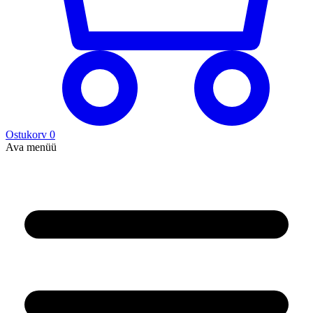
Ostukorv
0
Ava menüü