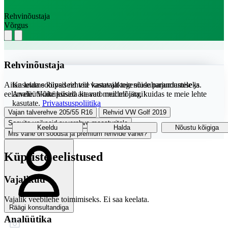
Rehvinõustaja
Võrgus
Rehvinõustaja
Aitan leida sobivad rehvid vastavalt teie sõiduharjumustele ja
Kasutame küpsiseid teie kasutajakogemuse parandamiseks.
eelarvele. Võite küsida ka auto mudeli järgi!
Analüütikaküpsised aitavad meil mõista, kuidas te meie lehte
kasutate.
Privaatsuspoliitika
Vajan talverehve 205/55 R16
Rehvid VW Golf 2019
Soovita vaikseid suverehve maasturitele
Keeldu
Halda
Nõustu kõigiga
Mis vahe on soodsa ja premium rehvide vahel?
Küpsiste eelistused
Vajalikud
Vajalik veebilehe toimimiseks. Ei saa keelata.
Räägi konsultandiga
Analüütika