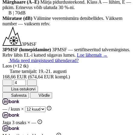
Märghaare (A–E)
Märja pidurdusteekond. Klass A — lühim, E —
pikim. Erinevus võib ulatuda 30 %-ni.
B | 70dB
Müratase (dB)
Välimine veeremismüra detsibellides. Väiksem
number — vaiksem rehv.
3PMSF
3PMSF (lumepidamine)
3PMSF — sertifitseeritud talvemärgistus.
Rehv läbis EL-i katsed sügavas lumes.
Loe lähemalt
→
Mida need märgistused tähendavad?
Laos
(+12 tk)
Tarne tarnijalt:
19.-21. augusti
168,66 EUR
(674,64 EUR kompl.)
Lisa ostukorvi
Salvesta
Võrdle
—
/ kuus ×
Jaga 3 osaks ×
—