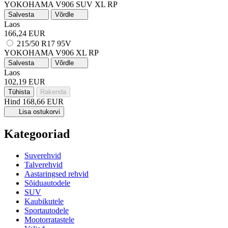
YOKOHAMA V906 SUV
XL
RP
Salvesta
Võrdle
Laos
166,24 EUR
215/50 R17 95V
YOKOHAMA V906
XL
RP
Salvesta
Võrdle
Laos
102,19 EUR
Tühista
Rakenda
Hind
168,66 EUR
Lisa ostukorvi
Kategooriad
Suverehvid
Talverehvid
Aastaringsed rehvid
Sõiduautodele
SUV
Kaubikutele
Sportautodele
Mootorratastele