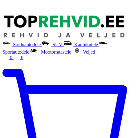
Sõiduautodele
SUV
Kaubikutele
Sportautodele
Mootorratastele
Veljed
0
0