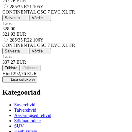
292,76 EUR
285/35 R21 105Y
CONTINENTAL CSC 7 EVC
XL
FR
Salvesta
Võrdle
Laos
328,00
321,93 EUR
285/35 R22 106Y
CONTINENTAL CSC 7 EVC
XL
FR
Salvesta
Võrdle
Laos
337,27 EUR
Tühista
Rakenda
Hind
292,76 EUR
Lisa ostukorvi
Kategooriad
Suverehvid
Talverehvid
Aastaringsed rehvid
Sõiduautodele
SUV
Kaubikutele