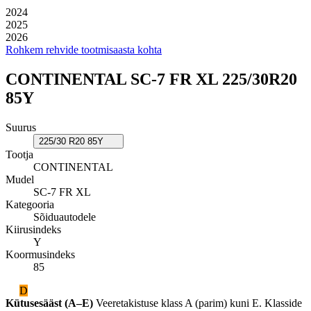
2024
2025
2026
Rohkem rehvide tootmisaasta kohta
CONTINENTAL SC-7 FR XL 225/30R20
85Y
Suurus
225/30 R20 85Y
Tootja
CONTINENTAL
Mudel
SC-7 FR XL
Kategooria
Sõiduautodele
Kiirusindeks
Y
Koormusindeks
85
D
Kütusesääst (A–E)
Veeretakistuse klass A (parim) kuni E. Klasside