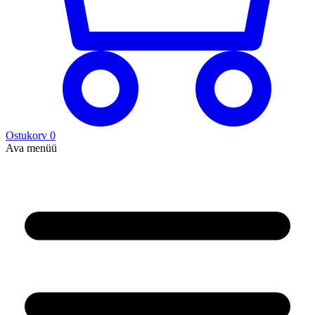
Ostukorv
0
Ava menüü