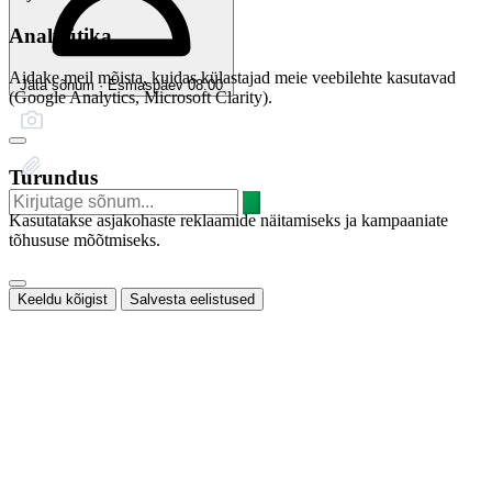
Analüütika
Aidake meil mõista, kuidas külastajad meie veebilehte kasutavad
Jäta sõnum · Esmaspäev 08:00
(Google Analytics, Microsoft Clarity).
Turundus
Kasutatakse asjakohaste reklaamide näitamiseks ja kampaaniate
tõhususe mõõtmiseks.
Keeldu kõigist
Salvesta eelistused