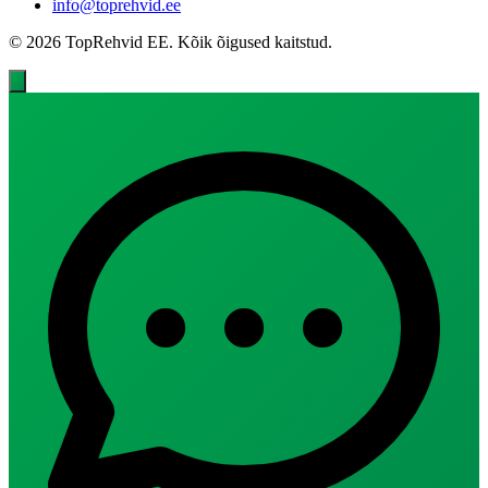
info@toprehvid.ee
© 2026 TopRehvid EE. Kõik õigused kaitstud.