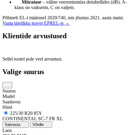
Müratase
– väline veeremismüra detsibellides (dB). A-
klass on vaikseim, C on valjem.
Põhineb EL-i määrusel 2020/740, mis jõustus 2021. aasta maist.
Vaata täielikku teavet EPREL-is →
Klientide arvustused
Sellel tootel pole veel arvustusi.
Valige suurus
Suurus
Mudel
Saadavus
Hind
225/30 R20 85Y
CONTINENTAL SC-7 FR XL
Salvesta
Võrdle
Laos