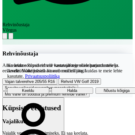
Rehvinõustaja
Võrgus
Rehvinõustaja
Aitan leida sobivad rehvid vastavalt teie sõiduharjumustele ja
Kasutame küpsiseid teie kasutajakogemuse parandamiseks.
eelarvele. Võite küsida ka auto mudeli järgi!
Analüütikaküpsised aitavad meil mõista, kuidas te meie lehte
kasutate.
Privaatsuspoliitika
Vajan talverehve 205/55 R16
Rehvid VW Golf 2019
Soovita vaikseid suverehve maasturitele
Keeldu
Halda
Nõustu kõigiga
Mis vahe on soodsa ja premium rehvide vahel?
Küpsiste eelistused
Vajalikud
Vajalik veebilehe toimimiseks. Ei saa keelata.