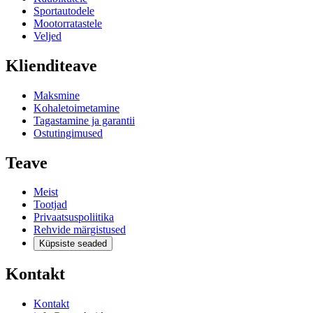
Sportautodele
Mootorratastele
Veljed
Klienditeave
Maksmine
Kohaletoimetamine
Tagastamine ja garantii
Ostutingimused
Teave
Meist
Tootjad
Privaatsuspoliitika
Rehvide märgistused
Küpsiste seaded
Kontakt
Kontakt