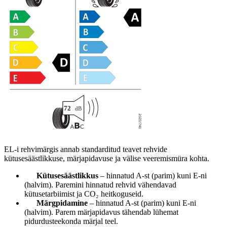
EL-i rehvimärgis annab standarditud teavet rehvide
kütusesäästlikkuse, märjapidavuse ja välise veeremismüra kohta.
Kütusesäästlikkus
– hinnatud A-st (parim) kuni E-ni
(halvim). Paremini hinnatud rehvid vähendavad
kütusetarbiimist ja CO₂ heitkoguseid.
Märgpidamine
– hinnatud A-st (parim) kuni E-ni
(halvim). Parem märjapidavus tähendab lühemat
pidurdusteekonda märjal teel.