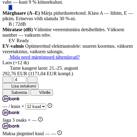
vahe — kuni 9 % kütusekulust.
A
Märghaare (A–E)
Märja pidurdusteekond. Klass A — lühim, E —
pikim. Erinevus võib ulatuda 30 %-ni.
B | 72dB
Müratase (dB)
Välimine veeremismüra detsibellides. Väiksem
number — vaiksem rehv.
EV Ready
EV-valmis
Optimeeritud elektriautodele: suurem koormus, väiksem
veeretakistus, vaiksem salongis.
Mida need märgistused tähendavad?
Laos
(+12 tk)
Tarne kaugest laost:
21.-25. augusti
292,76 EUR
(1171,04 EUR kompl.)
Lisa ostukorvi
Salvesta
Võrdle
—
/ kuus ×
Jaga 3 osaks ×
—
Maksa järgmisel kuul —
—