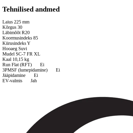
Tehnilised andmed
Laius
225 mm
Kõrgus
30
Läbimõõt
R20
Koormusindeks
85
Kiirusindeks
Y
Hooaeg
Suvi
Mudel
SC-7 FR XL
Kaal
10,15 kg
Run Flat (RFT)
Ei
3PMSF (lumepidamine)
Ei
Jääpidamine
Ei
EV-valmis
Jah