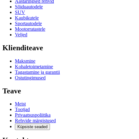
Aastaringsed rehvid
Sõiduautodele
SUV
Kaubikutele
Sportautodele
Mootorratastele
Veljed
Klienditeave
Maksmine
Kohaletoimetamine
Tagastamine ja garantii
Ostutingimused
Teave
Meist
Tootjad
Privaatsuspoliitika
Rehvide märgistused
Küpsiste seaded