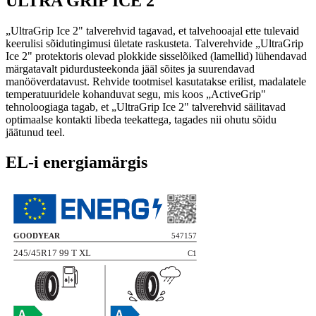
ULTRA GRIP ICE 2
„UltraGrip Ice 2" talverehvid tagavad, et talvehooajal ette tulevaid
keerulisi sõidutingimusi ületate raskusteta. Talverehvide „UltraGrip
Ice 2" protektoris olevad plokkide sisselõiked (lamellid) lühendavad
märgatavalt pidurdusteekonda jääl sõites ja suurendavad
manööverdatavust. Rehvide tootmisel kasutatakse erilist, madalatele
temperatuuridele kohanduvat segu, mis koos „ActiveGrip"
tehnoloogiaga tagab, et „UltraGrip Ice 2" talverehvid säilitavad
optimaalse kontakti libeda teekattega, tagades nii ohutu sõidu
jäätunud teel.
EL-i energiamärgis