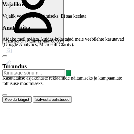
Vajalikud
Vajalik veebilehe toimimiseks. Ei saa keelata.
Analüütika
Aidake meil mõista, kuidas külastajad meie veebilehte kasutavad
Jäta sõnum · Esmaspäev 08:00
(Google Analytics, Microsoft Clarity).
Turundus
Kasutatakse asjakohaste reklaamide näitamiseks ja kampaaniate
tõhususe mõõtmiseks.
Keeldu kõigist
Salvesta eelistused