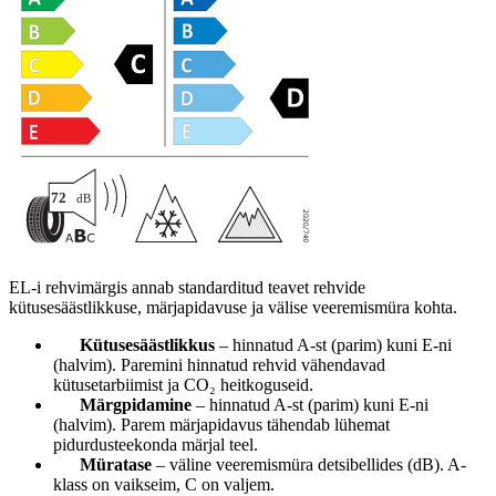
EL-i rehvimärgis annab standarditud teavet rehvide
kütusesäästlikkuse, märjapidavuse ja välise veeremismüra kohta.
Kütusesäästlikkus
– hinnatud A-st (parim) kuni E-ni
(halvim). Paremini hinnatud rehvid vähendavad
kütusetarbiimist ja CO₂ heitkoguseid.
Märgpidamine
– hinnatud A-st (parim) kuni E-ni
(halvim). Parem märjapidavus tähendab lühemat
pidurdusteekonda märjal teel.
Müratase
– väline veeremismüra detsibellides (dB). A-
klass on vaikseim, C on valjem.