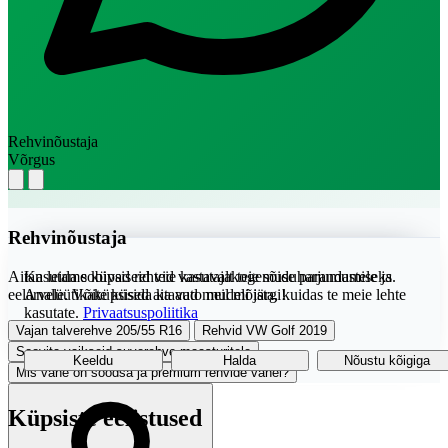
Rehvinõustaja
Võrgus
Rehvinõustaja
Aitan leida sobivad rehvid vastavalt teie sõiduharjumustele ja
Kasutame küpsiseid teie kasutajakogemuse parandamiseks.
eelarvele. Võite küsida ka auto mudeli järgi!
Analüütikaküpsised aitavad meil mõista, kuidas te meie lehte
kasutate.
Privaatsuspoliitika
Vajan talverehve 205/55 R16
Rehvid VW Golf 2019
Soovita vaikseid suverehve maasturitele
Keeldu
Halda
Nõustu kõigiga
Mis vahe on soodsa ja premium rehvide vahel?
Küpsiste eelistused