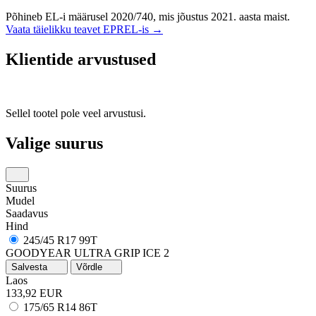
Põhineb EL-i määrusel 2020/740, mis jõustus 2021. aasta maist.
Vaata täielikku teavet EPREL-is →
Klientide arvustused
Sellel tootel pole veel arvustusi.
Valige suurus
Suurus
Mudel
Saadavus
Hind
245/45 R17 99T
GOODYEAR ULTRA GRIP ICE 2
Salvesta
Võrdle
Laos
133,92 EUR
175/65 R14 86T