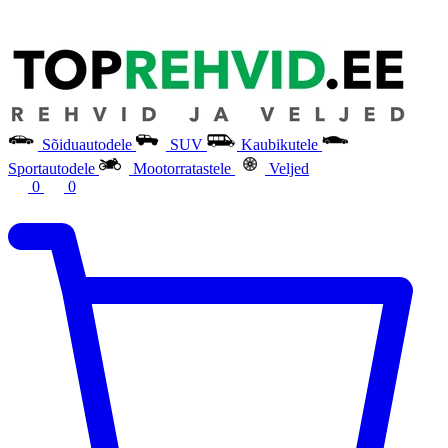
Sõiduautodele
SUV
Kaubikutele
Sportautodele
Mootorratastele
Veljed
0
0