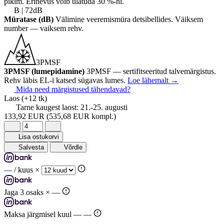
pikim. Erinevus võib ulatuda 30 %-ni.
B | 72dB
Müratase (dB)
Välimine veeremismüra detsibellides. Väiksem
number — vaiksem rehv.
3PMSF
3PMSF (lumepidamine)
3PMSF — sertifitseeritud talvemärgistus.
Rehv läbis EL-i katsed sügavas lumes.
Loe lähemalt
→
Mida need märgistused tähendavad?
Laos
(+12 tk)
Tarne kaugest laost:
21.-25. augusti
133,92 EUR
(535,68 EUR kompl.)
Lisa ostukorvi
Salvesta
Võrdle
—
/ kuus ×
Jaga 3 osaks ×
—
Maksa järgmisel kuul —
—