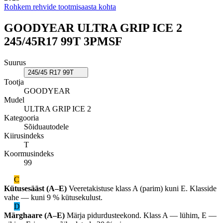
Rohkem rehvide tootmisaasta kohta
GOODYEAR ULTRA GRIP ICE 2
245/45R17 99T 3PMSF
Suurus
245/45 R17 99T
Tootja
GOODYEAR
Mudel
ULTRA GRIP ICE 2
Kategooria
Sõiduautodele
Kiirusindeks
T
Koormusindeks
99
C
Kütusesääst (A–E)
Veeretakistuse klass A (parim) kuni E. Klasside
vahe — kuni 9 % kütusekulust.
D
Märghaare (A–E)
Märja pidurdusteekond. Klass A — lühim, E —