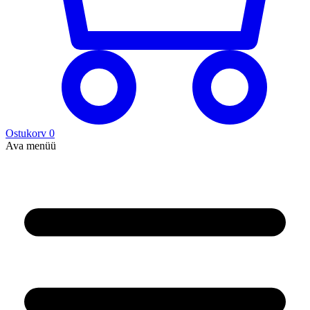
Ostukorv
0
Ava menüü