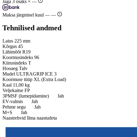
Jaga 3 osaks ×
—
Maksa järgmisel kuul —
—
Tehnilised andmed
Laius
225 mm
Kõrgus
45
Läbimõõt
R19
Koormusindeks
96
Kiirusindeks
T
Hooaeg
Talv
Mudel
ULTRAGRIP ICE 3
Koormuse tüüp
XL (Extra Load)
Kaal
11,00 kg
Veljekaitse
FP
3PMSF (lumepidamine)
Jah
EV-valmis
Jah
Pehme segu
Jah
M+S
Jah
Naastrehvid
Ilma naastudeta