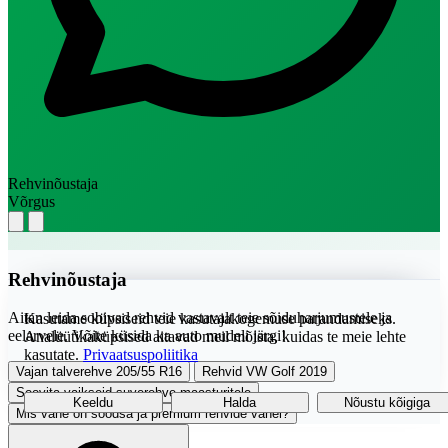
Rehvinõustaja
Võrgus
Rehvinõustaja
Aitan leida sobivad rehvid vastavalt teie sõiduharjumustele ja
Kasutame küpsiseid teie kasutajakogemuse parandamiseks.
eelarvele. Võite küsida ka auto mudeli järgi!
Analüütikaküpsised aitavad meil mõista, kuidas te meie lehte
kasutate.
Privaatsuspoliitika
Vajan talverehve 205/55 R16
Rehvid VW Golf 2019
Soovita vaikseid suverehve maasturitele
Keeldu
Halda
Nõustu kõigiga
Mis vahe on soodsa ja premium rehvide vahel?