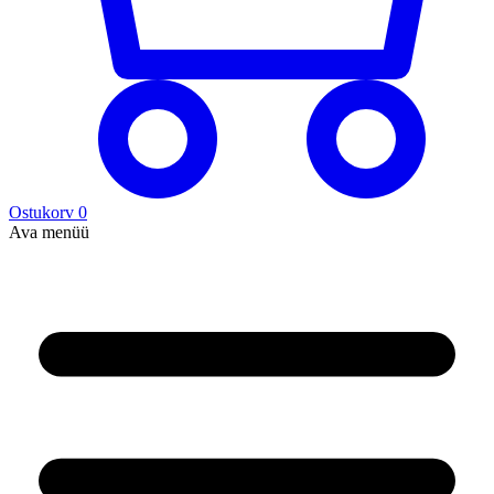
Ostukorv
0
Ava menüü