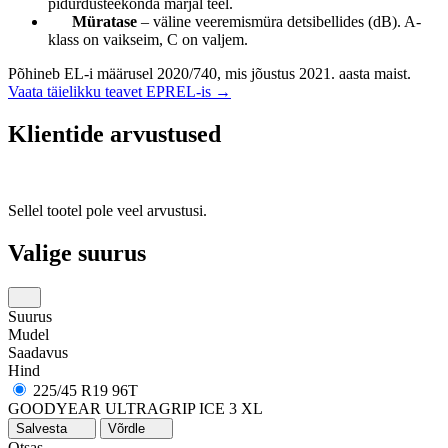
pidurdusteekonda märjal teel.
Müratase
– väline veeremismüra detsibellides (dB). A-
klass on vaikseim, C on valjem.
Põhineb EL-i määrusel 2020/740, mis jõustus 2021. aasta maist.
Vaata täielikku teavet EPREL-is →
Klientide arvustused
Sellel tootel pole veel arvustusi.
Valige suurus
Suurus
Mudel
Saadavus
Hind
225/45 R19 96T
GOODYEAR ULTRAGRIP ICE 3
XL
Salvesta
Võrdle
Otsas