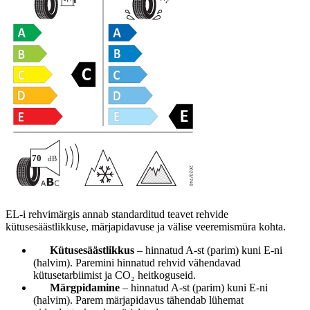
EL-i rehvimärgis annab standarditud teavet rehvide
kütusesäästlikkuse, märjapidavuse ja välise veeremismüra kohta.
Kütusesäästlikkus
– hinnatud A-st (parim) kuni E-ni
(halvim). Paremini hinnatud rehvid vähendavad
kütusetarbiimist ja CO₂ heitkoguseid.
Märgpidamine
– hinnatud A-st (parim) kuni E-ni
(halvim). Parem märjapidavus tähendab lühemat