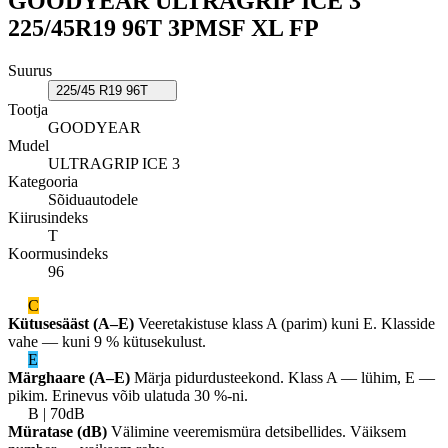
GOODYEAR ULTRAGRIP ICE 3
225/45R19 96T 3PMSF XL FP
Suurus
225/45 R19 96T
Tootja
GOODYEAR
Mudel
ULTRAGRIP ICE 3
Kategooria
Sõiduautodele
Kiirusindeks
T
Koormusindeks
96
C
Kütusesääst (A–E)
Veeretakistuse klass A (parim) kuni E. Klasside
vahe — kuni 9 % kütusekulust.
E
Märghaare (A–E)
Märja pidurdusteekond. Klass A — lühim, E —
pikim. Erinevus võib ulatuda 30 %-ni.
B | 70dB
Müratase (dB)
Välimine veeremismüra detsibellides. Väiksem