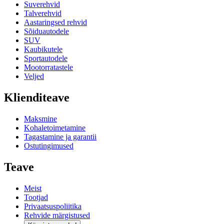
Suverehvid
Talverehvid
Aastaringsed rehvid
Sõiduautodele
SUV
Kaubikutele
Sportautodele
Mootorratastele
Veljed
Klienditeave
Maksmine
Kohaletoimetamine
Tagastamine ja garantii
Ostutingimused
Teave
Meist
Tootjad
Privaatsuspoliitika
Rehvide märgistused