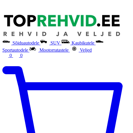
Sõiduautodele
SUV
Kaubikutele
Sportautodele
Mootorratastele
Veljed
0
0