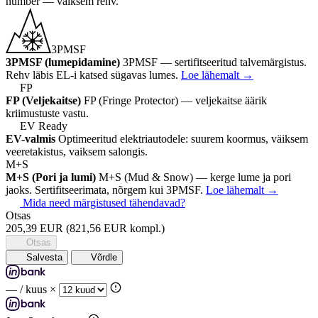
number — vaiksem rehv.
3PMSF
3PMSF (lumepidamine)
3PMSF — sertifitseeritud talvemärgistus.
Rehv läbis EL-i katsed sügavas lumes.
Loe lähemalt
→
FP
FP (Veljekaitse)
FP (Fringe Protector) — veljekaitse äärik
kriimustuste vastu.
EV Ready
EV-valmis
Optimeeritud elektriautodele: suurem koormus, väiksem
veeretakistus, vaiksem salongis.
M+S
M+S (Pori ja lumi)
M+S (Mud & Snow) — kerge lume ja pori
jaoks. Sertifitseerimata, nõrgem kui 3PMSF.
Loe lähemalt
→
Mida need märgistused tähendavad?
Otsas
205,39 EUR
(821,56 EUR kompl.)
Otsas
Salvesta
Võrdle
—
/ kuus ×