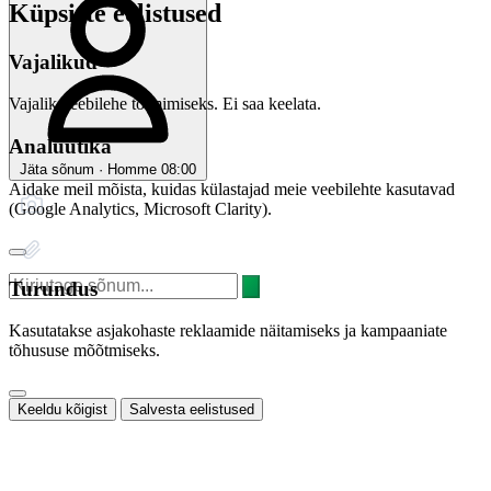
Küpsiste eelistused
Vajalikud
Vajalik veebilehe toimimiseks. Ei saa keelata.
Analüütika
Jäta sõnum · Homme 08:00
Aidake meil mõista, kuidas külastajad meie veebilehte kasutavad
(Google Analytics, Microsoft Clarity).
Turundus
Kasutatakse asjakohaste reklaamide näitamiseks ja kampaaniate
tõhususe mõõtmiseks.
Keeldu kõigist
Salvesta eelistused