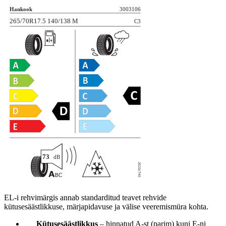
EL-i rehvimärgis annab standarditud teavet rehvide
kütusesäästlikkuse, märjapidavuse ja välise veeremismüra kohta.
Kütusesäästlikkus
– hinnatud A-st (parim) kuni E-ni