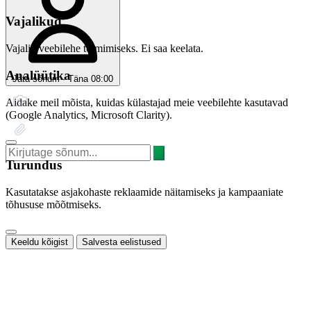
Vajalikud
Vajalik veebilehe toimimiseks. Ei saa keelata.
Analüütika
Jäta sõnum · Täna 08:00
Aidake meil mõista, kuidas külastajad meie veebilehte kasutavad
(Google Analytics, Microsoft Clarity).
Turundus
Kasutatakse asjakohaste reklaamide näitamiseks ja kampaaniate
tõhususe mõõtmiseks.
Keeldu kõigist
Salvesta eelistused