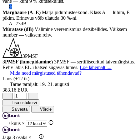
vahe — kuni 9 % kütusekulust.
C
Märghaare (A–E)
Märja pidurdusteekond. Klass A — lühim, E —
pikim. Erinevus võib ulatuda 30 %-ni.
A | 73dB
Müratase (dB)
Välimine veeremismüra detsibellides. Väiksem
number — vaiksem rehv.
3PMSF
3PMSF (lumepidamine)
3PMSF — sertifitseeritud talvemärgistus.
Rehv läbis EL-i katsed sügavas lumes.
Loe lähemalt
→
Mida need märgistused tähendavad?
Laos
(+12 tk)
Tarne tarnijalt:
19.-21. augusti
383,16 EUR
Lisa ostukorvi
Salvesta
Võrdle
—
/ kuus ×
Jaga 3 osaks ×
—