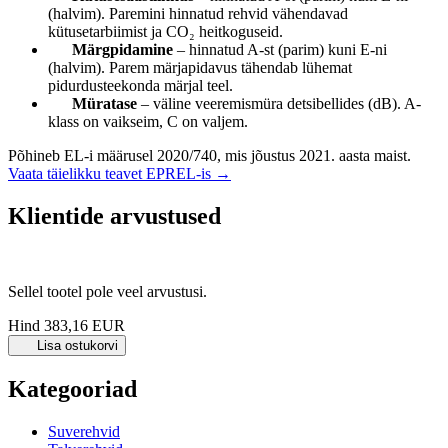
(halvim). Paremini hinnatud rehvid vähendavad
kütusetarbiimist ja CO₂ heitkoguseid.
Märgpidamine
– hinnatud A-st (parim) kuni E-ni
(halvim). Parem märjapidavus tähendab lühemat
pidurdusteekonda märjal teel.
Müratase
– väline veeremismüra detsibellides (dB). A-
klass on vaikseim, C on valjem.
Põhineb EL-i määrusel 2020/740, mis jõustus 2021. aasta maist.
Vaata täielikku teavet EPREL-is →
Klientide arvustused
Sellel tootel pole veel arvustusi.
Hind
383,16 EUR
Lisa ostukorvi
Kategooriad
Suverehvid