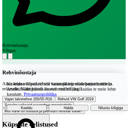
Rehvinõustaja
Võrgus
Rehvinõustaja
Aitan leida sobivad rehvid vastavalt teie sõiduharjumustele ja
Kasutame küpsiseid teie kasutajakogemuse parandamiseks.
eelarvele. Võite küsida ka auto mudeli järgi!
Analüütikaküpsised aitavad meil mõista, kuidas te meie lehte
kasutate.
Privaatsuspoliitika
Vajan talverehve 205/55 R16
Rehvid VW Golf 2019
Soovita vaikseid suverehve maasturitele
Keeldu
Halda
Nõustu kõigiga
Mis vahe on soodsa ja premium rehvide vahel?
Küpsiste eelistused