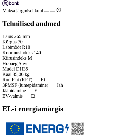
Maksa järgmisel kuul —
—
Tehnilised andmed
Laius
265 mm
Kõrgus
70
Läbimõõt
R18
Koormusindeks
140
Kiirusindeks
M
Hooaeg
Suvi
Mudel
DH35
Kaal
35,00 kg
Run Flat (RFT)
Ei
3PMSF (lumepidamine)
Jah
Jääpidamine
Ei
EV-valmis
Ei
EL-i energiamärgis