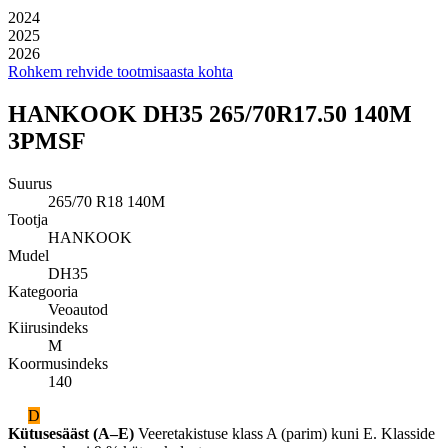
2024
2025
2026
Rohkem rehvide tootmisaasta kohta
HANKOOK DH35 265/70R17.50 140M
3PMSF
Suurus
265/70 R18 140M
Tootja
HANKOOK
Mudel
DH35
Kategooria
Veoautod
Kiirusindeks
M
Koormusindeks
140
D
Kütusesääst (A–E)
Veeretakistuse klass A (parim) kuni E. Klasside