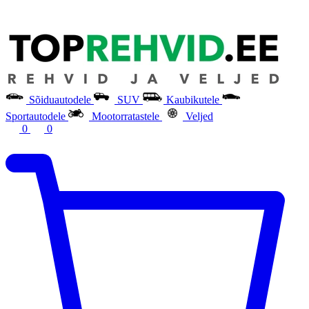
Sõiduautodele
SUV
Kaubikutele
Sportautodele
Mootorratastele
Veljed
0
0