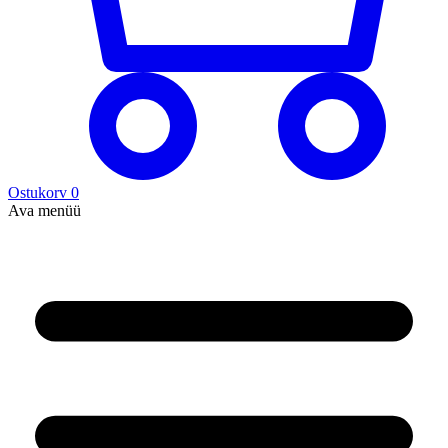
Ostukorv
0
Ava menüü