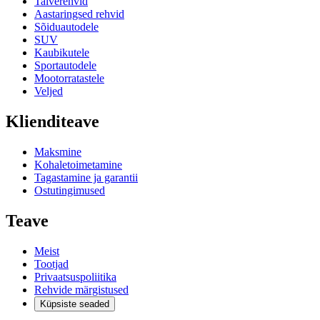
Talverehvid
Aastaringsed rehvid
Sõiduautodele
SUV
Kaubikutele
Sportautodele
Mootorratastele
Veljed
Klienditeave
Maksmine
Kohaletoimetamine
Tagastamine ja garantii
Ostutingimused
Teave
Meist
Tootjad
Privaatsuspoliitika
Rehvide märgistused
Küpsiste seaded