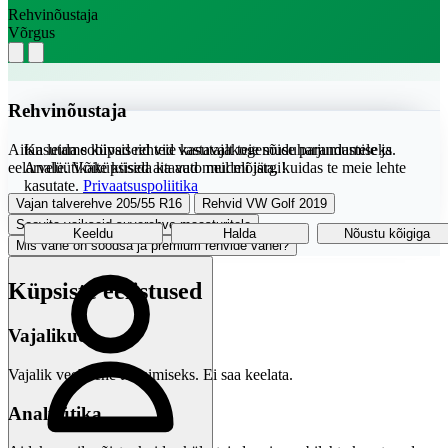
Rehvinõustaja
Võrgus
Rehvinõustaja
Aitan leida sobivad rehvid vastavalt teie sõiduharjumustele ja
Kasutame küpsiseid teie kasutajakogemuse parandamiseks.
eelarvele. Võite küsida ka auto mudeli järgi!
Analüütikaküpsised aitavad meil mõista, kuidas te meie lehte
kasutate.
Privaatsuspoliitika
Vajan talverehve 205/55 R16
Rehvid VW Golf 2019
Soovita vaikseid suverehve maasturitele
Keeldu
Halda
Nõustu kõigiga
Mis vahe on soodsa ja premium rehvide vahel?
Küpsiste eelistused
Vajalikud
Vajalik veebilehe toimimiseks. Ei saa keelata.
Analüütika