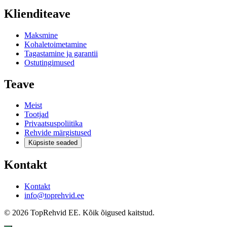
Klienditeave
Maksmine
Kohaletoimetamine
Tagastamine ja garantii
Ostutingimused
Teave
Meist
Tootjad
Privaatsuspoliitika
Rehvide märgistused
Küpsiste seaded
Kontakt
Kontakt
info@toprehvid.ee
© 2026 TopRehvid EE. Kõik õigused kaitstud.