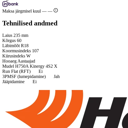
Maksa järgmisel kuul —
—
Tehnilised andmed
Laius
235 mm
Kõrgus
60
Läbimõõt
R18
Koormusindeks
107
Kiirusindeks
W
Hooaeg
Aastaajad
Mudel
H750A Kinergy 4S2 X
Run Flat (RFT)
Ei
3PMSF (lumepidamine)
Jah
Jääpidamine
Ei