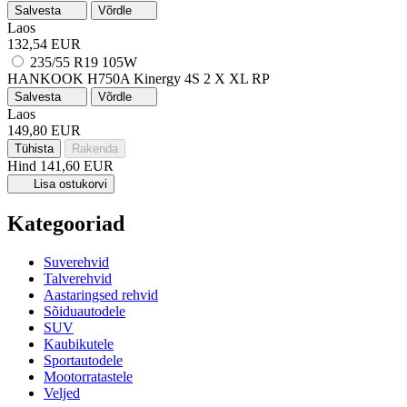
Salvesta
Võrdle
Laos
132,54 EUR
235/55 R19 105W
HANKOOK H750A Kinergy 4S 2 X
XL
RP
Salvesta
Võrdle
Laos
149,80 EUR
Tühista
Rakenda
Hind
141,60 EUR
Lisa ostukorvi
Kategooriad
Suverehvid
Talverehvid
Aastaringsed rehvid
Sõiduautodele
SUV
Kaubikutele
Sportautodele
Mootorratastele
Veljed