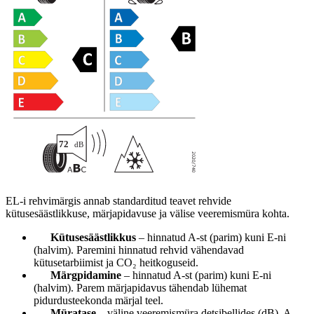
EL-i rehvimärgis annab standarditud teavet rehvide
kütusesäästlikkuse, märjapidavuse ja välise veeremismüra kohta.
Kütusesäästlikkus
– hinnatud A-st (parim) kuni E-ni
(halvim). Paremini hinnatud rehvid vähendavad
kütusetarbiimist ja CO₂ heitkoguseid.
Märgpidamine
– hinnatud A-st (parim) kuni E-ni
(halvim). Parem märjapidavus tähendab lühemat
pidurdusteekonda märjal teel.
Müratase
– väline veeremismüra detsibellides (dB). A-