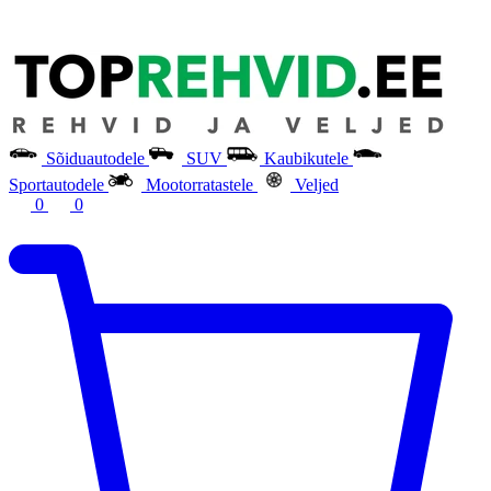
Sõiduautodele
SUV
Kaubikutele
Sportautodele
Mootorratastele
Veljed
0
0