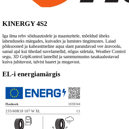
KINERGY 4S2
Iga ilma rehv sõiduautodele ja maasturitele, mõeldud üheks
lahenduseks märgades, kuivades ja lumistes tingimustes. Laiad
põiksooned ja kaheastmeline aqua slant parandavad vee äravoolu,
samal ajal kui tihedad suvelamellid, nõgus sidetala, Weather Control
segu, 3D GripKontrol lamellid ja sammumuutus tasakaalustavad
kuiva juhitavust, talvist haaret ja mugavust.
EL-i energiamärgis