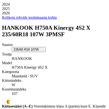
2024
2025
2026
Rohkem rehvide tootmisaasta kohta
HANKOOK H750A Kinergy 4S2 X
235/60R18 107W 3PMSF
Suurus
235/60 R18 107W
Tootja
HANKOOK
Mudel
H750A Kinergy 4S2 X
Kategooria
Maasturid / SUV
Kiirusindeks
W
Koormusindeks
107
C
Kütusesääst (A–E)
Veeretakistuse klass A (parim) kuni E. Klasside