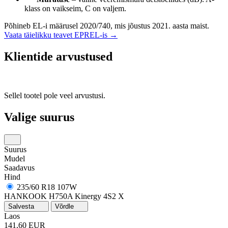
klass on vaikseim, C on valjem.
Põhineb EL-i määrusel 2020/740, mis jõustus 2021. aasta maist.
Vaata täielikku teavet EPREL-is →
Klientide arvustused
Sellel tootel pole veel arvustusi.
Valige suurus
Suurus
Mudel
Saadavus
Hind
235/60 R18 107W
HANKOOK H750A Kinergy 4S2 X
Salvesta
Võrdle
Laos
141,60 EUR