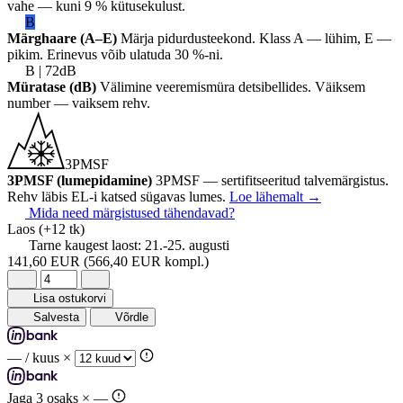
vahe — kuni 9 % kütusekulust.
B
Märghaare (A–E)
Märja pidurdusteekond. Klass A — lühim, E —
pikim. Erinevus võib ulatuda 30 %-ni.
B | 72dB
Müratase (dB)
Välimine veeremismüra detsibellides. Väiksem
number — vaiksem rehv.
3PMSF
3PMSF (lumepidamine)
3PMSF — sertifitseeritud talvemärgistus.
Rehv läbis EL-i katsed sügavas lumes.
Loe lähemalt
→
Mida need märgistused tähendavad?
Laos
(+12 tk)
Tarne kaugest laost:
21.-25. augusti
141,60 EUR
(566,40 EUR kompl.)
Lisa ostukorvi
Salvesta
Võrdle
—
/ kuus ×
Jaga 3 osaks ×
—