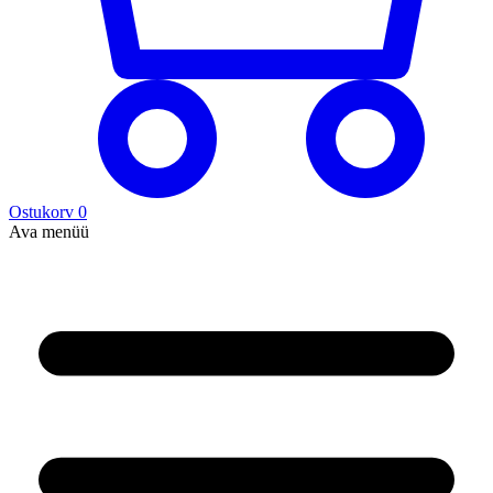
Ostukorv
0
Ava menüü