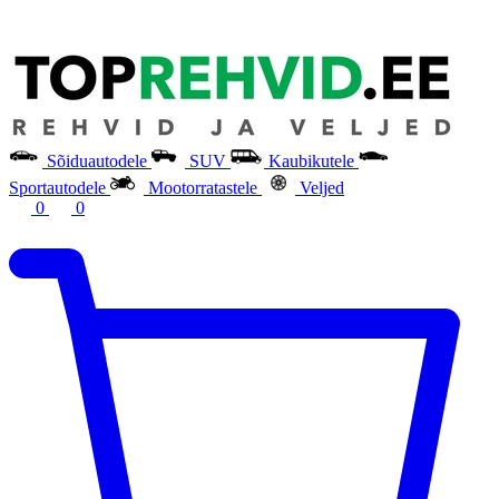
Sõiduautodele
SUV
Kaubikutele
Sportautodele
Mootorratastele
Veljed
0
0