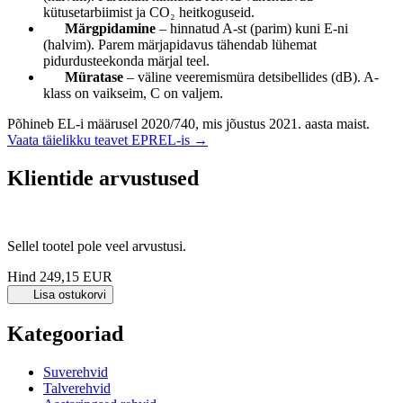
kütusetarbiimist ja CO₂ heitkoguseid.
Märgpidamine
– hinnatud A-st (parim) kuni E-ni
(halvim). Parem märjapidavus tähendab lühemat
pidurdusteekonda märjal teel.
Müratase
– väline veeremismüra detsibellides (dB). A-
klass on vaikseim, C on valjem.
Põhineb EL-i määrusel 2020/740, mis jõustus 2021. aasta maist.
Vaata täielikku teavet EPREL-is →
Klientide arvustused
Sellel tootel pole veel arvustusi.
Hind
249,15 EUR
Lisa ostukorvi
Kategooriad
Suverehvid
Talverehvid