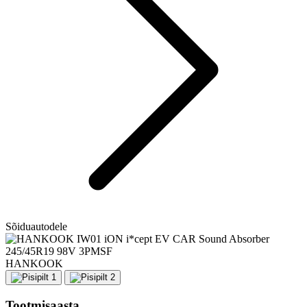
Sõiduautodele
HANKOOK
Tootmisaasta