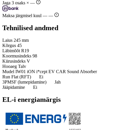
Jaga 3 osaks ×
—
Maksa järgmisel kuul —
—
Tehnilised andmed
Laius
245 mm
Kõrgus
45
Läbimõõt
R19
Koormusindeks
98
Kiirusindeks
V
Hooaeg
Talv
Mudel
IW01 iON i*cept EV CAR Sound Absorber
Run Flat (RFT)
Ei
3PMSF (lumepidamine)
Jah
Jääpidamine
Ei
EL-i energiamärgis