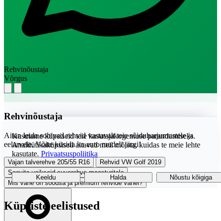
Rehvinõustaja
Võrgus
Rehvinõustaja
Aitan leida sobivad rehvid vastavalt teie sõiduharjumustele ja
Kasutame küpsiseid teie kasutajakogemuse parandamiseks.
eelarvele. Võite küsida ka auto mudeli järgi!
Analüütikaküpsised aitavad meil mõista, kuidas te meie lehte
kasutate.
Privaatsuspoliitika
Vajan talverehve 205/55 R16
Rehvid VW Golf 2019
Soovita vaikseid suverehve maasturitele
Keeldu
Halda
Nõustu kõigiga
Mis vahe on soodsa ja premium rehvide vahel?
Küpsiste eelistused