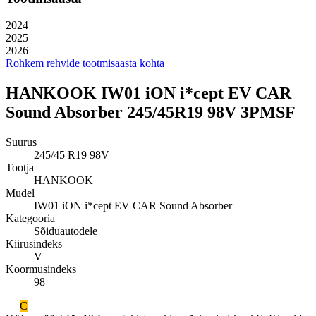
2024
2025
2026
Rohkem rehvide tootmisaasta kohta
HANKOOK IW01 iON i*cept EV CAR
Sound Absorber 245/45R19 98V 3PMSF
Suurus
245/45 R19 98V
Tootja
HANKOOK
Mudel
IW01 iON i*cept EV CAR Sound Absorber
Kategooria
Sõiduautodele
Kiirusindeks
V
Koormusindeks
98
C