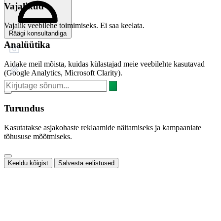
Vajalikud
Vajalik veebilehe toimimiseks. Ei saa keelata.
Räägi konsultandiga
Analüütika
Aidake meil mõista, kuidas külastajad meie veebilehte kasutavad
(Google Analytics, Microsoft Clarity).
Turundus
Kasutatakse asjakohaste reklaamide näitamiseks ja kampaaniate
tõhususe mõõtmiseks.
Keeldu kõigist
Salvesta eelistused