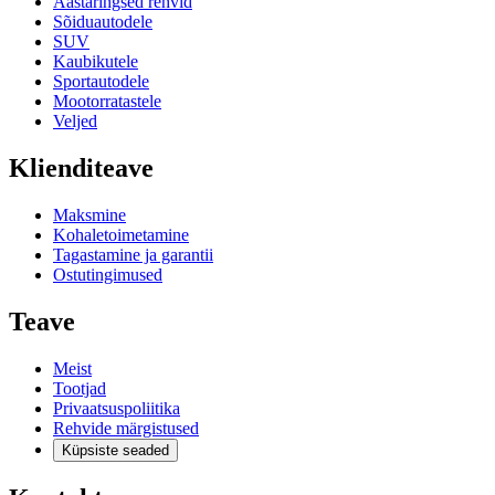
Aastaringsed rehvid
Sõiduautodele
SUV
Kaubikutele
Sportautodele
Mootorratastele
Veljed
Klienditeave
Maksmine
Kohaletoimetamine
Tagastamine ja garantii
Ostutingimused
Teave
Meist
Tootjad
Privaatsuspoliitika
Rehvide märgistused
Küpsiste seaded