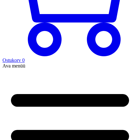
Ostukorv
0
Ava menüü