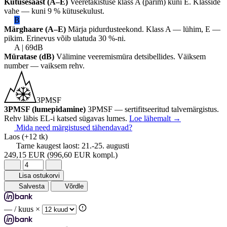
Kütusesääst (A–E)
Veeretakistuse klass A (parim) kuni E. Klasside
vahe — kuni 9 % kütusekulust.
B
Märghaare (A–E)
Märja pidurdusteekond. Klass A — lühim, E —
pikim. Erinevus võib ulatuda 30 %-ni.
A | 69dB
Müratase (dB)
Välimine veeremismüra detsibellides. Väiksem
number — vaiksem rehv.
3PMSF
3PMSF (lumepidamine)
3PMSF — sertifitseeritud talvemärgistus.
Rehv läbis EL-i katsed sügavas lumes.
Loe lähemalt
→
Mida need märgistused tähendavad?
Laos
(+12 tk)
Tarne kaugest laost:
21.-25. augusti
249,15 EUR
(996,60 EUR kompl.)
Lisa ostukorvi
Salvesta
Võrdle
—
/ kuus ×