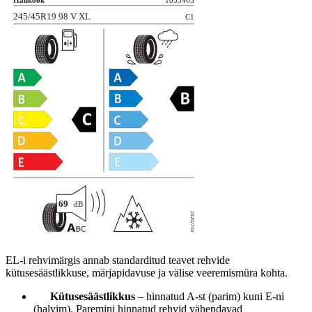
EL-i rehvimärgis annab standarditud teavet rehvide
kütusesäästlikkuse, märjapidavuse ja välise veeremismüra kohta.
Kütusesäästlikkus
– hinnatud A-st (parim) kuni E-ni
(halvim). Paremini hinnatud rehvid vähendavad