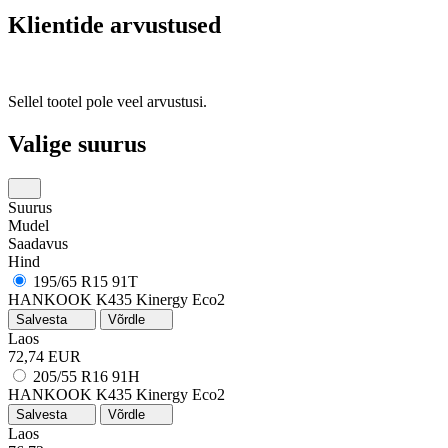
Klientide arvustused
Sellel tootel pole veel arvustusi.
Valige suurus
Suurus
Mudel
Saadavus
Hind
195/65 R15 91T
HANKOOK K435 Kinergy Eco2
Salvesta
Võrdle
Laos
72,74 EUR
205/55 R16 91H
HANKOOK K435 Kinergy Eco2
Salvesta
Võrdle
Laos