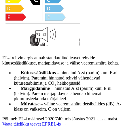
EL-i rehvimärgis annab standarditud teavet rehvide
kütusesäästlikkuse, märjapidavuse ja välise veeremismüra kohta.
Kütusesäästlikkus
– hinnatud A-st (parim) kuni E-ni
(halvim). Paremini hinnatud rehvid vähendavad
kütusetarbiimist ja CO₂ heitkoguseid.
Märgpidamine
– hinnatud A-st (parim) kuni E-ni
(halvim). Parem märjapidavus tähendab lühemat
pidurdusteekonda märjal teel.
Müratase
– väline veeremismüra detsibellides (dB). A-
klass on vaikseim, C on valjem.
Põhineb EL-i määrusel 2020/740, mis jõustus 2021. aasta maist.
Vaata täielikku teavet EPREL-is →