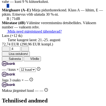
vahe — kuni 9 % kütusekulust.
B
Märghaare (A–E)
Märja pidurdusteekond. Klass A — lühim, E —
pikim. Erinevus võib ulatuda 30 %-ni.
B | 71dB
Müratase (dB)
Välimine veeremismüra detsibellides. Väiksem
number — vaiksem rehv.
Mida need märgistused tähendavad?
Laos
(+12 tk)
Tarne kaugest laost:
21.-25. augusti
72,74 EUR
(290,96 EUR kompl.)
Lisa ostukorvi
Salvesta
Võrdle
—
/ kuus ×
Jaga 3 osaks ×
—
Maksa järgmisel kuul —
—
Tehnilised andmed