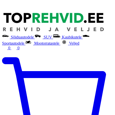
Sõiduautodele
SUV
Kaubikutele
Sportautodele
Mootorratastele
Veljed
0
0