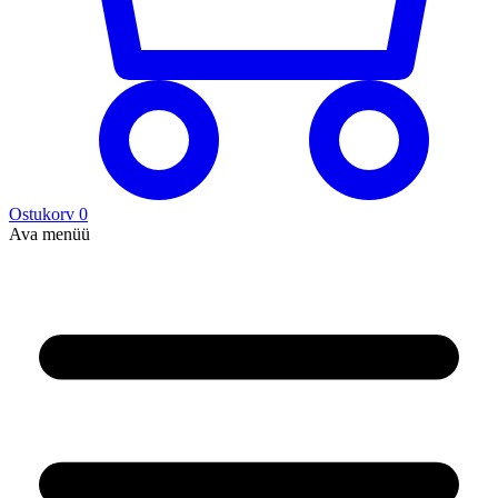
Ostukorv
0
Ava menüü