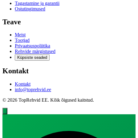
Tagastamine ja garantii
Ostutingimused
Teave
Meist
Tootjad
Privaatsuspoliitika
Rehvide märgistused
Küpsiste seaded
Kontakt
Kontakt
info@toprehvid.ee
© 2026 TopRehvid EE. Kõik õigused kaitstud.