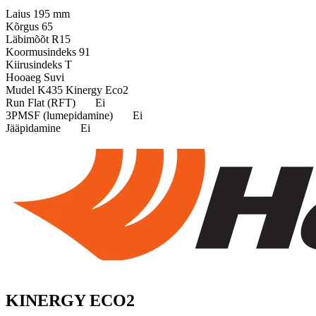
Laius
195 mm
Kõrgus
65
Läbimõõt
R15
Koormusindeks
91
Kiirusindeks
T
Hooaeg
Suvi
Mudel
K435 Kinergy Eco2
Run Flat (RFT)
Ei
3PMSF (lumepidamine)
Ei
Jääpidamine
Ei
KINERGY ECO2