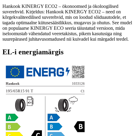
Hankook KINERGY ECO2 – ökonoomsed ja ökoloogilised
suverehvid. Kirjeldus: Hankook KINERGY ECO2 – need on
kõrgekvaliteedilised suverehvid, mis on loodud sõiduautodele, et
tagada optimaalne kütusesäästlikkus, mugavus ja ohutus. See mudel
on populaarse KINERGY ECO seeria täiustatud versioon, mida
iseloomustab vähendatud veeretakistus, pikem kasutusiga ning
suurepärased juhitavusomadused nii kuivadel kui märgadel teedel.
EL-i energiamärgis