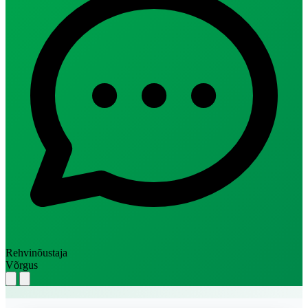
Rehvinõustaja
Võrgus