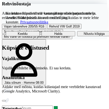
Rehvinõustaja
Aitan leida sobivad rehvid vastavalt teie sõiduharjumustele ja
Kasutame küpsiseid teie kasutajakogemuse parandamiseks.
eelarvele. Võite küsida ka auto mudeli järgi!
Analüütikaküpsised aitavad meil mõista, kuidas te meie lehte
kasutate.
Privaatsuspoliitika
Vajan talverehve 205/55 R16
Rehvid VW Golf 2019
Soovita vaikseid suverehve maasturitele
Keeldu
Halda
Nõustu kõigiga
Mis vahe on soodsa ja premium rehvide vahel?
Küpsiste eelistused
Vajalikud
Vajalik veebilehe toimimiseks. Ei saa keelata.
Analüütika
Jäta sõnum · Homme 08:00
Aidake meil mõista, kuidas külastajad meie veebilehte kasutavad
(Google Analytics, Microsoft Clarity).
Turundus