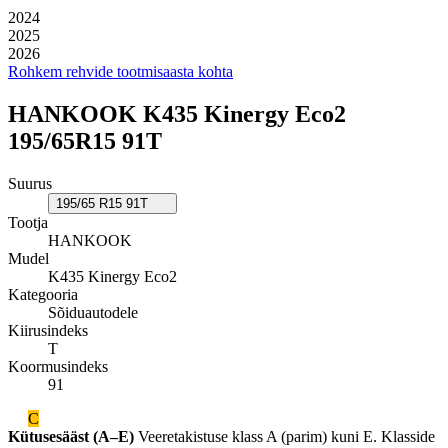
2024
2025
2026
Rohkem rehvide tootmisaasta kohta
HANKOOK K435 Kinergy Eco2
195/65R15 91T
Suurus
195/65 R15 91T
Tootja
HANKOOK
Mudel
K435 Kinergy Eco2
Kategooria
Sõiduautodele
Kiirusindeks
T
Koormusindeks
91
C
Kütusesääst (A–E)
Veeretakistuse klass A (parim) kuni E. Klasside