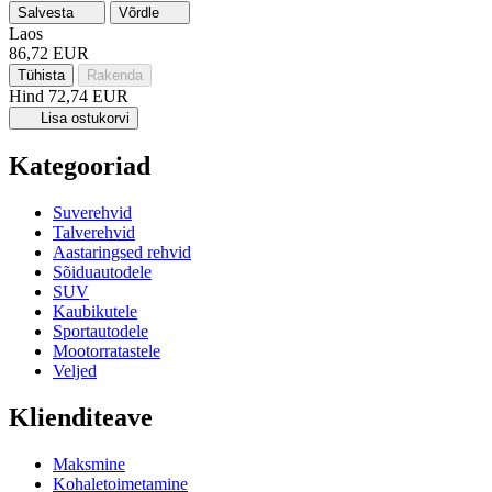
Salvesta
Võrdle
Laos
86,72 EUR
Tühista
Rakenda
Hind
72,74 EUR
Lisa ostukorvi
Kategooriad
Suverehvid
Talverehvid
Aastaringsed rehvid
Sõiduautodele
SUV
Kaubikutele
Sportautodele
Mootorratastele
Veljed
Klienditeave
Maksmine
Kohaletoimetamine