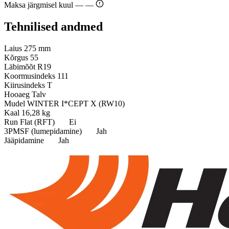
Maksa järgmisel kuul —
—
Tehnilised andmed
Laius
275 mm
Kõrgus
55
Läbimõõt
R19
Koormusindeks
111
Kiirusindeks
T
Hooaeg
Talv
Mudel
WINTER I*CEPT X (RW10)
Kaal
16,28 kg
Run Flat (RFT)
Ei
3PMSF (lumepidamine)
Jah
Jääpidamine
Jah