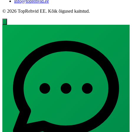
info@toprehvid.ee
© 2026 TopRehvid EE. Kõik õigused kaitstud.