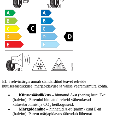
EL-i rehvimärgis annab standarditud teavet rehvide
kütusesäästlikkuse, märjapidavuse ja välise veeremismüra kohta.
Kütusesäästlikkus
– hinnatud A-st (parim) kuni E-ni
(halvim). Paremini hinnatud rehvid vähendavad
kütusetarbiimist ja CO₂ heitkoguseid.
Märgpidamine
– hinnatud A-st (parim) kuni E-ni
(halvim). Parem märjapidavus tähendab lühemat