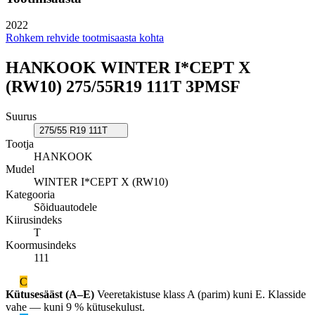
2022
Rohkem rehvide tootmisaasta kohta
HANKOOK WINTER I*CEPT X
(RW10) 275/55R19 111T 3PMSF
Suurus
275/55 R19 111T
Tootja
HANKOOK
Mudel
WINTER I*CEPT X (RW10)
Kategooria
Sõiduautodele
Kiirusindeks
T
Koormusindeks
111
C
Kütusesääst (A–E)
Veeretakistuse klass A (parim) kuni E. Klasside
vahe — kuni 9 % kütusekulust.