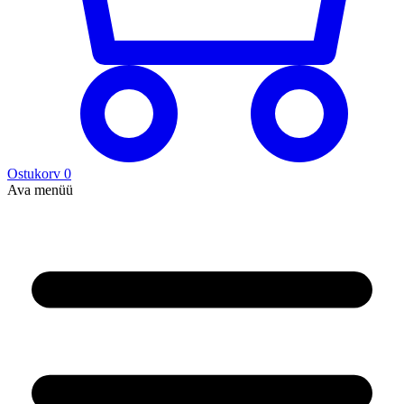
Ostukorv
0
Ava menüü