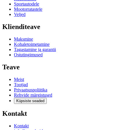
Sportautodele
Mootorratastele
Veljed
Klienditeave
Maksmine
Kohaletoimetamine
Tagastamine ja garantii
Ostutingimused
Teave
Meist
Tootjad
Privaatsuspoliitika
Rehvide märgistused
Küpsiste seaded
Kontakt
Kontakt