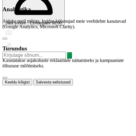
Analüütika
Aidake meil mõista, kuidas külastajad meie veebilehte kasutavad
Jäta sõnum · Esmaspäev 08:00
(Google Analytics, Microsoft Clarity).
Turundus
Kasutatakse asjakohaste reklaamide näitamiseks ja kampaaniate
tõhususe mõõtmiseks.
Keeldu kõigist
Salvesta eelistused