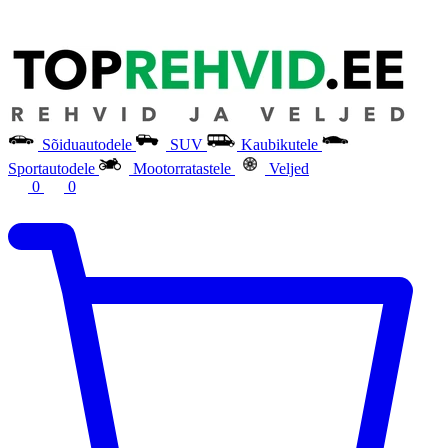
Sõiduautodele
SUV
Kaubikutele
Sportautodele
Mootorratastele
Veljed
0
0