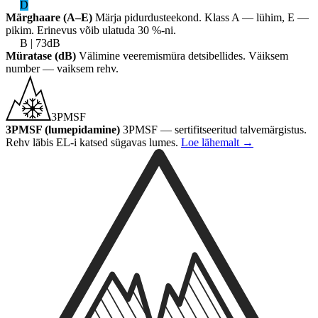
D
Märghaare (A–E)
Märja pidurdusteekond. Klass A — lühim, E —
pikim. Erinevus võib ulatuda 30 %-ni.
B | 73dB
Müratase (dB)
Välimine veeremismüra detsibellides. Väiksem
number — vaiksem rehv.
3PMSF
3PMSF (lumepidamine)
3PMSF — sertifitseeritud talvemärgistus.
Rehv läbis EL-i katsed sügavas lumes.
Loe lähemalt
→