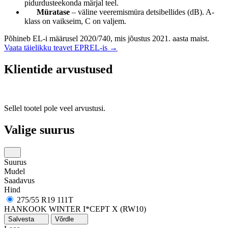
pidurdusteekonda märjal teel.
Müratase
– väline veeremismüra detsibellides (dB). A-
klass on vaikseim, C on valjem.
Põhineb EL-i määrusel 2020/740, mis jõustus 2021. aasta maist.
Vaata täielikku teavet EPREL-is →
Klientide arvustused
Sellel tootel pole veel arvustusi.
Valige suurus
Suurus
Mudel
Saadavus
Hind
275/55 R19 111T
HANKOOK WINTER I*CEPT X (RW10)
Salvesta
Võrdle