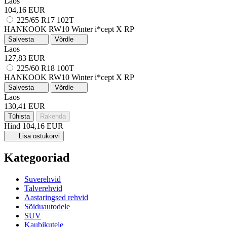
Laos
104,16 EUR
225/65 R17 102T
HANKOOK RW10 Winter i*cept X
RP
Salvesta
Võrdle
Laos
127,83 EUR
225/60 R18 100T
HANKOOK RW10 Winter i*cept X
RP
Salvesta
Võrdle
Laos
130,41 EUR
Tühista
Rakenda
Hind
104,16 EUR
Lisa ostukorvi
Kategooriad
Suverehvid
Talverehvid
Aastaringsed rehvid
Sõiduautodele
SUV
Kaubikutele