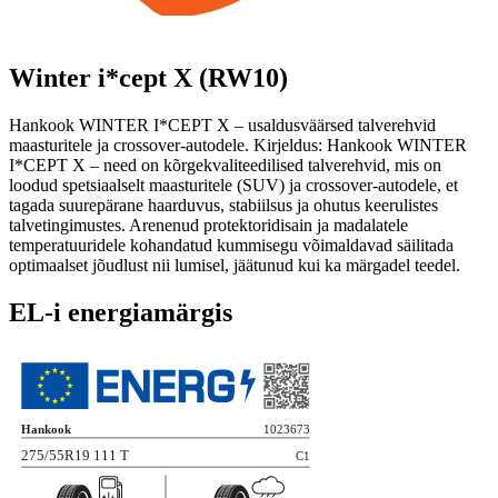
Winter i*cept X (RW10)
Hankook WINTER I*CEPT X – usaldusväärsed talverehvid
maasturitele ja crossover-autodele. Kirjeldus: Hankook WINTER
I*CEPT X – need on kõrgekvaliteedilised talverehvid, mis on
loodud spetsiaalselt maasturitele (SUV) ja crossover-autodele, et
tagada suurepärane haarduvus, stabiilsus ja ohutus keerulistes
talvetingimustes. Arenenud protektoridisain ja madalatele
temperatuuridele kohandatud kummisegu võimaldavad säilitada
optimaalset jõudlust nii lumisel, jäätunud kui ka märgadel teedel.
EL-i energiamärgis