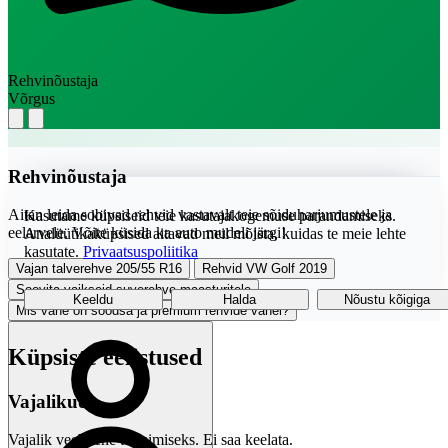
Rehvinõustaja
Võrgus
Rehvinõustaja
Aitan leida sobivad rehvid vastavalt teie sõiduharjumustele ja
Kasutame küpsiseid teie kasutajakogemuse parandamiseks.
eelarvele. Võite küsida ka auto mudeli järgi!
Analüütikaküpsised aitavad meil mõista, kuidas te meie lehte
kasutate.
Privaatsuspoliitika
Vajan talverehve 205/55 R16
Rehvid VW Golf 2019
Soovita vaikseid suverehve maasturitele
Keeldu
Halda
Nõustu kõigiga
Mis vahe on soodsa ja premium rehvide vahel?
Küpsiste eelistused
Vajalikud
Vajalik veebilehe toimimiseks. Ei saa keelata.