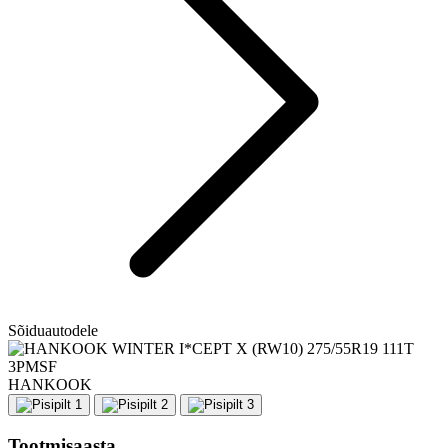
Sõiduautodele
HANKOOK
Tootmisaasta