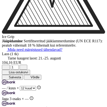
Ice Grip
Jääpidamine
Sertifitseeritud jääklammerdumine (UN ECE R117):
peatub vähemalt 18 % lühemalt kui referentsrehv.
Mida need märgistused tähendavad?
Laos
(1 tk)
Tarne kaugest laost:
21.-25. augusti
104,16 EUR
Lisa ostukorvi
Salvesta
Võrdle
—
/ kuus ×
Jaga 3 osaks ×
—