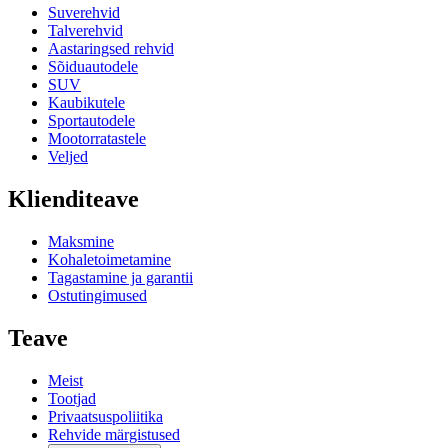
Suverehvid
Talverehvid
Aastaringsed rehvid
Sõiduautodele
SUV
Kaubikutele
Sportautodele
Mootorratastele
Veljed
Klienditeave
Maksmine
Kohaletoimetamine
Tagastamine ja garantii
Ostutingimused
Teave
Meist
Tootjad
Privaatsuspoliitika
Rehvide märgistused