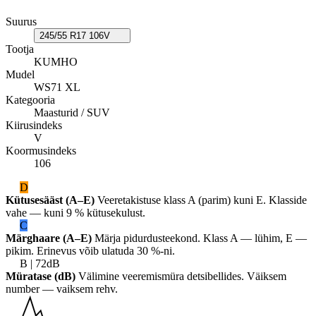
Suurus
245/55 R17 106V
Tootja
KUMHO
Mudel
WS71 XL
Kategooria
Maasturid / SUV
Kiirusindeks
V
Koormusindeks
106
D
Kütusesääst (A–E)
Veeretakistuse klass A (parim) kuni E. Klasside
vahe — kuni 9 % kütusekulust.
C
Märghaare (A–E)
Märja pidurdusteekond. Klass A — lühim, E —
pikim. Erinevus võib ulatuda 30 %-ni.
B | 72dB
Müratase (dB)
Välimine veeremismüra detsibellides. Väiksem
number — vaiksem rehv.