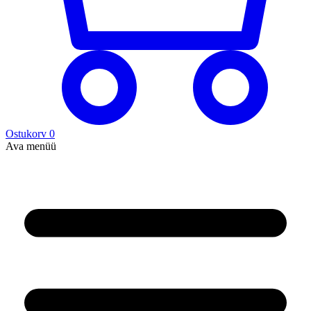
Ostukorv
0
Ava menüü