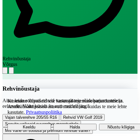
Rehvinõustaja
Võrgus
Rehvinõustaja
Aitan leida sobivad rehvid vastavalt teie sõiduharjumustele ja
Kasutame küpsiseid teie kasutajakogemuse parandamiseks.
eelarvele. Võite küsida ka auto mudeli järgi!
Analüütikaküpsised aitavad meil mõista, kuidas te meie lehte
kasutate.
Privaatsuspoliitika
Vajan talverehve 205/55 R16
Rehvid VW Golf 2019
Soovita vaikseid suverehve maasturitele
Keeldu
Halda
Nõustu kõigiga
Mis vahe on soodsa ja premium rehvide vahel?