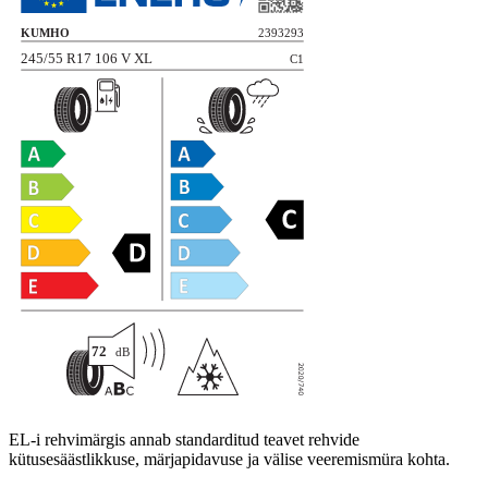
EL-i rehvimärgis annab standarditud teavet rehvide
kütusesäästlikkuse, märjapidavuse ja välise veeremismüra kohta.