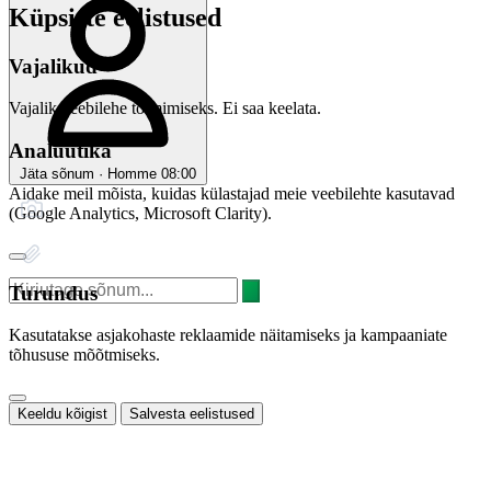
Küpsiste eelistused
Vajalikud
Vajalik veebilehe toimimiseks. Ei saa keelata.
Analüütika
Jäta sõnum · Homme 08:00
Aidake meil mõista, kuidas külastajad meie veebilehte kasutavad
(Google Analytics, Microsoft Clarity).
Turundus
Kasutatakse asjakohaste reklaamide näitamiseks ja kampaaniate
tõhususe mõõtmiseks.
Keeldu kõigist
Salvesta eelistused