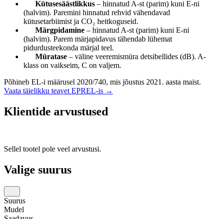
Kütusesäästlikkus
– hinnatud A-st (parim) kuni E-ni
(halvim). Paremini hinnatud rehvid vähendavad
kütusetarbiimist ja CO₂ heitkoguseid.
Märgpidamine
– hinnatud A-st (parim) kuni E-ni
(halvim). Parem märjapidavus tähendab lühemat
pidurdusteekonda märjal teel.
Müratase
– väline veeremismüra detsibellides (dB). A-
klass on vaikseim, C on valjem.
Põhineb EL-i määrusel 2020/740, mis jõustus 2021. aasta maist.
Vaata täielikku teavet EPREL-is →
Klientide arvustused
Sellel tootel pole veel arvustusi.
Valige suurus
Suurus
Mudel
Saadavus