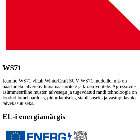
WS71
Kumho WS71 viitab WinterCraft SUV WS71 mudelile, mis on
naastudeta talverehv linnamaasturitele ja krossoveritele. Agressiivne
asümmeetriline muster, talvesegu ja tugevdatud randi tehnoloogia on
loodud lumehaardeks, pidurdamiseks, stabiilsuseks ja vastupidavaks
talvekasutuseks.
EL-i energiamärgis