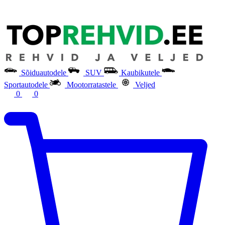
Sõiduautodele
SUV
Kaubikutele
Sportautodele
Mootorratastele
Veljed
0
0