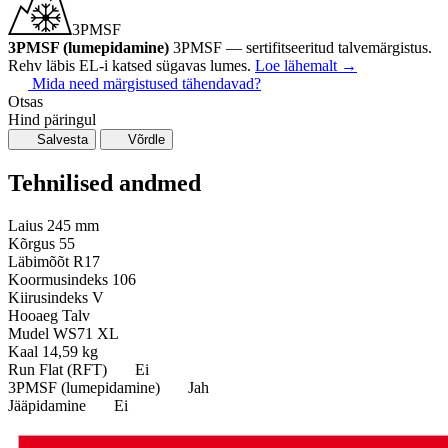
3PMSF
3PMSF (lumepidamine)
3PMSF — sertifitseeritud talvemärgistus.
Rehv läbis EL-i katsed sügavas lumes.
Loe lähemalt
→
Mida need märgistused tähendavad?
Otsas
Hind päringul
Salvesta
Võrdle
Tehnilised andmed
Laius
245 mm
Kõrgus
55
Läbimõõt
R17
Koormusindeks
106
Kiirusindeks
V
Hooaeg
Talv
Mudel
WS71 XL
Kaal
14,59 kg
Run Flat (RFT)
Ei
3PMSF (lumepidamine)
Jah
Jääpidamine
Ei