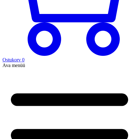
Ostukorv
0
Ava menüü