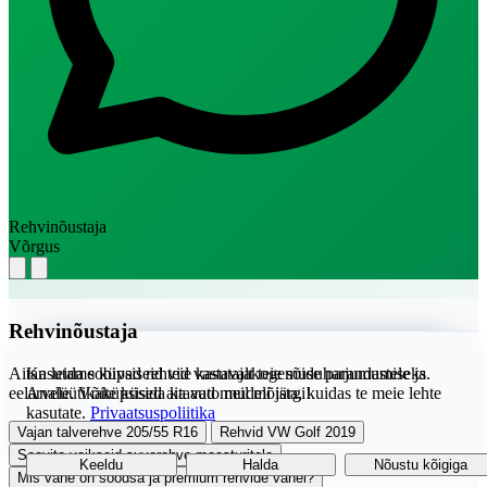
Rehvinõustaja
Võrgus
Rehvinõustaja
Aitan leida sobivad rehvid vastavalt teie sõiduharjumustele ja
Kasutame küpsiseid teie kasutajakogemuse parandamiseks.
eelarvele. Võite küsida ka auto mudeli järgi!
Analüütikaküpsised aitavad meil mõista, kuidas te meie lehte
kasutate.
Privaatsuspoliitika
Vajan talverehve 205/55 R16
Rehvid VW Golf 2019
Soovita vaikseid suverehve maasturitele
Keeldu
Halda
Nõustu kõigiga
Mis vahe on soodsa ja premium rehvide vahel?