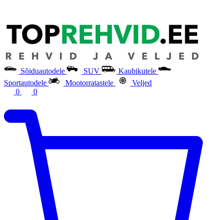
Sõiduautodele
SUV
Kaubikutele
Sportautodele
Mootorratastele
Veljed
0
0