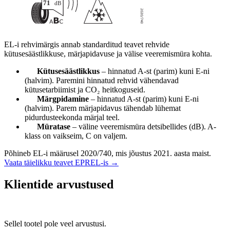
EL-i rehvimärgis annab standarditud teavet rehvide
kütusesäästlikkuse, märjapidavuse ja välise veeremismüra kohta.
Kütusesäästlikkus
– hinnatud A-st (parim) kuni E-ni
(halvim). Paremini hinnatud rehvid vähendavad
kütusetarbiimist ja CO₂ heitkoguseid.
Märgpidamine
– hinnatud A-st (parim) kuni E-ni
(halvim). Parem märjapidavus tähendab lühemat
pidurdusteekonda märjal teel.
Müratase
– väline veeremismüra detsibellides (dB). A-
klass on vaikseim, C on valjem.
Põhineb EL-i määrusel 2020/740, mis jõustus 2021. aasta maist.
Vaata täielikku teavet EPREL-is →
Klientide arvustused
Sellel tootel pole veel arvustusi.