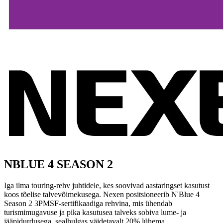
NBLUE 4 SEASON 2
Iga ilma touring-rehv juhtidele, kes soovivad aastaringset kasutust
koos tõelise talvevõimekusega. Nexen positsioneerib N'Blue 4
Season 2 3PMSF-sertifikaadiga rehvina, mis ühendab
turismimugavuse ja pika kasutusea talveks sobiva lume- ja
jääpidurdusega, sealhulgas väidetavalt 20% lühema