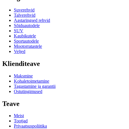
Suverehvid
Talverehvid
Aastaringsed rehvid
Sõiduautodele
SUV
Kaubikutele
Sportautodele
Mootorratastele
Veljed
Klienditeave
Maksmine
Kohaletoimetamine
Tagastamine ja garantii
Ostutingimused
Teave
Meist
Tootjad
Privaatsuspoliitika