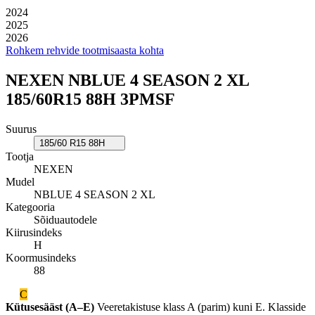
2024
2025
2026
Rohkem rehvide tootmisaasta kohta
NEXEN NBLUE 4 SEASON 2 XL
185/60R15 88H 3PMSF
Suurus
185/60 R15 88H
Tootja
NEXEN
Mudel
NBLUE 4 SEASON 2 XL
Kategooria
Sõiduautodele
Kiirusindeks
H
Koormusindeks
88
C
Kütusesääst (A–E)
Veeretakistuse klass A (parim) kuni E. Klasside