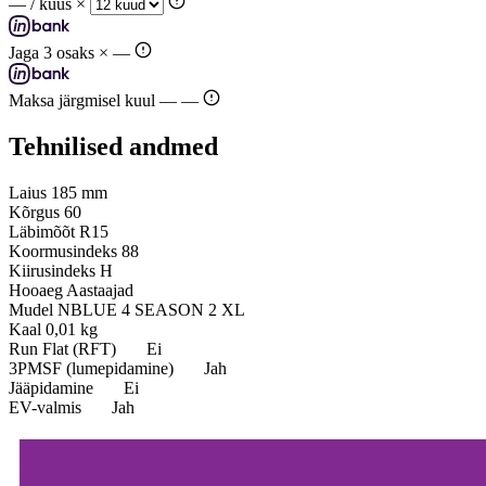
—
/ kuus ×
Jaga 3 osaks ×
—
Maksa järgmisel kuul —
—
Tehnilised andmed
Laius
185 mm
Kõrgus
60
Läbimõõt
R15
Koormusindeks
88
Kiirusindeks
H
Hooaeg
Aastaajad
Mudel
NBLUE 4 SEASON 2 XL
Kaal
0,01 kg
Run Flat (RFT)
Ei
3PMSF (lumepidamine)
Jah
Jääpidamine
Ei
EV-valmis
Jah