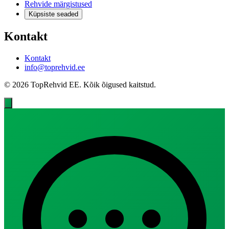
Rehvide märgistused
Küpsiste seaded
Kontakt
Kontakt
info@toprehvid.ee
© 2026 TopRehvid EE. Kõik õigused kaitstud.