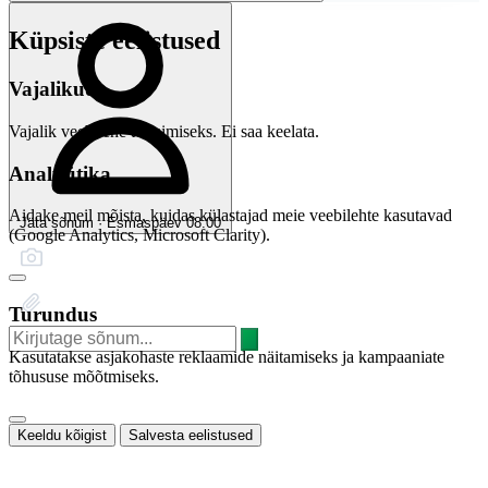
Küpsiste eelistused
Vajalikud
Vajalik veebilehe toimimiseks. Ei saa keelata.
Analüütika
Aidake meil mõista, kuidas külastajad meie veebilehte kasutavad
Jäta sõnum · Esmaspäev 08:00
(Google Analytics, Microsoft Clarity).
Turundus
Kasutatakse asjakohaste reklaamide näitamiseks ja kampaaniate
tõhususe mõõtmiseks.
Keeldu kõigist
Salvesta eelistused