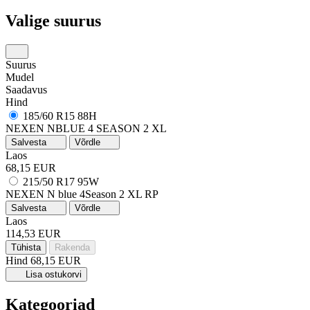
Valige suurus
Suurus
Mudel
Saadavus
Hind
185/60 R15 88H
NEXEN NBLUE 4 SEASON 2 XL
Salvesta
Võrdle
Laos
68,15 EUR
215/50 R17 95W
NEXEN N blue 4Season 2
XL
RP
Salvesta
Võrdle
Laos
114,53 EUR
Tühista
Rakenda
Hind
68,15 EUR
Lisa ostukorvi
Kategooriad