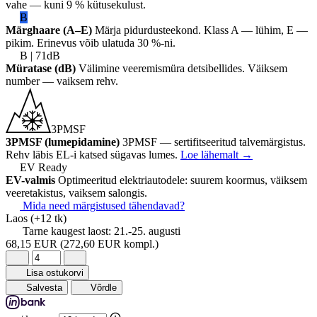
vahe — kuni 9 % kütusekulust.
B
Märghaare (A–E)
Märja pidurdusteekond. Klass A — lühim, E —
pikim. Erinevus võib ulatuda 30 %-ni.
B | 71dB
Müratase (dB)
Välimine veeremismüra detsibellides. Väiksem
number — vaiksem rehv.
3PMSF
3PMSF (lumepidamine)
3PMSF — sertifitseeritud talvemärgistus.
Rehv läbis EL-i katsed sügavas lumes.
Loe lähemalt
→
EV Ready
EV-valmis
Optimeeritud elektriautodele: suurem koormus, väiksem
veeretakistus, vaiksem salongis.
Mida need märgistused tähendavad?
Laos
(+12 tk)
Tarne kaugest laost:
21.-25. augusti
68,15 EUR
(272,60 EUR kompl.)
Lisa ostukorvi
Salvesta
Võrdle