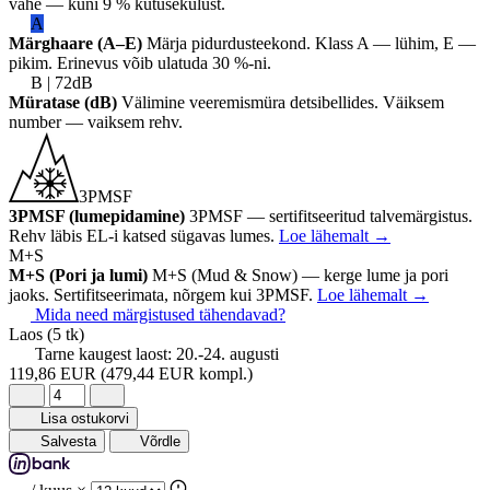
vahe — kuni 9 % kütusekulust.
A
Märghaare (A–E)
Märja pidurdusteekond. Klass A — lühim, E —
pikim. Erinevus võib ulatuda 30 %-ni.
B | 72dB
Müratase (dB)
Välimine veeremismüra detsibellides. Väiksem
number — vaiksem rehv.
3PMSF
3PMSF (lumepidamine)
3PMSF — sertifitseeritud talvemärgistus.
Rehv läbis EL-i katsed sügavas lumes.
Loe lähemalt
→
M+S
M+S (Pori ja lumi)
M+S (Mud & Snow) — kerge lume ja pori
jaoks. Sertifitseerimata, nõrgem kui 3PMSF.
Loe lähemalt
→
Mida need märgistused tähendavad?
Laos
(5 tk)
Tarne kaugest laost:
20.-24. augusti
119,86 EUR
(479,44 EUR kompl.)
Lisa ostukorvi
Salvesta
Võrdle