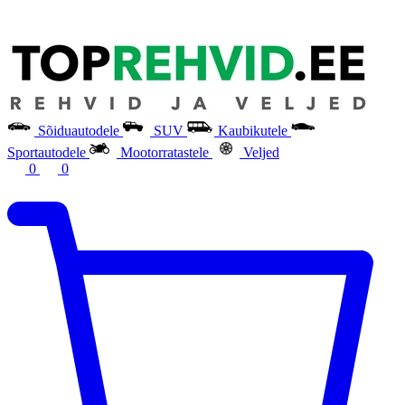
Sõiduautodele
SUV
Kaubikutele
Sportautodele
Mootorratastele
Veljed
0
0