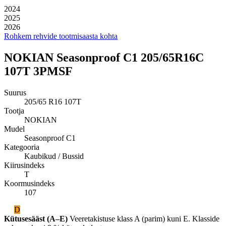
2024
2025
2026
Rohkem rehvide tootmisaasta kohta
NOKIAN Seasonproof C1 205/65R16C
107T 3PMSF
Suurus
205/65 R16 107T
Tootja
NOKIAN
Mudel
Seasonproof C1
Kategooria
Kaubikud / Bussid
Kiirusindeks
T
Koormusindeks
107
D
Kütusesääst (A–E)
Veeretakistuse klass A (parim) kuni E. Klasside