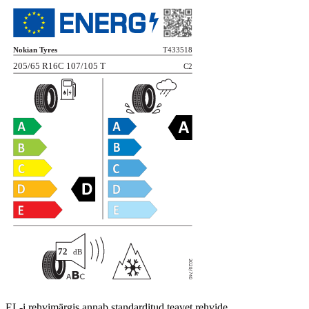
EL-i rehvimärgis annab standarditud teavet rehvide