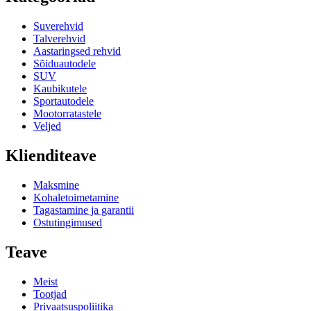
Suverehvid
Talverehvid
Aastaringsed rehvid
Sõiduautodele
SUV
Kaubikutele
Sportautodele
Mootorratastele
Veljed
Klienditeave
Maksmine
Kohaletoimetamine
Tagastamine ja garantii
Ostutingimused
Teave
Meist
Tootjad
Privaatsuspoliitika