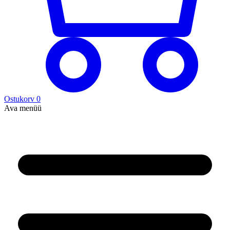
Ostukorv
0
Ava menüü