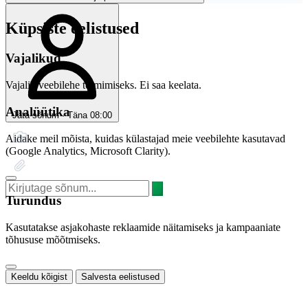
Küpsiste eelistused
Vajalikud
Vajalik veebilehe toimimiseks. Ei saa keelata.
Analüütika
Jäta sõnum · Täna 08:00
Aidake meil mõista, kuidas külastajad meie veebilehte kasutavad
(Google Analytics, Microsoft Clarity).
Turundus
Kasutatakse asjakohaste reklaamide näitamiseks ja kampaaniate
tõhususe mõõtmiseks.
Keeldu kõigist
Salvesta eelistused