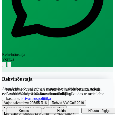
Rehvinõustaja
Võrgus
Rehvinõustaja
Aitan leida sobivad rehvid vastavalt teie sõiduharjumustele ja
Kasutame küpsiseid teie kasutajakogemuse parandamiseks.
eelarvele. Võite küsida ka auto mudeli järgi!
Analüütikaküpsised aitavad meil mõista, kuidas te meie lehte
kasutate.
Privaatsuspoliitika
Vajan talverehve 205/55 R16
Rehvid VW Golf 2019
Soovita vaikseid suverehve maasturitele
Keeldu
Halda
Nõustu kõigiga
Mis vahe on soodsa ja premium rehvide vahel?