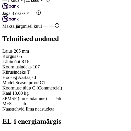
—
/ kuus ×
Jaga 3 osaks ×
—
Maksa järgmisel kuul —
—
Tehnilised andmed
Laius
205 mm
Kõrgus
65
Läbimõõt
R16
Koormusindeks
107
Kiirusindeks
T
Hooaeg
Aastaajad
Mudel
Seasonproof C1
Koormuse tüüp
C (Commercial)
Kaal
13,00 kg
3PMSF (lumepidamine)
Jah
M+S
Jah
Naastrehvid
Ilma naastudeta
EL-i energiamärgis