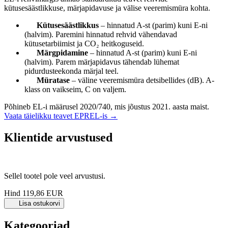
kütusesäästlikkuse, märjapidavuse ja välise veeremismüra kohta.
Kütusesäästlikkus
– hinnatud A-st (parim) kuni E-ni
(halvim). Paremini hinnatud rehvid vähendavad
kütusetarbiimist ja CO₂ heitkoguseid.
Märgpidamine
– hinnatud A-st (parim) kuni E-ni
(halvim). Parem märjapidavus tähendab lühemat
pidurdusteekonda märjal teel.
Müratase
– väline veeremismüra detsibellides (dB). A-
klass on vaikseim, C on valjem.
Põhineb EL-i määrusel 2020/740, mis jõustus 2021. aasta maist.
Vaata täielikku teavet EPREL-is →
Klientide arvustused
Sellel tootel pole veel arvustusi.
Hind
119,86 EUR
Lisa ostukorvi
Kategooriad