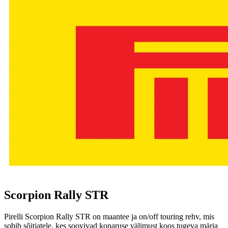
Scorpion Rally STR
Pirelli Scorpion Rally STR on maantee ja on/off touring rehv, mis
sobib sõitjatele, kes soovivad konaruse välimust koos tugeva märja