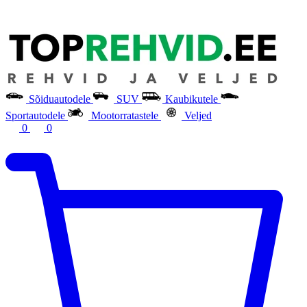
Sõiduautodele
SUV
Kaubikutele
Sportautodele
Mootorratastele
Veljed
0
0