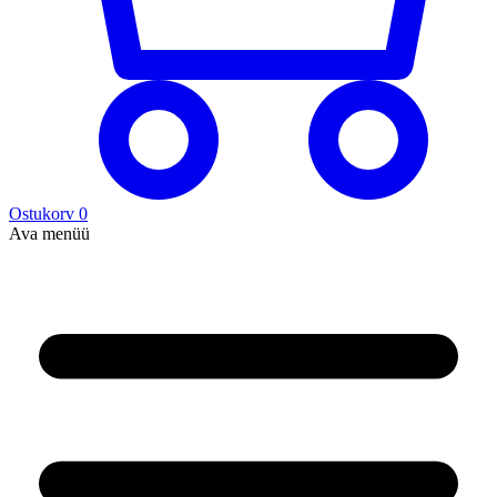
Ostukorv
0
Ava menüü