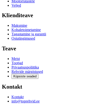
Mootorratastele
Veljed
Klienditeave
Maksmine
Kohaletoimetamine
Tagastamine ja garantii
Ostutingimused
Teave
Meist
Tootjad
Privaatsuspoliitika
Rehvide märgistused
Küpsiste seaded
Kontakt
Kontakt
info@toprehvid.ee