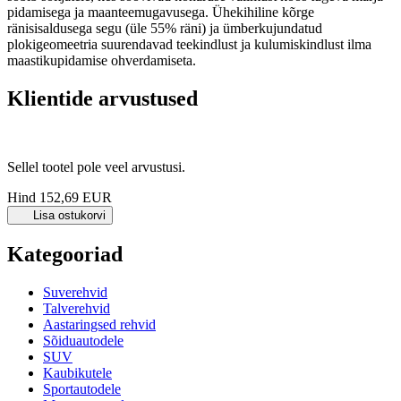
pidamisega ja maanteemugavusega. Ühekihiline kõrge
ränisisaldusega segu (üle 55% räni) ja ümberkujundatud
plokigeomeetria suurendavad teekindlust ja kulumiskindlust ilma
maastikupidamise ohverdamiseta.
Klientide arvustused
Sellel tootel pole veel arvustusi.
Hind
152,69 EUR
Lisa ostukorvi
Kategooriad
Suverehvid
Talverehvid
Aastaringsed rehvid
Sõiduautodele
SUV
Kaubikutele
Sportautodele