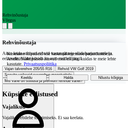
Rehvinõustaja
Võrgus
Rehvinõustaja
Aitan leida sobivad rehvid vastavalt teie sõiduharjumustele ja
Kasutame küpsiseid teie kasutajakogemuse parandamiseks.
eelarvele. Võite küsida ka auto mudeli järgi!
Analüütikaküpsised aitavad meil mõista, kuidas te meie lehte
kasutate.
Privaatsuspoliitika
Vajan talverehve 205/55 R16
Rehvid VW Golf 2019
Soovita vaikseid suverehve maasturitele
Keeldu
Halda
Nõustu kõigiga
Mis vahe on soodsa ja premium rehvide vahel?
Küpsiste eelistused
Vajalikud
Vajalik veebilehe toimimiseks. Ei saa keelata.