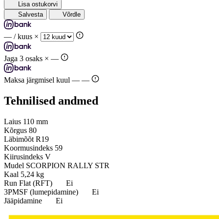
Lisa ostukorvi
Salvesta
Võrdle
—
/ kuus ×
Jaga 3 osaks ×
—
Maksa järgmisel kuul —
—
Tehnilised andmed
Laius
110 mm
Kõrgus
80
Läbimõõt
R19
Koormusindeks
59
Kiirusindeks
V
Mudel
SCORPION RALLY STR
Kaal
5,24 kg
Run Flat (RFT)
Ei
3PMSF (lumepidamine)
Ei
Jääpidamine
Ei