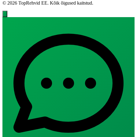
© 2026 TopRehvid EE. Kõik õigused kaitstud.