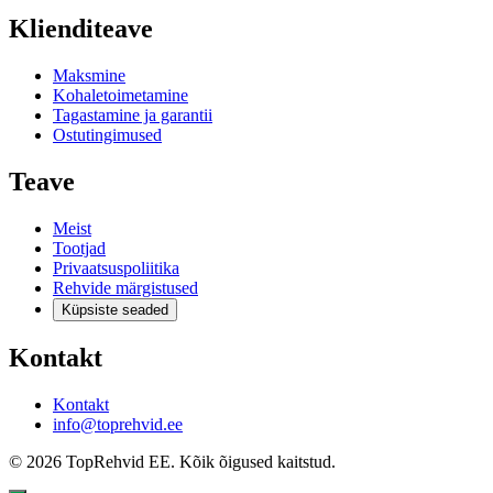
Klienditeave
Maksmine
Kohaletoimetamine
Tagastamine ja garantii
Ostutingimused
Teave
Meist
Tootjad
Privaatsuspoliitika
Rehvide märgistused
Küpsiste seaded
Kontakt
Kontakt
info@toprehvid.ee
© 2026 TopRehvid EE. Kõik õigused kaitstud.