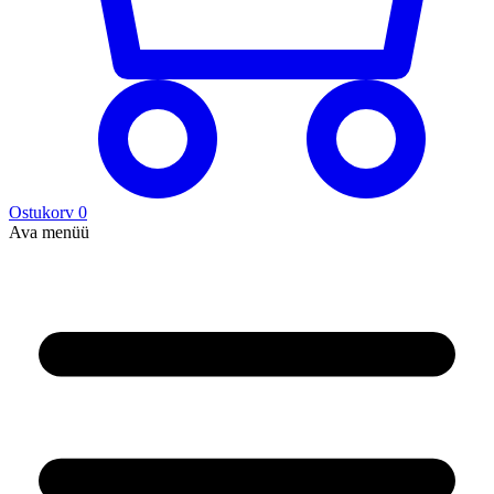
Ostukorv
0
Ava menüü