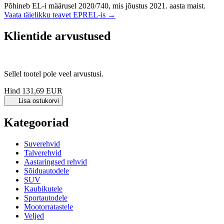
Põhineb EL-i määrusel 2020/740, mis jõustus 2021. aasta maist.
Vaata täielikku teavet EPREL-is →
Klientide arvustused
Sellel tootel pole veel arvustusi.
Hind
131,69 EUR
Lisa ostukorvi
Kategooriad
Suverehvid
Talverehvid
Aastaringsed rehvid
Sõiduautodele
SUV
Kaubikutele
Sportautodele
Mootorratastele
Veljed