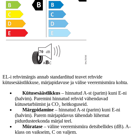
EL-i rehvimärgis annab standarditud teavet rehvide
kütusesäästlikkuse, märjapidavuse ja välise veeremismüra kohta.
Kütusesäästlikkus
– hinnatud A-st (parim) kuni E-ni
(halvim). Paremini hinnatud rehvid vähendavad
kütusetarbiimist ja CO₂ heitkoguseid.
Märgpidamine
– hinnatud A-st (parim) kuni E-ni
(halvim). Parem märjapidavus tähendab lühemat
pidurdusteekonda märjal teel.
Müratase
– väline veeremismüra detsibellides (dB). A-
klass on vaikseim, C on valjem.