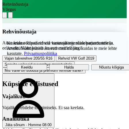
Rehvinõustaja
Võrgus
Rehvinõustaja
Aitan leida sobivad rehvid vastavalt teie sõiduharjumustele ja
Kasutame küpsiseid teie kasutajakogemuse parandamiseks.
eelarvele. Võite küsida ka auto mudeli järgi!
Analüütikaküpsised aitavad meil mõista, kuidas te meie lehte
kasutate.
Privaatsuspoliitika
Vajan talverehve 205/55 R16
Rehvid VW Golf 2019
Soovita vaikseid suverehve maasturitele
Keeldu
Halda
Nõustu kõigiga
Mis vahe on soodsa ja premium rehvide vahel?
Küpsiste eelistused
Vajalikud
Vajalik veebilehe toimimiseks. Ei saa keelata.
Analüütika
Jäta sõnum · Homme 08:00