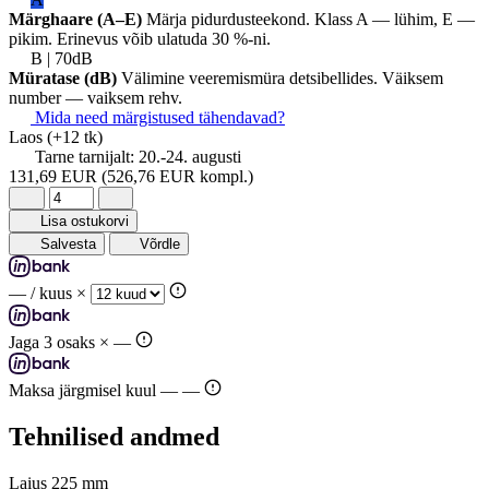
Märghaare (A–E)
Märja pidurdusteekond. Klass A — lühim, E —
pikim. Erinevus võib ulatuda 30 %-ni.
B | 70dB
Müratase (dB)
Välimine veeremismüra detsibellides. Väiksem
number — vaiksem rehv.
Mida need märgistused tähendavad?
Laos
(+12 tk)
Tarne tarnijalt:
20.-24. augusti
131,69 EUR
(526,76 EUR kompl.)
Lisa ostukorvi
Salvesta
Võrdle
—
/ kuus ×
Jaga 3 osaks ×
—
Maksa järgmisel kuul —
—
Tehnilised andmed
Laius
225 mm