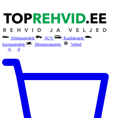
Sõiduautodele
SUV
Kaubikutele
Sportautodele
Mootorratastele
Veljed
0
0