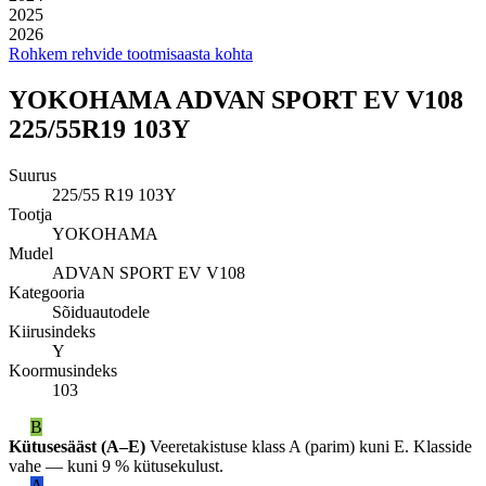
2025
2026
Rohkem rehvide tootmisaasta kohta
YOKOHAMA ADVAN SPORT EV V108
225/55R19 103Y
Suurus
225/55 R19 103Y
Tootja
YOKOHAMA
Mudel
ADVAN SPORT EV V108
Kategooria
Sõiduautodele
Kiirusindeks
Y
Koormusindeks
103
B
Kütusesääst (A–E)
Veeretakistuse klass A (parim) kuni E. Klasside
vahe — kuni 9 % kütusekulust.
A