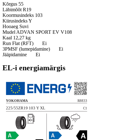
Kõrgus
55
Läbimõõt
R19
Koormusindeks
103
Kiirusindeks
Y
Hooaeg
Suvi
Mudel
ADVAN SPORT EV V108
Kaal
12,27 kg
Run Flat (RFT)
Ei
3PMSF (lumepidamine)
Ei
Jääpidamine
Ei
EL-i energiamärgis