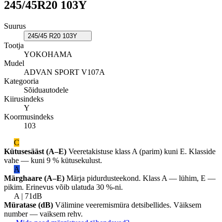
245/45R20 103Y
Suurus
245/45 R20 103Y
Tootja
YOKOHAMA
Mudel
ADVAN SPORT V107A
Kategooria
Sõiduautodele
Kiirusindeks
Y
Koormusindeks
103
C
Kütusesääst (A–E)
Veeretakistuse klass A (parim) kuni E. Klasside
vahe — kuni 9 % kütusekulust.
A
Märghaare (A–E)
Märja pidurdusteekond. Klass A — lühim, E —
pikim. Erinevus võib ulatuda 30 %-ni.
A | 71dB
Müratase (dB)
Välimine veeremismüra detsibellides. Väiksem
number — vaiksem rehv.