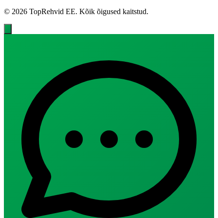
© 2026 TopRehvid EE. Kõik õigused kaitstud.