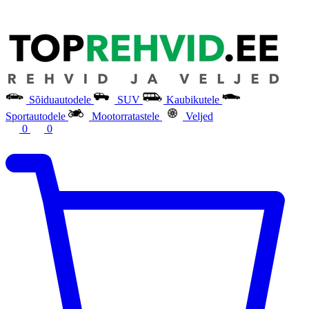
Sõiduautodele
SUV
Kaubikutele
Sportautodele
Mootorratastele
Veljed
0
0