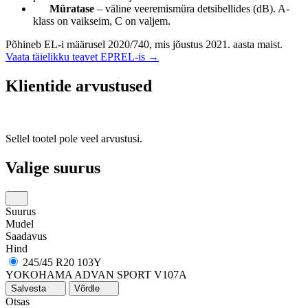
Müratase
– väline veeremismüra detsibellides (dB). A-
klass on vaikseim, C on valjem.
Põhineb EL-i määrusel 2020/740, mis jõustus 2021. aasta maist.
Vaata täielikku teavet EPREL-is →
Klientide arvustused
Sellel tootel pole veel arvustusi.
Valige suurus
Suurus
Mudel
Saadavus
Hind
245/45 R20 103Y
YOKOHAMA ADVAN SPORT V107A
Salvesta
Võrdle
Otsas