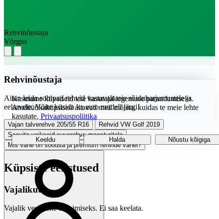
Rehvinõustaja
Võrgus
Rehvinõustaja
Aitan leida sobivad rehvid vastavalt teie sõiduharjumustele ja
Kasutame küpsiseid teie kasutajakogemuse parandamiseks.
eelarvele. Võite küsida ka auto mudeli järgi!
Analüütikaküpsised aitavad meil mõista, kuidas te meie lehte
kasutate.
Privaatsuspoliitika
Vajan talverehve 205/55 R16
Rehvid VW Golf 2019
Soovita vaikseid suverehve maasturitele
Keeldu
Halda
Nõustu kõigiga
Mis vahe on soodsa ja premium rehvide vahel?
Küpsiste eelistused
Vajalikud
Vajalik veebilehe toimimiseks. Ei saa keelata.