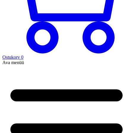
Ostukorv
0
Ava menüü