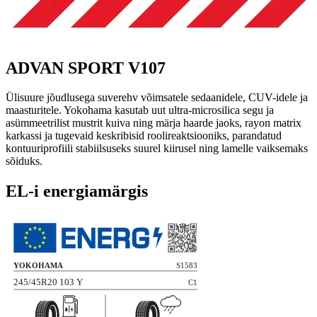
ADVAN SPORT V107
Ülisuure jõudlusega suverehv võimsatele sedaanidele, CUV-idele ja
maasturitele. Yokohama kasutab uut ultra-microsilica segu ja
asümmeetrilist mustrit kuiva ning märja haarde jaoks, rayon matrix
karkassi ja tugevaid keskribisid roolireaktsiooniks, parandatud
kontuuriprofiili stabiilsuseks suurel kiirusel ning lamelle vaiksemaks
sõiduks.
EL-i energiamärgis