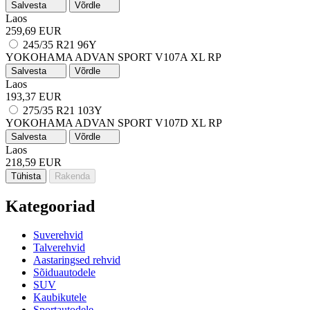
Salvesta
Võrdle
Laos
259,69 EUR
245/35 R21 96Y
YOKOHAMA ADVAN SPORT V107A
XL
RP
Salvesta
Võrdle
Laos
193,37 EUR
275/35 R21 103Y
YOKOHAMA ADVAN SPORT V107D
XL
RP
Salvesta
Võrdle
Laos
218,59 EUR
Tühista
Rakenda
Kategooriad
Suverehvid
Talverehvid
Aastaringsed rehvid
Sõiduautodele
SUV
Kaubikutele
Sportautodele