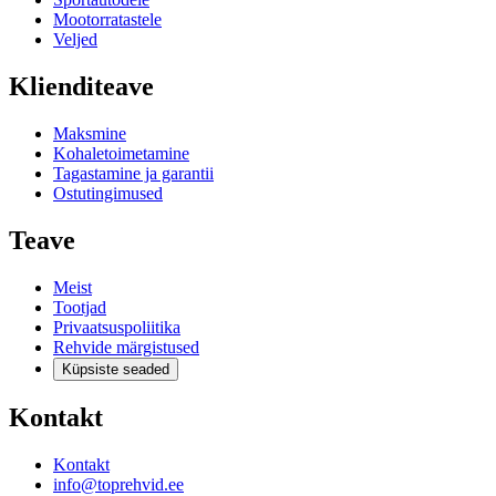
Mootorratastele
Veljed
Klienditeave
Maksmine
Kohaletoimetamine
Tagastamine ja garantii
Ostutingimused
Teave
Meist
Tootjad
Privaatsuspoliitika
Rehvide märgistused
Küpsiste seaded
Kontakt
Kontakt
info@toprehvid.ee