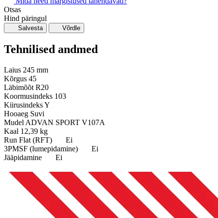
Mida need märgistused tähendavad?
Otsas
Hind päringul
Salvesta
Võrdle
Tehnilised andmed
Laius
245 mm
Kõrgus
45
Läbimõõt
R20
Koormusindeks
103
Kiirusindeks
Y
Hooaeg
Suvi
Mudel
ADVAN SPORT V107A
Kaal
12,39 kg
Run Flat (RFT)
Ei
3PMSF (lumepidamine)
Ei
Jääpidamine
Ei