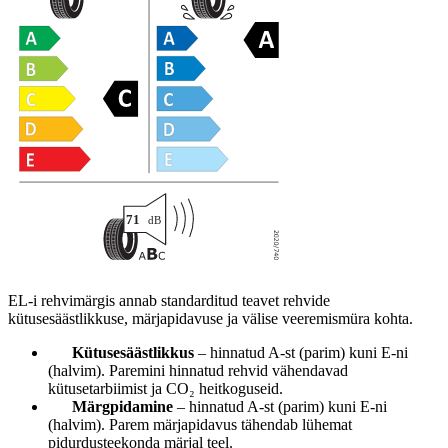
EL-i rehvimärgis annab standarditud teavet rehvide
kütusesäästlikkuse, märjapidavuse ja välise veeremismüra kohta.
Kütusesäästlikkus
– hinnatud A-st (parim) kuni E-ni
(halvim). Paremini hinnatud rehvid vähendavad
kütusetarbiimist ja CO₂ heitkoguseid.
Märgpidamine
– hinnatud A-st (parim) kuni E-ni
(halvim). Parem märjapidavus tähendab lühemat
pidurdusteekonda märjal teel.