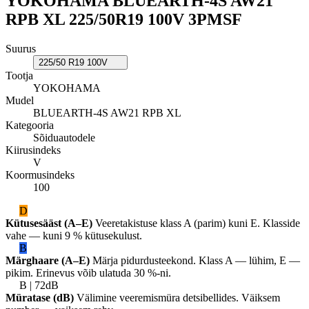
YOKOHAMA BLUEARTH-4S AW21
RPB XL 225/50R19 100V 3PMSF
Suurus
225/50 R19 100V
Tootja
YOKOHAMA
Mudel
BLUEARTH-4S AW21 RPB XL
Kategooria
Sõiduautodele
Kiirusindeks
V
Koormusindeks
100
D
Kütusesääst (A–E)
Veeretakistuse klass A (parim) kuni E. Klasside
vahe — kuni 9 % kütusekulust.
B
Märghaare (A–E)
Märja pidurdusteekond. Klass A — lühim, E —
pikim. Erinevus võib ulatuda 30 %-ni.
B | 72dB
Müratase (dB)
Välimine veeremismüra detsibellides. Väiksem