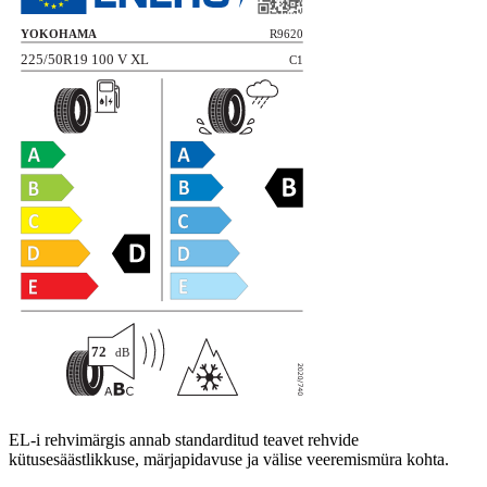
EL-i rehvimärgis annab standarditud teavet rehvide
kütusesäästlikkuse, märjapidavuse ja välise veeremismüra kohta.