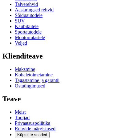
Talverehvid
Aastaringsed rehvid
Sõiduautodele
SUV
Kaubikutele
Sportautodele
Mootorratastele
Veljed
Klienditeave
Maksmine
Kohaletoimetamine
Tagastamine ja garantii
Ostutingimused
Teave
Meist
Tootjad
Privaatsuspoliitika
Rehvide märgistused
Küpsiste seaded