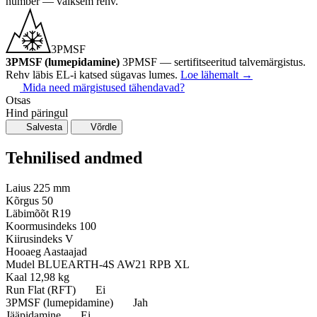
number — vaiksem rehv.
3PMSF
3PMSF (lumepidamine)
3PMSF — sertifitseeritud talvemärgistus.
Rehv läbis EL-i katsed sügavas lumes.
Loe lähemalt
→
Mida need märgistused tähendavad?
Otsas
Hind päringul
Salvesta
Võrdle
Tehnilised andmed
Laius
225 mm
Kõrgus
50
Läbimõõt
R19
Koormusindeks
100
Kiirusindeks
V
Hooaeg
Aastaajad
Mudel
BLUEARTH-4S AW21 RPB XL
Kaal
12,98 kg
Run Flat (RFT)
Ei
3PMSF (lumepidamine)
Jah
Jääpidamine
Ei