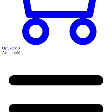
Ostukorv
0
Ava menüü