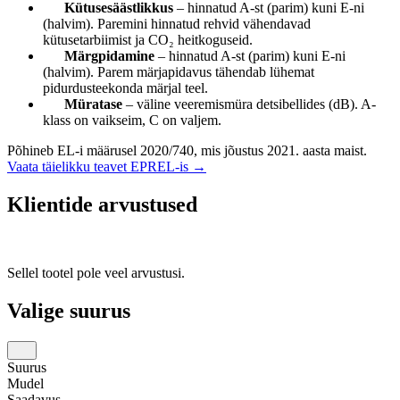
Kütusesäästlikkus
– hinnatud A-st (parim) kuni E-ni
(halvim). Paremini hinnatud rehvid vähendavad
kütusetarbiimist ja CO₂ heitkoguseid.
Märgpidamine
– hinnatud A-st (parim) kuni E-ni
(halvim). Parem märjapidavus tähendab lühemat
pidurdusteekonda märjal teel.
Müratase
– väline veeremismüra detsibellides (dB). A-
klass on vaikseim, C on valjem.
Põhineb EL-i määrusel 2020/740, mis jõustus 2021. aasta maist.
Vaata täielikku teavet EPREL-is →
Klientide arvustused
Sellel tootel pole veel arvustusi.
Valige suurus
Suurus
Mudel
Saadavus