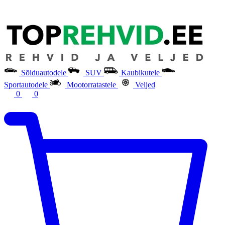
Sõiduautodele
SUV
Kaubikutele
Sportautodele
Mootorratastele
Veljed
0
0