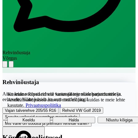
Rehvinõustaja
Võrgus
Rehvinõustaja
Aitan leida sobivad rehvid vastavalt teie sõiduharjumustele ja
Kasutame küpsiseid teie kasutajakogemuse parandamiseks.
eelarvele. Võite küsida ka auto mudeli järgi!
Analüütikaküpsised aitavad meil mõista, kuidas te meie lehte
kasutate.
Privaatsuspoliitika
Vajan talverehve 205/55 R16
Rehvid VW Golf 2019
Soovita vaikseid suverehve maasturitele
Keeldu
Halda
Nõustu kõigiga
Mis vahe on soodsa ja premium rehvide vahel?
Küpsiste eelistused