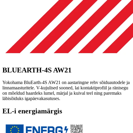
BLUEARTH-4S AW21
Yokohama BluEarth-4S AW21 on aastaringne rehv sõiduautodele ja
linnamaasturitele. V-kujulised sooned, lai kontaktiprofiil ja ränisegu
on mõeldud haardeks lumel, märjal ja kuival teel ning paremaks
läbisõiduks igapäevakasutuses.
EL-i energiamärgis