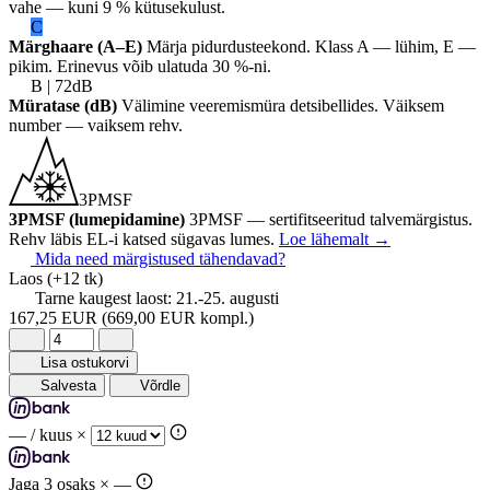
vahe — kuni 9 % kütusekulust.
C
Märghaare (A–E)
Märja pidurdusteekond. Klass A — lühim, E —
pikim. Erinevus võib ulatuda 30 %-ni.
B | 72dB
Müratase (dB)
Välimine veeremismüra detsibellides. Väiksem
number — vaiksem rehv.
3PMSF
3PMSF (lumepidamine)
3PMSF — sertifitseeritud talvemärgistus.
Rehv läbis EL-i katsed sügavas lumes.
Loe lähemalt
→
Mida need märgistused tähendavad?
Laos
(+12 tk)
Tarne kaugest laost:
21.-25. augusti
167,25 EUR
(669,00 EUR kompl.)
Lisa ostukorvi
Salvesta
Võrdle
—
/ kuus ×
Jaga 3 osaks ×
—