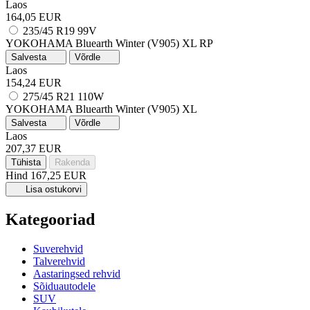
Laos
164,05 EUR
235/45 R19 99V
YOKOHAMA Bluearth Winter (V905)
XL
RP
Salvesta
Võrdle
Laos
154,24 EUR
275/45 R21 110W
YOKOHAMA Bluearth Winter (V905)
XL
Salvesta
Võrdle
Laos
207,37 EUR
Tühista
Rakenda
Hind
167,25 EUR
Lisa ostukorvi
Kategooriad
Suverehvid
Talverehvid
Aastaringsed rehvid
Sõiduautodele
SUV