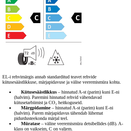
EL-i rehvimärgis annab standarditud teavet rehvide
kütusesäästlikkuse, märjapidavuse ja välise veeremismüra kohta.
Kütusesäästlikkus
– hinnatud A-st (parim) kuni E-ni
(halvim). Paremini hinnatud rehvid vähendavad
kütusetarbiimist ja CO₂ heitkoguseid.
Märgpidamine
– hinnatud A-st (parim) kuni E-ni
(halvim). Parem märjapidavus tähendab lühemat
pidurdusteekonda märjal teel.
Müratase
– väline veeremismüra detsibellides (dB). A-
klass on vaikseim, C on valjem.