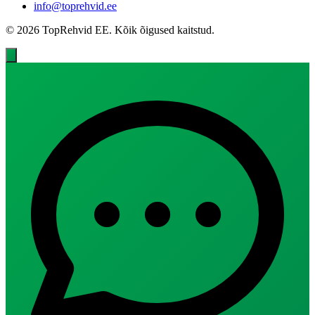
info@toprehvid.ee
© 2026 TopRehvid EE. Kõik õigused kaitstud.