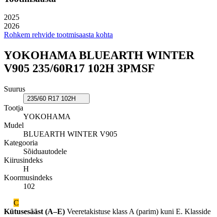
2025
2026
Rohkem rehvide tootmisaasta kohta
YOKOHAMA BLUEARTH WINTER
V905 235/60R17 102H 3PMSF
Suurus
235/60 R17 102H
Tootja
YOKOHAMA
Mudel
BLUEARTH WINTER V905
Kategooria
Sõiduautodele
Kiirusindeks
H
Koormusindeks
102
C
Kütusesääst (A–E)
Veeretakistuse klass A (parim) kuni E. Klasside