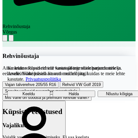
Rehvinõustaja
Võrgus
Rehvinõustaja
Aitan leida sobivad rehvid vastavalt teie sõiduharjumustele ja
Kasutame küpsiseid teie kasutajakogemuse parandamiseks.
eelarvele. Võite küsida ka auto mudeli järgi!
Analüütikaküpsised aitavad meil mõista, kuidas te meie lehte
kasutate.
Privaatsuspoliitika
Vajan talverehve 205/55 R16
Rehvid VW Golf 2019
Soovita vaikseid suverehve maasturitele
Keeldu
Halda
Nõustu kõigiga
Mis vahe on soodsa ja premium rehvide vahel?
Küpsiste eelistused
Vajalikud
Vajalik veebilehe toimimiseks. Ei saa keelata.