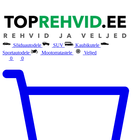
Sõiduautodele
SUV
Kaubikutele
Sportautodele
Mootorratastele
Veljed
0
0