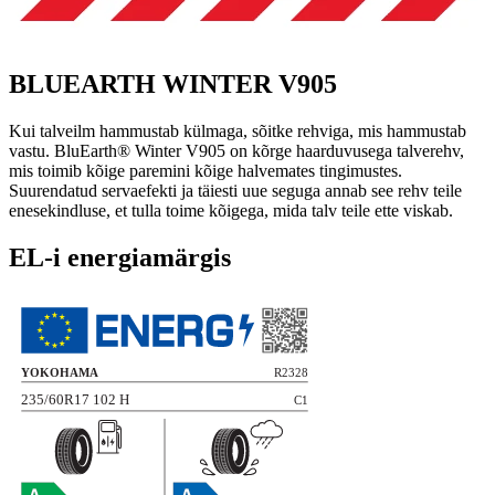
BLUEARTH WINTER V905
Kui talveilm hammustab külmaga, sõitke rehviga, mis hammustab
vastu. BluEarth® Winter V905 on kõrge haarduvusega talverehv,
mis toimib kõige paremini kõige halvemates tingimustes.
Suurendatud servaefekti ja täiesti uue seguga annab see rehv teile
enesekindluse, et tulla toime kõigega, mida talv teile ette viskab.
EL-i energiamärgis