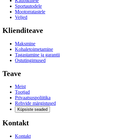
Kaubikutele
Sportautodele
Mootorratastele
Veljed
Klienditeave
Maksmine
Kohaletoimetamine
Tagastamine ja garantii
Ostutingimused
Teave
Meist
Tootjad
Privaatsuspoliitika
Rehvide märgistused
Küpsiste seaded
Kontakt
Kontakt