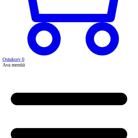
Ostukorv
0
Ava menüü