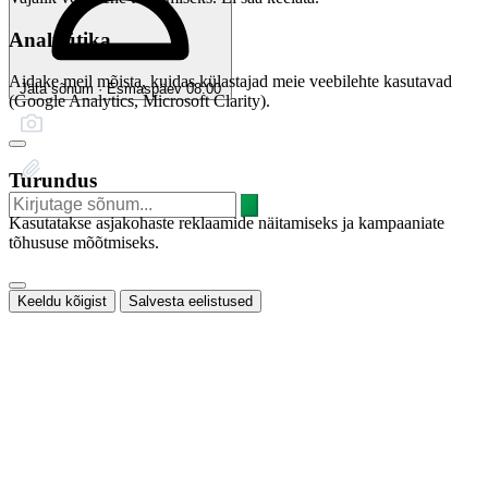
Analüütika
Aidake meil mõista, kuidas külastajad meie veebilehte kasutavad
Jäta sõnum · Esmaspäev 08:00
(Google Analytics, Microsoft Clarity).
Turundus
Kasutatakse asjakohaste reklaamide näitamiseks ja kampaaniate
tõhususe mõõtmiseks.
Keeldu kõigist
Salvesta eelistused