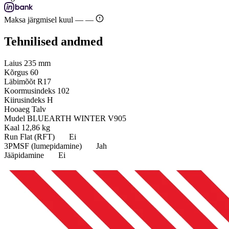
Maksa järgmisel kuul —
—
Tehnilised andmed
Laius
235 mm
Kõrgus
60
Läbimõõt
R17
Koormusindeks
102
Kiirusindeks
H
Hooaeg
Talv
Mudel
BLUEARTH WINTER V905
Kaal
12,86 kg
Run Flat (RFT)
Ei
3PMSF (lumepidamine)
Jah
Jääpidamine
Ei