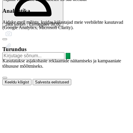
Analüütika
Aidake meil mõista, kuidas külastajad meie veebilehte kasutavad
Jäta sõnum · Esmaspäev 08:00
(Google Analytics, Microsoft Clarity).
Turundus
Kasutatakse asjakohaste reklaamide näitamiseks ja kampaaniate
tõhususe mõõtmiseks.
Keeldu kõigist
Salvesta eelistused