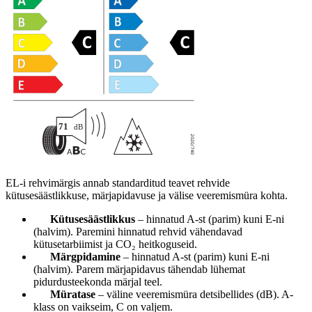
EL-i rehvimärgis annab standarditud teavet rehvide
kütusesäästlikkuse, märjapidavuse ja välise veeremismüra kohta.
Kütusesäästlikkus
– hinnatud A-st (parim) kuni E-ni
(halvim). Paremini hinnatud rehvid vähendavad
kütusetarbiimist ja CO₂ heitkoguseid.
Märgpidamine
– hinnatud A-st (parim) kuni E-ni
(halvim). Parem märjapidavus tähendab lühemat
pidurdusteekonda märjal teel.
Müratase
– väline veeremismüra detsibellides (dB). A-
klass on vaikseim, C on valjem.