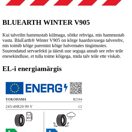
BLUEARTH WINTER V905
Kui talveilm hammustab külmaga, sõitke rehviga, mis hammustab
vastu. BluEarth® Winter V905 on kõrge haarduvusega talverehv,
mis toimib kõige paremini kõige halvemates tingimustes.
Suurendatud servaefekti ja täiesti uue seguga annab see rehv teile
enesekindluse, et tulla toime kõigega, mida talv teile ette viskab.
EL-i energiamärgis