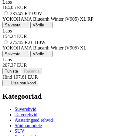
Laos
164,05 EUR
235/45 R19 99V
YOKOHAMA Bluearth Winter (V905)
XL
RP
Salvesta
Võrdle
Laos
154,24 EUR
275/45 R21 110W
YOKOHAMA Bluearth Winter (V905)
XL
Salvesta
Võrdle
Laos
207,37 EUR
Tühista
Rakenda
Hind
197,61 EUR
Lisa ostukorvi
Kategooriad
Suverehvid
Talverehvid
Aastaringsed rehvid
Sõiduautodele
SUV