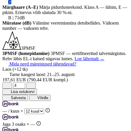
C
Märghaare (A–E)
Märja pidurdusteekond. Klass A — lühim, E —
pikim. Erinevus võib ulatuda 30 %-ni.
B | 71dB
Müratase (dB)
Välimine veeremismüra detsibellides. Väiksem
number — vaiksem rehv.
3PMSF
3PMSF (lumepidamine)
3PMSF — sertifitseeritud talvemärgistus.
Rehv läbis EL-i katsed sügavas lumes.
Loe lähemalt
→
Mida need märgistused tähendavad?
Laos
(+12 tk)
Tarne kaugest laost:
21.-25. augusti
197,61 EUR
(790,44 EUR kompl.)
Lisa ostukorvi
Salvesta
Võrdle
—
/ kuus ×
Jaga 3 osaks ×
—