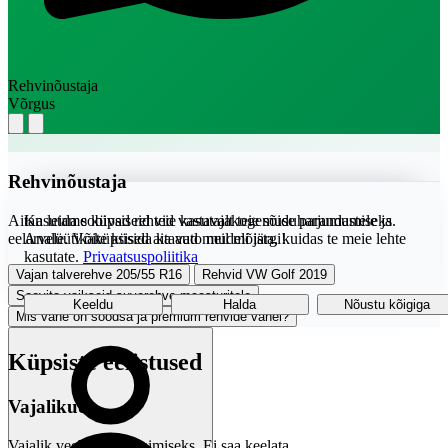
Rehvinõustaja
Võrgus
Rehvinõustaja
Aitan leida sobivad rehvid vastavalt teie sõiduharjumustele ja
Kasutame küpsiseid teie kasutajakogemuse parandamiseks.
eelarvele. Võite küsida ka auto mudeli järgi!
Analüütikaküpsised aitavad meil mõista, kuidas te meie lehte
kasutate.
Privaatsuspoliitika
Vajan talverehve 205/55 R16
Rehvid VW Golf 2019
Soovita vaikseid suverehve maasturitele
Keeldu
Halda
Nõustu kõigiga
Mis vahe on soodsa ja premium rehvide vahel?
Küpsiste eelistused
Vajalikud
Vajalik veebilehe toimimiseks. Ei saa keelata.