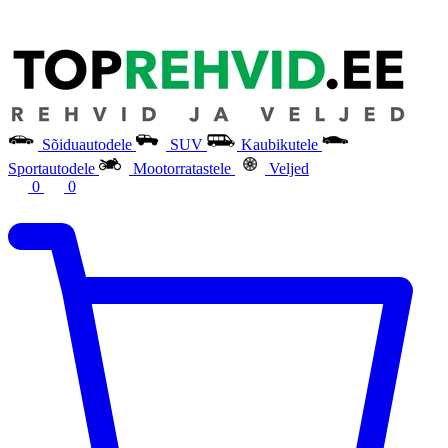
Sõiduautodele
SUV
Kaubikutele
Sportautodele
Mootorratastele
Veljed
0
0