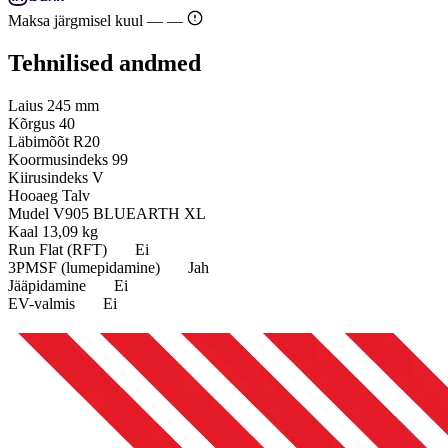
Maksa järgmisel kuul —
—
Tehnilised andmed
Laius
245 mm
Kõrgus
40
Läbimõõt
R20
Koormusindeks
99
Kiirusindeks
V
Hooaeg
Talv
Mudel
V905 BLUEARTH XL
Kaal
13,09 kg
Run Flat (RFT)
Ei
3PMSF (lumepidamine)
Jah
Jääpidamine
Ei
EV-valmis
Ei