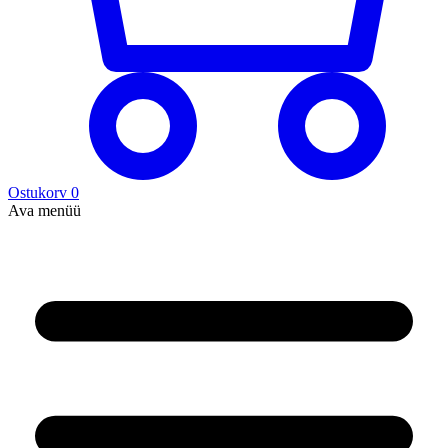
Ostukorv
0
Ava menüü