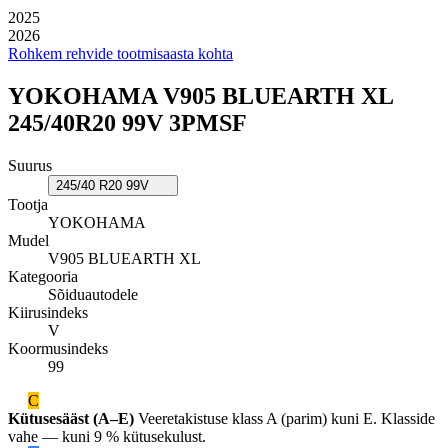
2025
2026
Rohkem rehvide tootmisaasta kohta
YOKOHAMA V905 BLUEARTH XL
245/40R20 99V 3PMSF
Suurus
245/40 R20 99V
Tootja
YOKOHAMA
Mudel
V905 BLUEARTH XL
Kategooria
Sõiduautodele
Kiirusindeks
V
Koormusindeks
99
C
Kütusesääst (A–E)
Veeretakistuse klass A (parim) kuni E. Klasside
vahe — kuni 9 % kütusekulust.