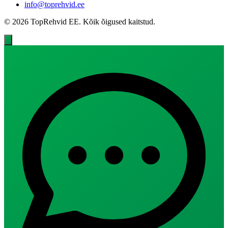
info@toprehvid.ee
© 2026 TopRehvid EE. Kõik õigused kaitstud.