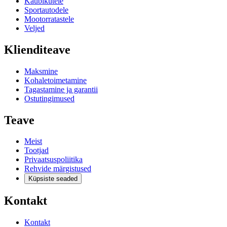
Kaubikutele
Sportautodele
Mootorratastele
Veljed
Klienditeave
Maksmine
Kohaletoimetamine
Tagastamine ja garantii
Ostutingimused
Teave
Meist
Tootjad
Privaatsuspoliitika
Rehvide märgistused
Küpsiste seaded
Kontakt
Kontakt