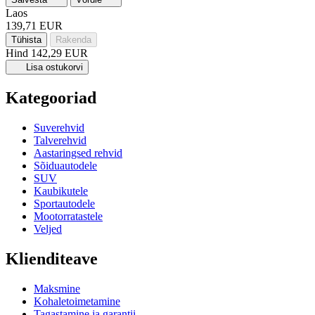
Laos
139,71 EUR
Tühista
Rakenda
Hind
142,29 EUR
Lisa ostukorvi
Kategooriad
Suverehvid
Talverehvid
Aastaringsed rehvid
Sõiduautodele
SUV
Kaubikutele
Sportautodele
Mootorratastele
Veljed
Klienditeave
Maksmine
Kohaletoimetamine
Tagastamine ja garantii