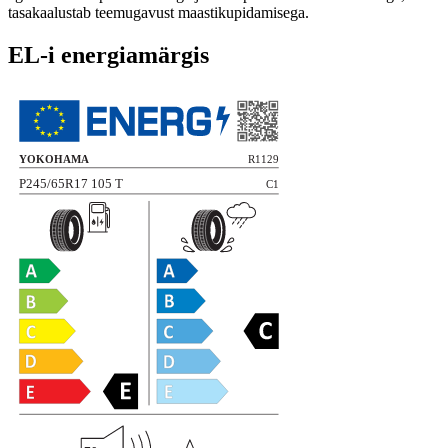
tasakaalustab teemugavust maastikupidamise­ga.
EL-i energiamärgis