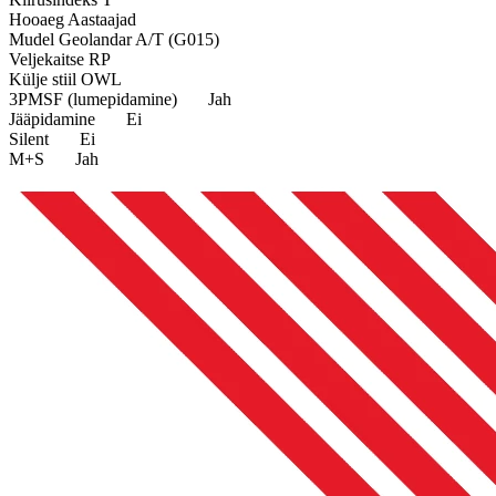
Hooaeg
Aastaajad
Mudel
Geolandar A/T (G015)
Veljekaitse
RP
Külje stiil
OWL
3PMSF (lumepidamine)
Jah
Jääpidamine
Ei
Silent
Ei
M+S
Jah