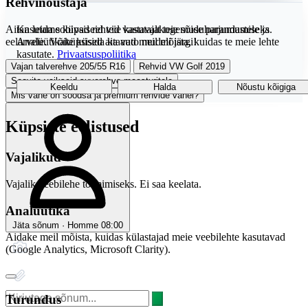
Rehvinõustaja
Aitan leida sobivad rehvid vastavalt teie sõiduharjumustele ja
Kasutame küpsiseid teie kasutajakogemuse parandamiseks.
eelarvele. Võite küsida ka auto mudeli järgi!
Analüütikaküpsised aitavad meil mõista, kuidas te meie lehte
kasutate.
Privaatsuspoliitika
Vajan talverehve 205/55 R16
Rehvid VW Golf 2019
Soovita vaikseid suverehve maasturitele
Keeldu
Halda
Nõustu kõigiga
Mis vahe on soodsa ja premium rehvide vahel?
Küpsiste eelistused
Vajalikud
Vajalik veebilehe toimimiseks. Ei saa keelata.
Analüütika
Jäta sõnum · Homme 08:00
Aidake meil mõista, kuidas külastajad meie veebilehte kasutavad
(Google Analytics, Microsoft Clarity).
Turundus