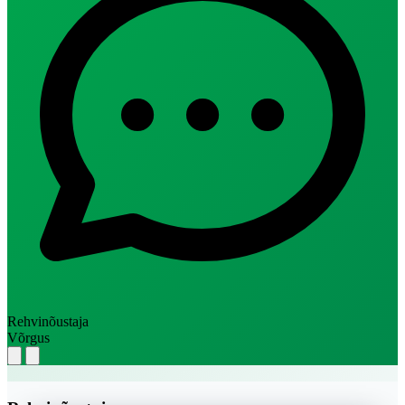
Rehvinõustaja
Võrgus