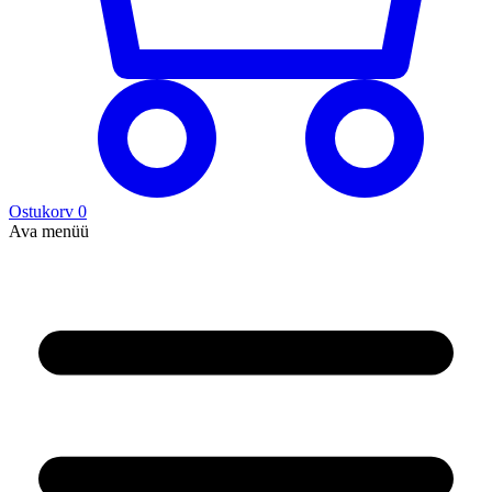
Ostukorv
0
Ava menüü