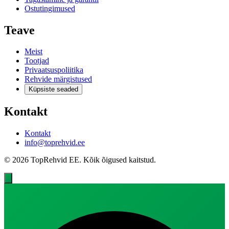
Ostutingimused
Teave
Meist
Tootjad
Privaatsuspoliitika
Rehvide märgistused
Küpsiste seaded
Kontakt
Kontakt
info@toprehvid.ee
© 2026 TopRehvid EE. Kõik õigused kaitstud.