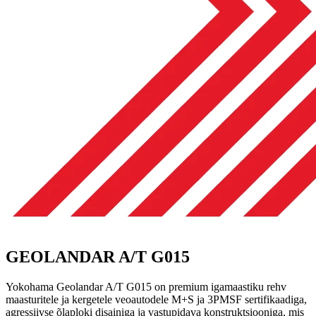
GEOLANDAR A/T G015
Yokohama Geolandar A/T G015 on premium igamaastiku rehv
maasturitele ja kergetele veoautodele M+S ja 3PMSF sertifikaadiga,
agressiivse õlaploki disainiga ja vastupidava konstruktsiooniga, mis