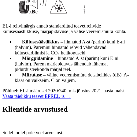
EL-i rehvimärgis annab standarditud teavet rehvide
kütusesäästlikkuse, märjapidavuse ja välise veeremismüra kohta.
Kütusesäästlikkus
– hinnatud A-st (parim) kuni E-ni
(halvim). Paremini hinnatud rehvid vähendavad
kütusetarbiimist ja CO₂ heitkoguseid.
Märgpidamine
– hinnatud A-st (parim) kuni E-ni
(halvim). Parem märjapidavus tähendab lühemat
pidurdusteekonda märjal teel.
Müratase
– väline veeremismüra detsibellides (dB). A-
klass on vaikseim, C on valjem.
Põhineb EL-i määrusel 2020/740, mis jõustus 2021. aasta maist.
Vaata täielikku teavet EPREL-is →
Klientide arvustused
Sellel tootel pole veel arvustusi.