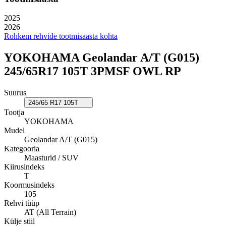
2025
2026
Rohkem rehvide tootmisaasta kohta
YOKOHAMA Geolandar A/T (G015)
245/65R17 105T 3PMSF OWL RP
Suurus
245/65 R17 105T
Tootja
YOKOHAMA
Mudel
Geolandar A/T (G015)
Kategooria
Maasturid / SUV
Kiirusindeks
T
Koormusindeks
105
Rehvi tüüp
AT (All Terrain)
Külje stiil