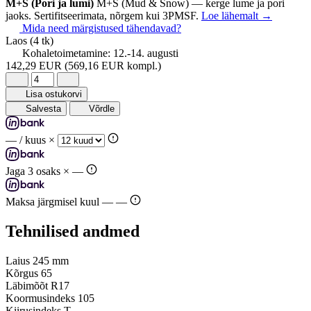
M+S (Pori ja lumi)
M+S (Mud & Snow) — kerge lume ja pori
jaoks. Sertifitseerimata, nõrgem kui 3PMSF.
Loe lähemalt
→
Mida need märgistused tähendavad?
Laos
(4 tk)
Kohaletoimetamine:
12.-14. augusti
142,29 EUR
(569,16 EUR kompl.)
Lisa ostukorvi
Salvesta
Võrdle
—
/ kuus ×
Jaga 3 osaks ×
—
Maksa järgmisel kuul —
—
Tehnilised andmed
Laius
245 mm
Kõrgus
65
Läbimõõt
R17
Koormusindeks
105
Kiirusindeks
T