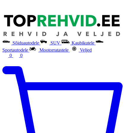
Sõiduautodele
SUV
Kaubikutele
Sportautodele
Mootorratastele
Veljed
0
0