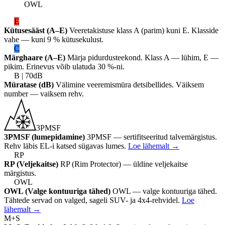
OWL
E
Kütusesääst (A–E)
Veeretakistuse klass A (parim) kuni E. Klasside
vahe — kuni 9 % kütusekulust.
C
Märghaare (A–E)
Märja pidurdusteekond. Klass A — lühim, E —
pikim. Erinevus võib ulatuda 30 %-ni.
B | 70dB
Müratase (dB)
Välimine veeremismüra detsibellides. Väiksem
number — vaiksem rehv.
3PMSF
3PMSF (lumepidamine)
3PMSF — sertifitseeritud talvemärgistus.
Rehv läbis EL-i katsed sügavas lumes.
Loe lähemalt
→
RP
RP (Veljekaitse)
RP (Rim Protector) — üldine veljekaitse
märgistus.
OWL
OWL (Valge kontuuriga tähed)
OWL — valge kontuuriga tähed.
Tähtede servad on valged, sageli SUV- ja 4x4-rehvidel.
Loe
lähemalt
→
M+S