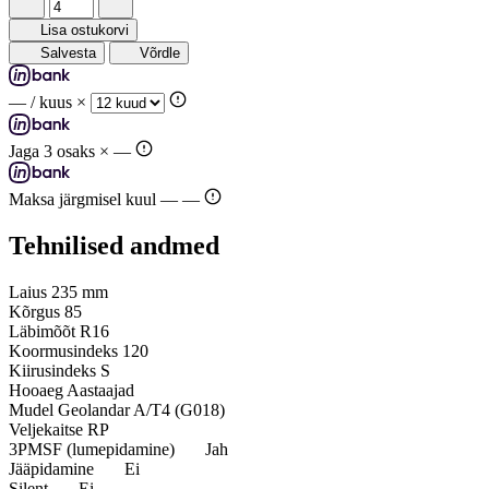
Lisa ostukorvi
Salvesta
Võrdle
—
/ kuus ×
Jaga 3 osaks ×
—
Maksa järgmisel kuul —
—
Tehnilised andmed
Laius
235 mm
Kõrgus
85
Läbimõõt
R16
Koormusindeks
120
Kiirusindeks
S
Hooaeg
Aastaajad
Mudel
Geolandar A/T4 (G018)
Veljekaitse
RP
3PMSF (lumepidamine)
Jah
Jääpidamine
Ei
Silent
Ei