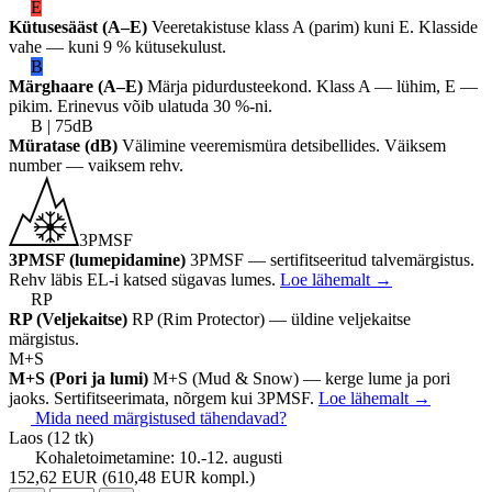
E
Kütusesääst (A–E)
Veeretakistuse klass A (parim) kuni E. Klasside
vahe — kuni 9 % kütusekulust.
B
Märghaare (A–E)
Märja pidurdusteekond. Klass A — lühim, E —
pikim. Erinevus võib ulatuda 30 %-ni.
B | 75dB
Müratase (dB)
Välimine veeremismüra detsibellides. Väiksem
number — vaiksem rehv.
3PMSF
3PMSF (lumepidamine)
3PMSF — sertifitseeritud talvemärgistus.
Rehv läbis EL-i katsed sügavas lumes.
Loe lähemalt
→
RP
RP (Veljekaitse)
RP (Rim Protector) — üldine veljekaitse
märgistus.
M+S
M+S (Pori ja lumi)
M+S (Mud & Snow) — kerge lume ja pori
jaoks. Sertifitseerimata, nõrgem kui 3PMSF.
Loe lähemalt
→
Mida need märgistused tähendavad?
Laos
(12 tk)
Kohaletoimetamine:
10.-12. augusti
152,62 EUR
(610,48 EUR kompl.)