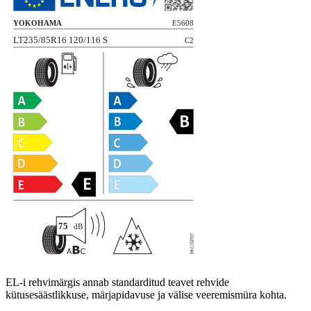
EL-i rehvimärgis annab standarditud teavet rehvide
kütusesäästlikkuse, märjapidavuse ja välise veeremismüra kohta.