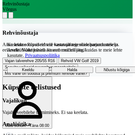
Rehvinõustaja
Võrgus
Rehvinõustaja
Aitan leida sobivad rehvid vastavalt teie sõiduharjumustele ja
Kasutame küpsiseid teie kasutajakogemuse parandamiseks.
eelarvele. Võite küsida ka auto mudeli järgi!
Analüütikaküpsised aitavad meil mõista, kuidas te meie lehte
kasutate.
Privaatsuspoliitika
Vajan talverehve 205/55 R16
Rehvid VW Golf 2019
Soovita vaikseid suverehve maasturitele
Keeldu
Halda
Nõustu kõigiga
Mis vahe on soodsa ja premium rehvide vahel?
Küpsiste eelistused
Vajalikud
Vajalik veebilehe toimimiseks. Ei saa keelata.
Analüütika
Jäta sõnum · Täna 08:00