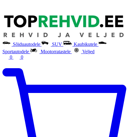
Sõiduautodele
SUV
Kaubikutele
Sportautodele
Mootorratastele
Veljed
0
0