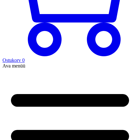
Ostukorv
0
Ava menüü