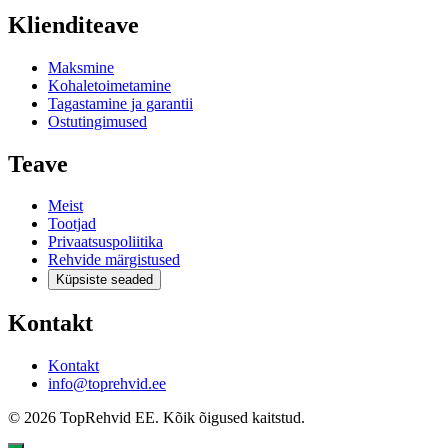
Klienditeave
Maksmine
Kohaletoimetamine
Tagastamine ja garantii
Ostutingimused
Teave
Meist
Tootjad
Privaatsuspoliitika
Rehvide märgistused
Küpsiste seaded
Kontakt
Kontakt
info@toprehvid.ee
© 2026 TopRehvid EE. Kõik õigused kaitstud.