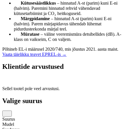
Kütusesäästlikkus
– hinnatud A-st (parim) kuni E-ni
(halvim). Paremini hinnatud rehvid vähendavad
kütusetarbiimist ja CO₂ heitkoguseid.
Märgpidamine
– hinnatud A-st (parim) kuni E-ni
(halvim). Parem märjapidavus tähendab lühemat
pidurdusteekonda märjal teel.
Müratase
– väline veeremismüra detsibellides (dB). A-
klass on vaikseim, C on valjem.
Põhineb EL-i määrusel 2020/740, mis jõustus 2021. aasta maist.
Vaata täielikku teavet EPREL-is →
Klientide arvustused
Sellel tootel pole veel arvustusi.
Valige suurus
Suurus
Mudel