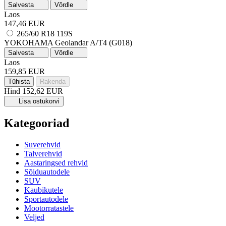
Salvesta
Võrdle
Laos
147,46 EUR
265/60 R18 119S
YOKOHAMA Geolandar A/T4 (G018)
Salvesta
Võrdle
Laos
159,85 EUR
Tühista
Rakenda
Hind
152,62 EUR
Lisa ostukorvi
Kategooriad
Suverehvid
Talverehvid
Aastaringsed rehvid
Sõiduautodele
SUV
Kaubikutele
Sportautodele
Mootorratastele
Veljed