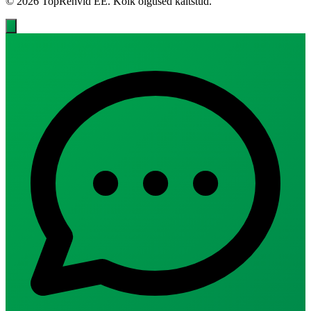
© 2026 TopRehvid EE. Kõik õigused kaitstud.