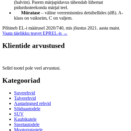
(halvim). Parem märjapidavus tähendab lühemat
pidurdusteekonda märjal teel.
Müratase
– väline veeremismüra detsibellides (dB). A-
klass on vaikseim, C on valjem.
Põhineb EL-i määrusel 2020/740, mis jõustus 2021. aasta maist.
Vaata täielikku teavet EPREL-is →
Klientide arvustused
Sellel tootel pole veel arvustusi.
Kategooriad
Suverehvid
Talverehvid
Aastaringsed rehvid
Sõiduautodele
SUV
Kaubikutele
Sportautodele
Mootorratastele