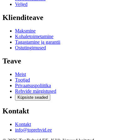
Veljed
Klienditeave
Maksmine
Kohaletoimetamine
Tagastamine ja garantii
Ostutingimused
Teave
Meist
Tootjad
Privaatsuspoliitika
Rehvide märgistused
Küpsiste seaded
Kontakt
Kontakt
info@toprehvid.ee