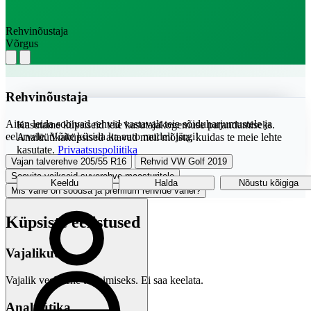
Rehvinõustaja
Võrgus
Rehvinõustaja
Aitan leida sobivad rehvid vastavalt teie sõiduharjumustele ja
Kasutame küpsiseid teie kasutajakogemuse parandamiseks.
eelarvele. Võite küsida ka auto mudeli järgi!
Analüütikaküpsised aitavad meil mõista, kuidas te meie lehte
kasutate.
Privaatsuspoliitika
Vajan talverehve 205/55 R16
Rehvid VW Golf 2019
Soovita vaikseid suverehve maasturitele
Keeldu
Halda
Nõustu kõigiga
Mis vahe on soodsa ja premium rehvide vahel?
Küpsiste eelistused
Vajalikud
Vajalik veebilehe toimimiseks. Ei saa keelata.
Analüütika