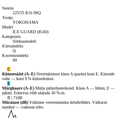
Suurus
225/55 R16 99Q
Tootja
YOKOHAMA
Mudel
ICE GUARD (IG60)
Kategooria
Sõiduautodele
Kiirusindeks
Q
Koormusindeks
99
C
Kütusesääst (A–E)
Veeretakistuse klass A (parim) kuni E. Klasside
vahe — kuni 9 % kütusekulust.
E
Märghaare (A–E)
Märja pidurdusteekond. Klass A — lühim, E —
pikim. Erinevus võib ulatuda 30 %-ni.
B | 71dB
Müratase (dB)
Välimine veeremismüra detsibellides. Väiksem
number — vaiksem rehv.