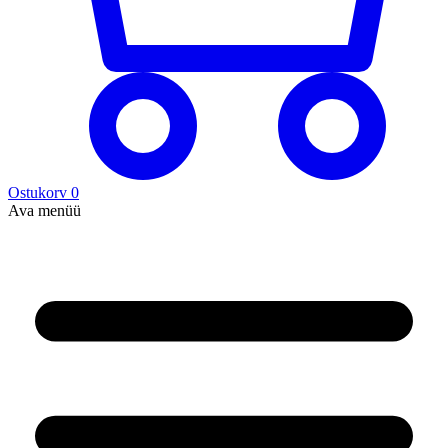
Ostukorv
0
Ava menüü