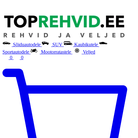
Sõiduautodele
SUV
Kaubikutele
Sportautodele
Mootorratastele
Veljed
0
0