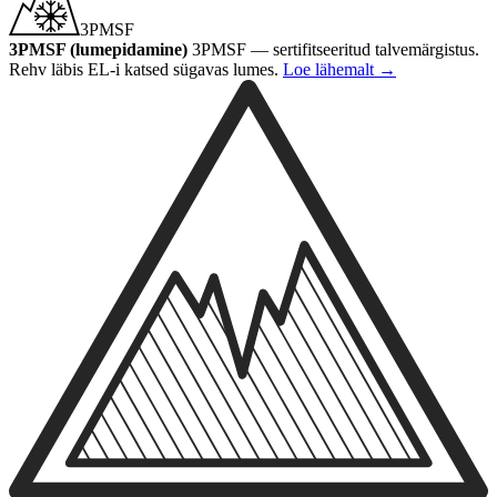
3PMSF
3PMSF (lumepidamine)
3PMSF — sertifitseeritud talvemärgistus.
Rehv läbis EL-i katsed sügavas lumes.
Loe lähemalt
→