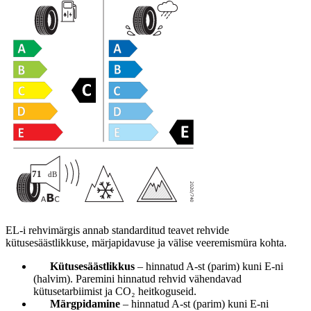
EL-i rehvimärgis annab standarditud teavet rehvide
kütusesäästlikkuse, märjapidavuse ja välise veeremismüra kohta.
Kütusesäästlikkus
– hinnatud A-st (parim) kuni E-ni
(halvim). Paremini hinnatud rehvid vähendavad
kütusetarbiimist ja CO₂ heitkoguseid.
Märgpidamine
– hinnatud A-st (parim) kuni E-ni