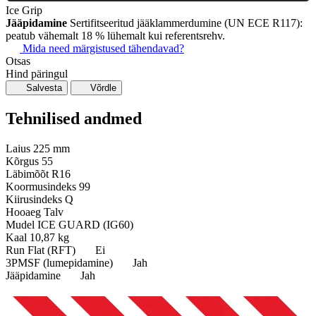
Ice Grip
Jääpidamine
Sertifitseeritud jääklammerdumine (UN ECE R117):
peatub vähemalt 18 % lühemalt kui referentsrehv.
Mida need märgistused tähendavad?
Otsas
Hind päringul
Salvesta
Võrdle
Tehnilised andmed
Laius
225 mm
Kõrgus
55
Läbimõõt
R16
Koormusindeks
99
Kiirusindeks
Q
Hooaeg
Talv
Mudel
ICE GUARD (IG60)
Kaal
10,87 kg
Run Flat (RFT)
Ei
3PMSF (lumepidamine)
Jah
Jääpidamine
Jah