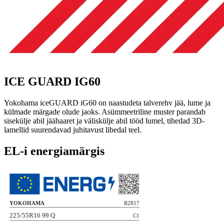
ICE GUARD IG60
Yokohama iceGUARD iG60 on naastudeta talverehv jää, lume ja
külmade märgade olude jaoks. Asümmeetriline muster parandab
sisekülje abil jäähaaret ja väliskülje abil tööd lumel, tihedad 3D-
lamellid suurendavad juhitavust libedal teel.
EL-i energiamärgis