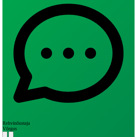
Rehvinõustaja
Võrgus