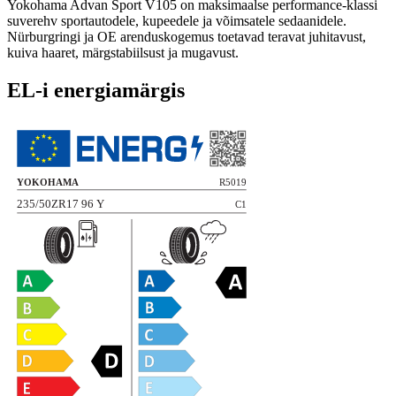
Yokohama Advan Sport V105 on maksimaalse performance-klassi
suverehv sportautodele, kupeedele ja võimsatele sedaanidele.
Nürburgringi ja OE arenduskogemus toetavad teravat juhitavust,
kuiva haaret, märgstabiilsust ja mugavust.
EL-i energiamärgis