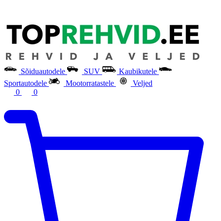
Sõiduautodele
SUV
Kaubikutele
Sportautodele
Mootorratastele
Veljed
0
0