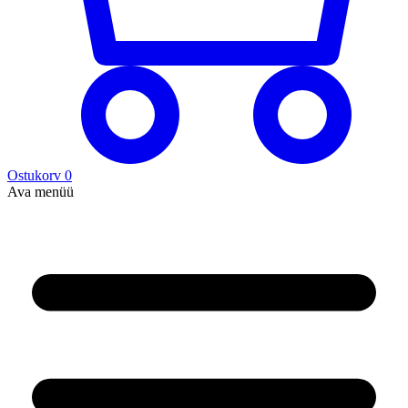
Ostukorv
0
Ava menüü