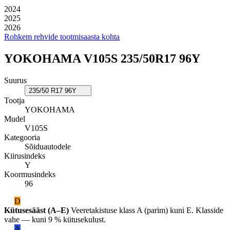
2024
2025
2026
Rohkem rehvide tootmisaasta kohta
YOKOHAMA V105S 235/50R17 96Y
Suurus
235/50 R17 96Y
Tootja
YOKOHAMA
Mudel
V105S
Kategooria
Sõiduautodele
Kiirusindeks
Y
Koormusindeks
96
D
Kütusesääst (A–E)
Veeretakistuse klass A (parim) kuni E. Klasside
vahe — kuni 9 % kütusekulust.
A