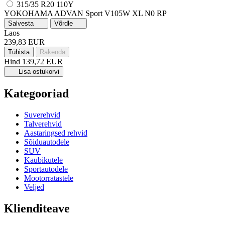
315/35 R20 110Y
YOKOHAMA ADVAN Sport V105W
XL
N0
RP
Salvesta
Võrdle
Laos
239,83 EUR
Tühista
Rakenda
Hind
139,72 EUR
Lisa ostukorvi
Kategooriad
Suverehvid
Talverehvid
Aastaringsed rehvid
Sõiduautodele
SUV
Kaubikutele
Sportautodele
Mootorratastele
Veljed
Klienditeave