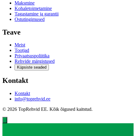
Maksmine
Kohaletoimetamine
Tagastamine ja garantii
Ostutingimused
Teave
Meist
Tootjad
Privaatsuspoliitika
Rehvide märgistused
Küpsiste seaded
Kontakt
Kontakt
info@toprehvid.ee
© 2026 TopRehvid EE. Kõik õigused kaitstud.