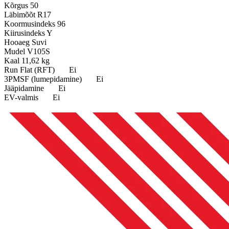
Kõrgus
50
Läbimõõt
R17
Koormusindeks
96
Kiirusindeks
Y
Hooaeg
Suvi
Mudel
V105S
Kaal
11,62 kg
Run Flat (RFT)
Ei
3PMSF (lumepidamine)
Ei
Jääpidamine
Ei
EV-valmis
Ei