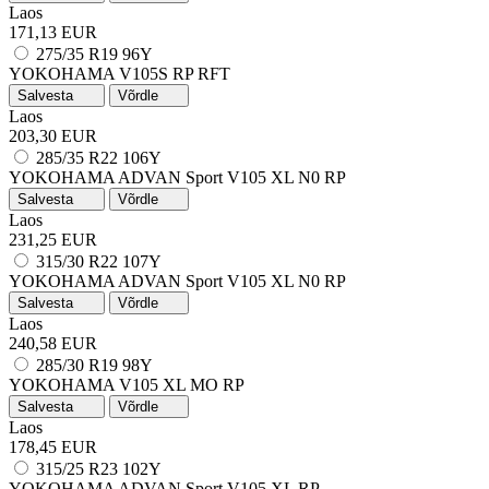
Laos
171,13 EUR
275/35 R19 96Y
YOKOHAMA V105S
RP
RFT
Salvesta
Võrdle
Laos
203,30 EUR
285/35 R22 106Y
YOKOHAMA ADVAN Sport V105
XL
N0
RP
Salvesta
Võrdle
Laos
231,25 EUR
315/30 R22 107Y
YOKOHAMA ADVAN Sport V105
XL
N0
RP
Salvesta
Võrdle
Laos
240,58 EUR
285/30 R19 98Y
YOKOHAMA V105
XL
MO
RP
Salvesta
Võrdle
Laos
178,45 EUR
315/25 R23 102Y
YOKOHAMA ADVAN Sport V105
XL
RP