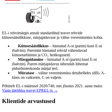
EL-i rehvimärgis annab standarditud teavet rehvide
kütusesäästlikkuse, märjapidavuse ja välise veeremismüra kohta.
Kütusesäästlikkus
– hinnatud A-st (parim) kuni E-ni
(halvim). Paremini hinnatud rehvid vähendavad
kütusetarbiimist ja CO₂ heitkoguseid.
Märgpidamine
– hinnatud A-st (parim) kuni E-ni
(halvim). Parem märjapidavus tähendab lühemat
pidurdusteekonda märjal teel.
Müratase
– väline veeremismüra detsibellides (dB). A-
klass on vaikseim, C on valjem.
Põhineb EL-i määrusel 2020/740, mis jõustus 2021. aasta maist.
Vaata täielikku teavet EPREL-is →
Klientide arvustused