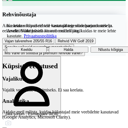
Rehvinõustaja
Aitan leida sobivad rehvid vastavalt teie sõiduharjumustele ja
Kasutame küpsiseid teie kasutajakogemuse parandamiseks.
eelarvele. Võite küsida ka auto mudeli järgi!
Analüütikaküpsised aitavad meil mõista, kuidas te meie lehte
kasutate.
Privaatsuspoliitika
Vajan talverehve 205/55 R16
Rehvid VW Golf 2019
Soovita vaikseid suverehve maasturitele
Keeldu
Halda
Nõustu kõigiga
Mis vahe on soodsa ja premium rehvide vahel?
Küpsiste eelistused
Vajalikud
Vajalik veebilehe toimimiseks. Ei saa keelata.
Analüütika
Aidake meil mõista, kuidas külastajad meie veebilehte kasutavad
Jäta sõnum · Esmaspäev 08:00
(Google Analytics, Microsoft Clarity).