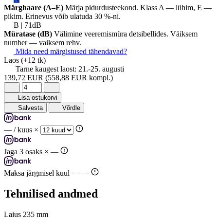
Märghaare (A–E)
Märja pidurdusteekond. Klass A — lühim, E —
pikim. Erinevus võib ulatuda 30 %-ni.
B | 71dB
Müratase (dB)
Välimine veeremismüra detsibellides. Väiksem
number — vaiksem rehv.
Mida need märgistused tähendavad?
Laos
(+12 tk)
Tarne kaugest laost:
21.-25. augusti
139,72 EUR
(558,88 EUR kompl.)
Lisa ostukorvi
Salvesta
Võrdle
—
/ kuus ×
Jaga 3 osaks ×
—
Maksa järgmisel kuul —
—
Tehnilised andmed
Laius
235 mm