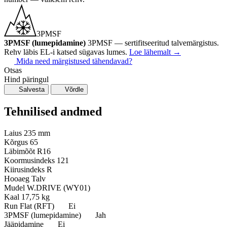
3PMSF
3PMSF (lumepidamine)
3PMSF — sertifitseeritud talvemärgistus.
Rehv läbis EL-i katsed sügavas lumes.
Loe lähemalt
→
Mida need märgistused tähendavad?
Otsas
Hind päringul
Salvesta
Võrdle
Tehnilised andmed
Laius
235 mm
Kõrgus
65
Läbimõõt
R16
Koormusindeks
121
Kiirusindeks
R
Hooaeg
Talv
Mudel
W.DRIVE (WY01)
Kaal
17,75 kg
Run Flat (RFT)
Ei
3PMSF (lumepidamine)
Jah
Jääpidamine
Ei