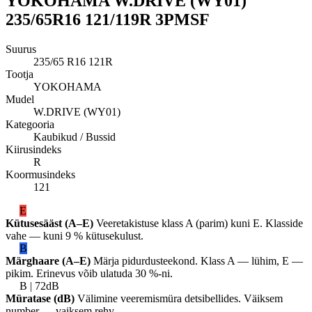
YOKOHAMA W.DRIVE (WY01)
235/65R16 121/119R 3PMSF
Suurus
235/65 R16 121R
Tootja
YOKOHAMA
Mudel
W.DRIVE (WY01)
Kategooria
Kaubikud / Bussid
Kiirusindeks
R
Koormusindeks
121
E
Kütusesääst (A–E)
Veeretakistuse klass A (parim) kuni E. Klasside
vahe — kuni 9 % kütusekulust.
B
Märghaare (A–E)
Märja pidurdusteekond. Klass A — lühim, E —
pikim. Erinevus võib ulatuda 30 %-ni.
B | 72dB
Müratase (dB)
Välimine veeremismüra detsibellides. Väiksem
number — vaiksem rehv.