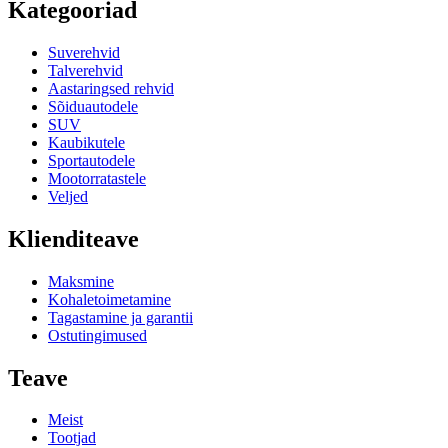
Kategooriad
Suverehvid
Talverehvid
Aastaringsed rehvid
Sõiduautodele
SUV
Kaubikutele
Sportautodele
Mootorratastele
Veljed
Klienditeave
Maksmine
Kohaletoimetamine
Tagastamine ja garantii
Ostutingimused
Teave
Meist
Tootjad