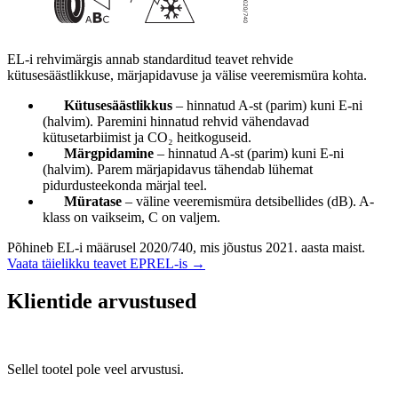
EL-i rehvimärgis annab standarditud teavet rehvide
kütusesäästlikkuse, märjapidavuse ja välise veeremismüra kohta.
Kütusesäästlikkus
– hinnatud A-st (parim) kuni E-ni
(halvim). Paremini hinnatud rehvid vähendavad
kütusetarbiimist ja CO₂ heitkoguseid.
Märgpidamine
– hinnatud A-st (parim) kuni E-ni
(halvim). Parem märjapidavus tähendab lühemat
pidurdusteekonda märjal teel.
Müratase
– väline veeremismüra detsibellides (dB). A-
klass on vaikseim, C on valjem.
Põhineb EL-i määrusel 2020/740, mis jõustus 2021. aasta maist.
Vaata täielikku teavet EPREL-is →
Klientide arvustused
Sellel tootel pole veel arvustusi.