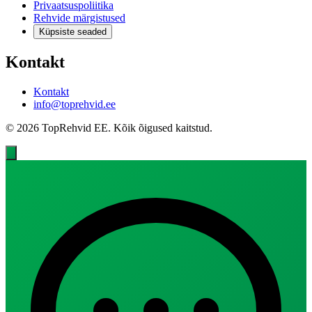
Privaatsuspoliitika
Rehvide märgistused
Küpsiste seaded
Kontakt
Kontakt
info@toprehvid.ee
© 2026 TopRehvid EE. Kõik õigused kaitstud.