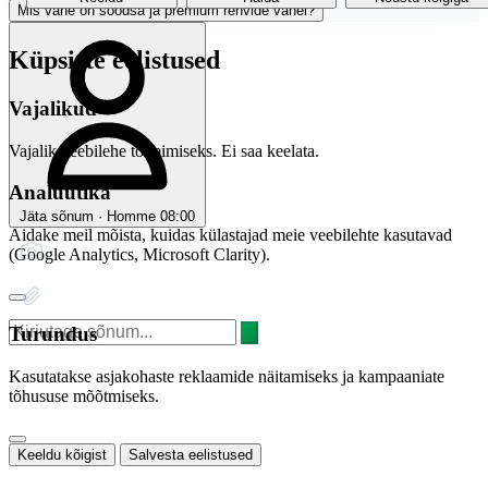
Mis vahe on soodsa ja premium rehvide vahel?
Küpsiste eelistused
Vajalikud
Vajalik veebilehe toimimiseks. Ei saa keelata.
Analüütika
Jäta sõnum · Homme 08:00
Aidake meil mõista, kuidas külastajad meie veebilehte kasutavad
(Google Analytics, Microsoft Clarity).
Turundus
Kasutatakse asjakohaste reklaamide näitamiseks ja kampaaniate
tõhususe mõõtmiseks.
Keeldu kõigist
Salvesta eelistused