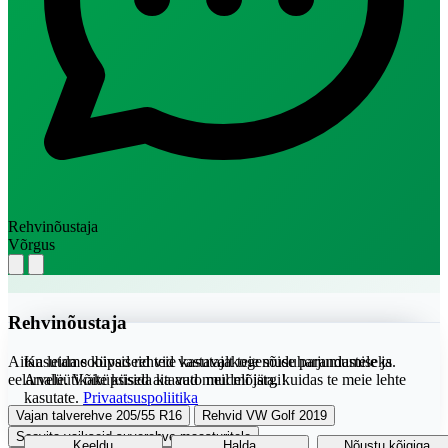
Rehvinõustaja
Võrgus
Rehvinõustaja
Aitan leida sobivad rehvid vastavalt teie sõiduharjumustele ja
Kasutame küpsiseid teie kasutajakogemuse parandamiseks.
eelarvele. Võite küsida ka auto mudeli järgi!
Analüütikaküpsised aitavad meil mõista, kuidas te meie lehte
kasutate.
Privaatsuspoliitika
Vajan talverehve 205/55 R16
Rehvid VW Golf 2019
Soovita vaikseid suverehve maasturitele
Keeldu
Halda
Nõustu kõigiga