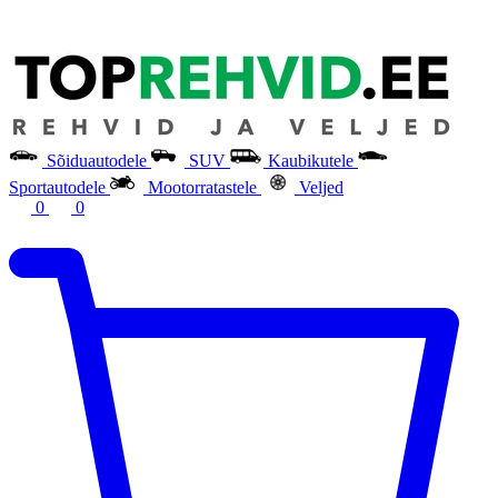
Sõiduautodele
SUV
Kaubikutele
Sportautodele
Mootorratastele
Veljed
0
0