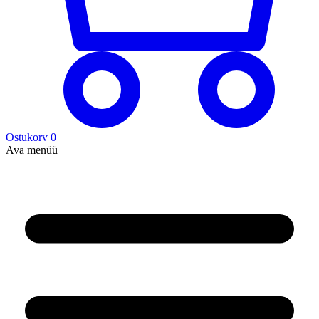
Ostukorv
0
Ava menüü