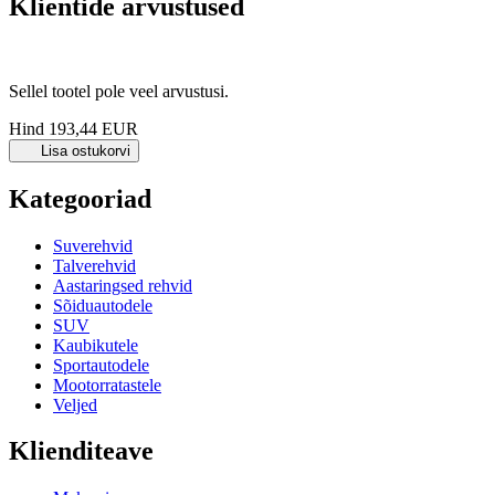
Klientide arvustused
Sellel tootel pole veel arvustusi.
Hind
193,44 EUR
Lisa ostukorvi
Kategooriad
Suverehvid
Talverehvid
Aastaringsed rehvid
Sõiduautodele
SUV
Kaubikutele
Sportautodele
Mootorratastele
Veljed
Klienditeave