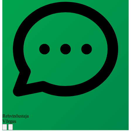
Rehvinõustaja
Võrgus