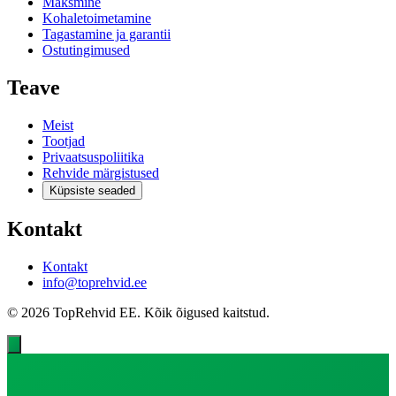
Maksmine
Kohaletoimetamine
Tagastamine ja garantii
Ostutingimused
Teave
Meist
Tootjad
Privaatsuspoliitika
Rehvide märgistused
Küpsiste seaded
Kontakt
Kontakt
info@toprehvid.ee
© 2026 TopRehvid EE. Kõik õigused kaitstud.