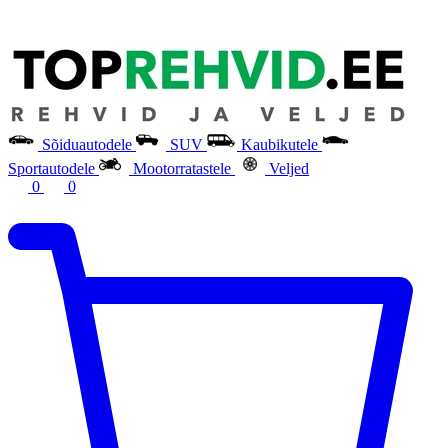
Sõiduautodele
SUV
Kaubikutele
Sportautodele
Mootorratastele
Veljed
0
0