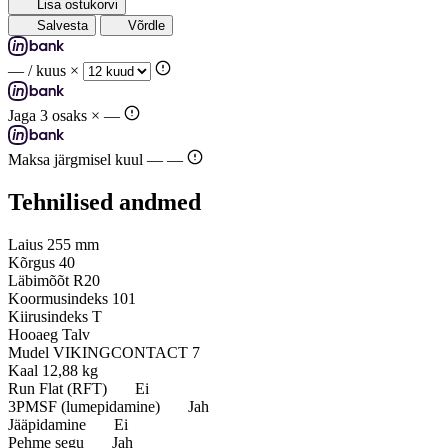
Lisa ostukorvi
Salvesta
Võrdle
—
/ kuus ×
Jaga 3 osaks ×
—
Maksa järgmisel kuul —
—
Tehnilised andmed
Laius
255 mm
Kõrgus
40
Läbimõõt
R20
Koormusindeks
101
Kiirusindeks
T
Hooaeg
Talv
Mudel
VIKINGCONTACT 7
Kaal
12,88 kg
Run Flat (RFT)
Ei
3PMSF (lumepidamine)
Jah
Jääpidamine
Ei
Pehme segu
Jah