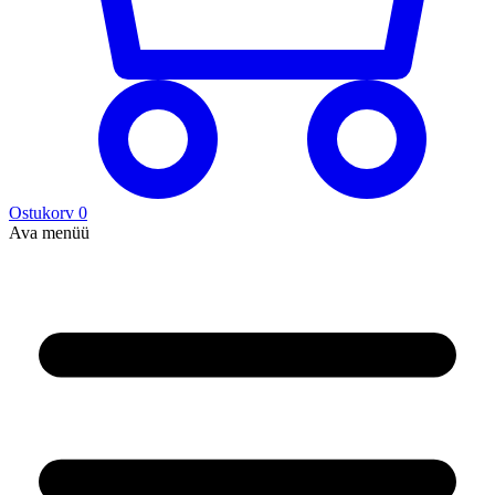
Ostukorv
0
Ava menüü