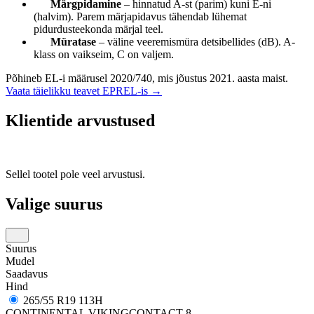
Märgpidamine
– hinnatud A-st (parim) kuni E-ni
(halvim). Parem märjapidavus tähendab lühemat
pidurdusteekonda märjal teel.
Müratase
– väline veeremismüra detsibellides (dB). A-
klass on vaikseim, C on valjem.
Põhineb EL-i määrusel 2020/740, mis jõustus 2021. aasta maist.
Vaata täielikku teavet EPREL-is →
Klientide arvustused
Sellel tootel pole veel arvustusi.
Valige suurus
Suurus
Mudel
Saadavus
Hind
265/55 R19 113H
CONTINENTAL VIKINGCONTACT 8