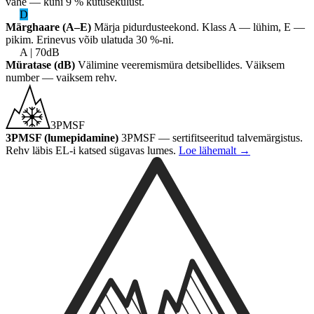
vahe — kuni 9 % kütusekulust.
D
Märghaare (A–E)
Märja pidurdusteekond. Klass A — lühim, E —
pikim. Erinevus võib ulatuda 30 %-ni.
A | 70dB
Müratase (dB)
Välimine veeremismüra detsibellides. Väiksem
number — vaiksem rehv.
3PMSF
3PMSF (lumepidamine)
3PMSF — sertifitseeritud talvemärgistus.
Rehv läbis EL-i katsed sügavas lumes.
Loe lähemalt
→