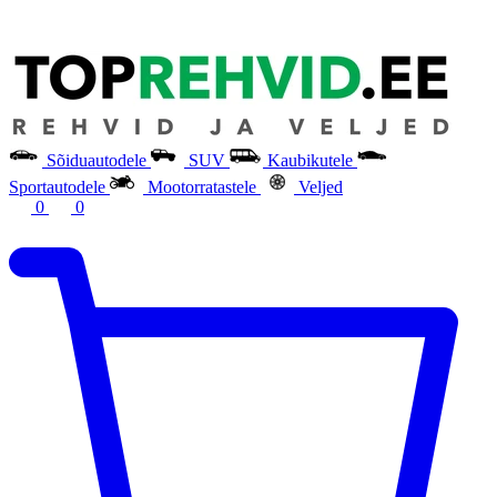
Sõiduautodele
SUV
Kaubikutele
Sportautodele
Mootorratastele
Veljed
0
0