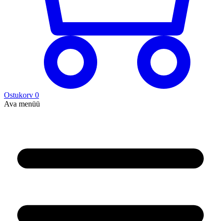
Ostukorv
0
Ava menüü