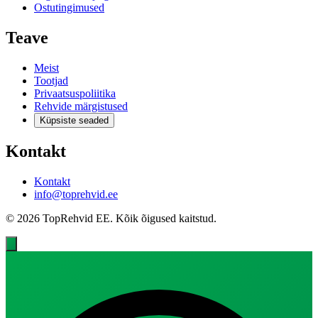
Ostutingimused
Teave
Meist
Tootjad
Privaatsuspoliitika
Rehvide märgistused
Küpsiste seaded
Kontakt
Kontakt
info@toprehvid.ee
© 2026 TopRehvid EE. Kõik õigused kaitstud.