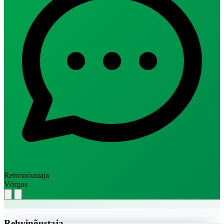
Rehvinõustaja
Võrgus
Rehvinõustaja