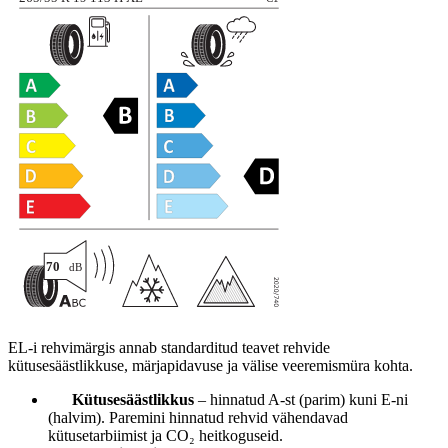
EL-i rehvimärgis annab standarditud teavet rehvide
kütusesäästlikkuse, märjapidavuse ja välise veeremismüra kohta.
Kütusesäästlikkus
– hinnatud A-st (parim) kuni E-ni
(halvim). Paremini hinnatud rehvid vähendavad
kütusetarbiimist ja CO₂ heitkoguseid.