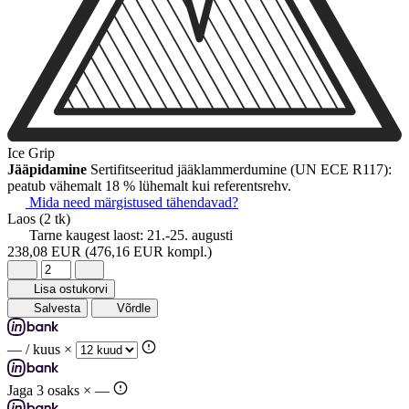
Ice Grip
Jääpidamine
Sertifitseeritud jääklammerdumine (UN ECE R117):
peatub vähemalt 18 % lühemalt kui referentsrehv.
Mida need märgistused tähendavad?
Laos
(2 tk)
Tarne kaugest laost:
21.-25. augusti
238,08 EUR
(476,16 EUR kompl.)
Lisa ostukorvi
Salvesta
Võrdle
—
/ kuus ×
Jaga 3 osaks ×
—