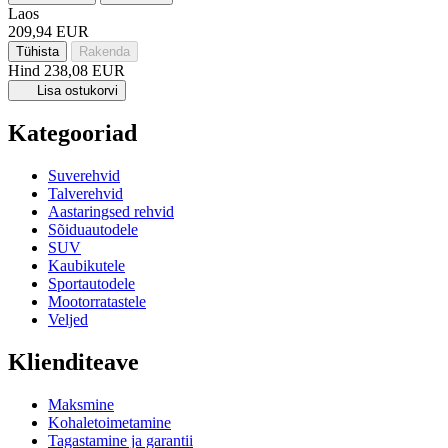
Laos
209,94 EUR
Tühista
Rakenda
Hind
238,08 EUR
Lisa ostukorvi
Kategooriad
Suverehvid
Talverehvid
Aastaringsed rehvid
Sõiduautodele
SUV
Kaubikutele
Sportautodele
Mootorratastele
Veljed
Klienditeave
Maksmine
Kohaletoimetamine
Tagastamine ja garantii