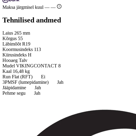
Maksa järgmisel kuul —
—
Tehnilised andmed
Laius
265 mm
Kõrgus
55
Läbimõõt
R19
Koormusindeks
113
Kiirusindeks
H
Hooaeg
Talv
Mudel
VIKINGCONTACT 8
Kaal
16,48 kg
Run Flat (RFT)
Ei
3PMSF (lumepidamine)
Jah
Jääpidamine
Jah
Pehme segu
Jah