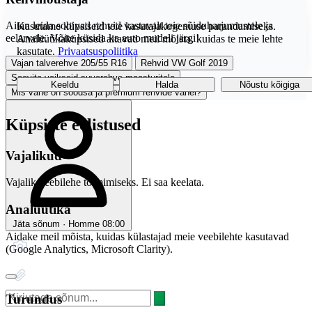
Aitan leida sobivad rehvid vastavalt teie sõiduharjumustele ja
Kasutame küpsiseid teie kasutajakogemuse parandamiseks.
eelarvele. Võite küsida ka auto mudeli järgi!
Analüütikaküpsised aitavad meil mõista, kuidas te meie lehte
kasutate.
Privaatsuspoliitika
Vajan talverehve 205/55 R16
Rehvid VW Golf 2019
Soovita vaikseid suverehve maasturitele
Keeldu
Halda
Nõustu kõigiga
Mis vahe on soodsa ja premium rehvide vahel?
Küpsiste eelistused
Vajalikud
Vajalik veebilehe toimimiseks. Ei saa keelata.
Analüütika
Jäta sõnum · Homme 08:00
Aidake meil mõista, kuidas külastajad meie veebilehte kasutavad
(Google Analytics, Microsoft Clarity).
Turundus