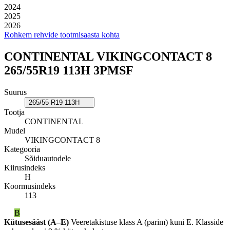
2024
2025
2026
Rohkem rehvide tootmisaasta kohta
CONTINENTAL VIKINGCONTACT 8
265/55R19 113H 3PMSF
Suurus
265/55 R19 113H
Tootja
CONTINENTAL
Mudel
VIKINGCONTACT 8
Kategooria
Sõiduautodele
Kiirusindeks
H
Koormusindeks
113
B
Kütusesääst (A–E)
Veeretakistuse klass A (parim) kuni E. Klasside