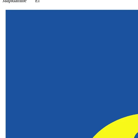
Jääpidamine
Ei