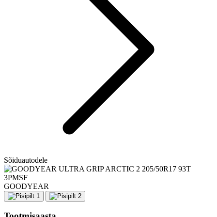
Sõiduautodele
GOODYEAR
Tootmisaasta