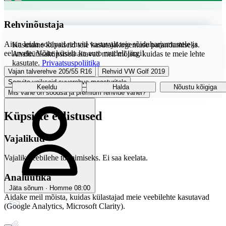
Rehvinõustaja
Aitan leida sobivad rehvid vastavalt teie sõiduharjumustele ja
Kasutame küpsiseid teie kasutajakogemuse parandamiseks.
eelarvele. Võite küsida ka auto mudeli järgi!
Analüütikaküpsised aitavad meil mõista, kuidas te meie lehte
kasutate.
Privaatsuspoliitika
Vajan talverehve 205/55 R16
Rehvid VW Golf 2019
Soovita vaikseid suverehve maasturitele
Keeldu
Halda
Nõustu kõigiga
Mis vahe on soodsa ja premium rehvide vahel?
Küpsiste eelistused
Vajalikud
Vajalik veebilehe toimimiseks. Ei saa keelata.
Analüütika
Jäta sõnum · Homme 08:00
Aidake meil mõista, kuidas külastajad meie veebilehte kasutavad
(Google Analytics, Microsoft Clarity).