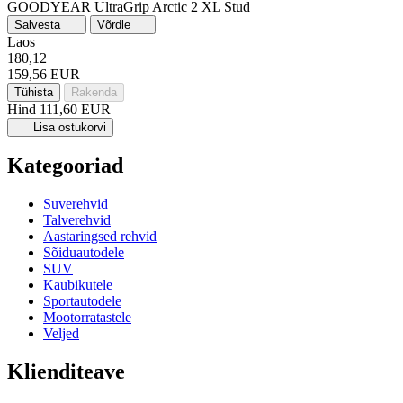
GOODYEAR UltraGrip Arctic 2
XL
Stud
Salvesta
Võrdle
Laos
180,12
159,56 EUR
Tühista
Rakenda
Hind
111,60 EUR
Lisa ostukorvi
Kategooriad
Suverehvid
Talverehvid
Aastaringsed rehvid
Sõiduautodele
SUV
Kaubikutele
Sportautodele
Mootorratastele
Veljed
Klienditeave