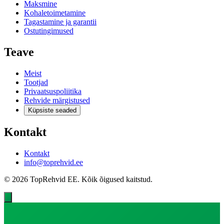
Maksmine
Kohaletoimetamine
Tagastamine ja garantii
Ostutingimused
Teave
Meist
Tootjad
Privaatsuspoliitika
Rehvide märgistused
Küpsiste seaded
Kontakt
Kontakt
info@toprehvid.ee
© 2026 TopRehvid EE. Kõik õigused kaitstud.