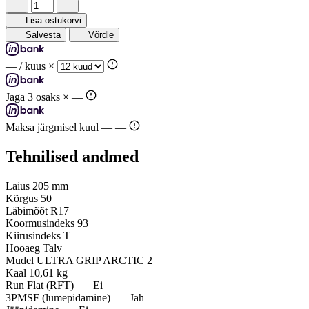
Lisa ostukorvi
Salvesta
Võrdle
—
/ kuus ×
Jaga 3 osaks ×
—
Maksa järgmisel kuul —
—
Tehnilised andmed
Laius
205 mm
Kõrgus
50
Läbimõõt
R17
Koormusindeks
93
Kiirusindeks
T
Hooaeg
Talv
Mudel
ULTRA GRIP ARCTIC 2
Kaal
10,61 kg
Run Flat (RFT)
Ei
3PMSF (lumepidamine)
Jah