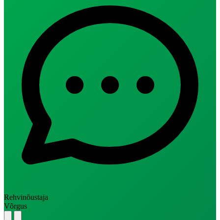
Rehvinõustaja
Võrgus