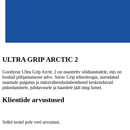
ULTRA GRIP ARCTIC 2
Goodyear Ultra Grip Arctic 2 on naastrehv sõiduautodele, mis on
loodud põhjamaisesse talve. Snow Grip tehnoloogia, uuendatud
naastude paigutus ja müravähenduslahendused keskenduvad
pidurdamisele, juhitavusele ja haardele jääl ning lumel.
Klientide arvustused
Sellel tootel pole veel arvustusi.