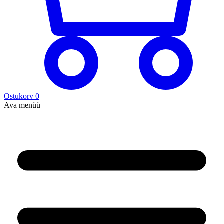
Ostukorv
0
Ava menüü