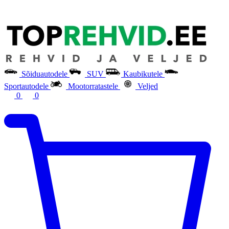
Sõiduautodele
SUV
Kaubikutele
Sportautodele
Mootorratastele
Veljed
0
0